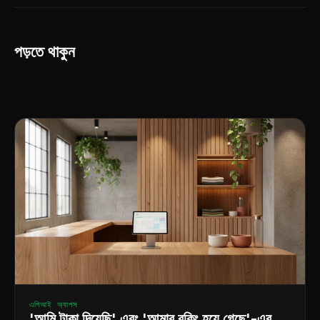
পড়তে থাকুন
এপিআই অ্যাপস
'আমি টাকা দিয়েছি' এবং 'আমার বুকিং হয়ে গেছে'-এর