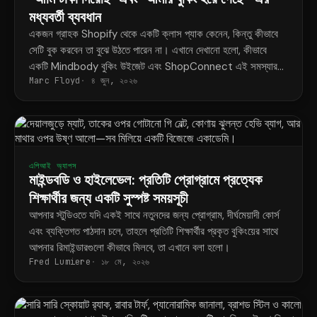
মধ্যবর্তী ব্যবধান
একজন গ্রাহক Shopify থেকে একটি ক্লাস প্যাক কেনেন, কিন্তু কীভাবে
সেটি বুক করবেন তা বুঝে উঠতে পারেন না। এখানে দেখানো হলো, কীভাবে
একটি Mindbody বুকিং উইজেট এবং ShopConnect এই সমস্যার
Marc Floyd
৪ জুন, ২০২৬
স্থায়ী সমাধান করে।
এপিআই অ্যাপস
মাইন্ডবডি ও হাইলেভেল: প্রতিটি প্রোগ্রামে প্রত্যেক
শিক্ষার্থীর জন্য একটি সুস্পষ্ট সময়সূচী
আপনার স্টুডিওতে যদি একই সাথে নতুনদের জন্য প্রোগ্রাম, দীর্ঘমেয়াদী কোর্স
এবং ব্যক্তিগত পাঠদান চলে, তাহলে প্রতিটি শিক্ষার্থীর প্রকৃত বুকিংয়ের সাথে
আপনার রিমাইন্ডারগুলো কীভাবে মিলবে, তা এখানে বলা হলো।
Fred Lumiere
১৮ মে, ২০২৬