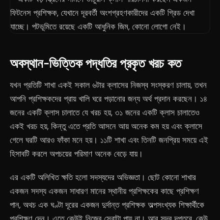
অবস্থান-ভিত্তিক পদ্ধতির প্রকৃত খরচ কত
যখন প্রতিটি শাখা একই সকাল ৬টার ক্লাসের নিজস্ব সংস্করণ চালায়, তখন
আপনি প্রশিক্ষকদের প্রায় খালি ঘরে পড়ানোর জন্য অর্থ প্রদান করছেন। ১৪
জনের একটি ক্লাস চালাতে যে খরচ হয়, ৩১ জনের একটি ক্লাস চালাতেও
একই খরচ হয়, কিন্তু এতে প্রতি আসনে আয় অনেক কম হয় এবং ক্লাসে
গেলে ঘরটি আরও ফাঁকা মনে হয়। ১১টি শাখা এবং তিনটি জনপ্রিয় সময়ে এই
হিসাবটি করলে অপচয়ের পরিমাণ অনেক বেড়ে যায়।
এর একটি অলিখিত ক্ষতি হলো সদস্যদের অভিজ্ঞতা। ছোট কোনো শাখার
একজন সদস্য একজন সাধারণ মানের স্থানীয় প্রশিক্ষকের কাছে প্রশিক্ষণ
পান, অথচ এক ঘণ্টা দূরের একজন দুর্দান্ত প্রশিক্ষক অল্পসংখ্যক শিক্ষার্থীকে
প্রশিক্ষণ দেন। এতে কেউই নিজের সেরাটা পায় না। আর সদর দপ্তরে, কেউ