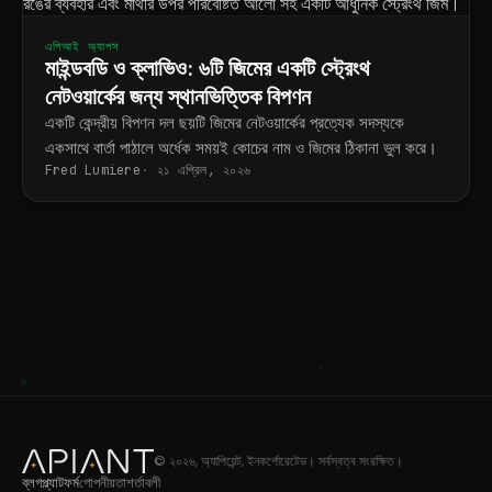
এপিআই অ্যাপস
মাইন্ডবডি ও ক্লাভিও: ৬টি জিমের একটি স্ট্রেংথ
নেটওয়ার্কের জন্য স্থানভিত্তিক বিপণন
একটি কেন্দ্রীয় বিপণন দল ছয়টি জিমের নেটওয়ার্কের প্রত্যেক সদস্যকে
একসাথে বার্তা পাঠালে অর্ধেক সময়ই কোচের নাম ও জিমের ঠিকানা ভুল করে।
Fred Lumiere
২১ এপ্রিল, ২০২৬
© ২০২৬, অ্যাপিয়েন্ট, ইনকর্পোরেটেড। সর্বস্বত্ব সংরক্ষিত।
ব্লগ
প্ল্যাটফর্ম
গোপনীয়তা
শর্তাবলী