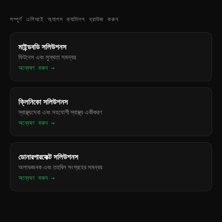
সম্পূর্ণ এপিআই অ্যাপস ক্যাটালগ ব্রাউজ করুন
মাইন্ডবডি সলিউশনস
ফিটনেস এবং সুস্থতা সমন্বয়
অন্বেষণ করুন →
ক্লিনিকো সলিউশনস
স্বাস্থ্যসেবা এবং সহযোগী স্বাস্থ্য একীকরণ
অন্বেষণ করুন →
ডোনারপারফেক্ট সলিউশনস
অলাভজনক এবং তহবিল সংগ্রহের সমন্বয়
অন্বেষণ করুন →