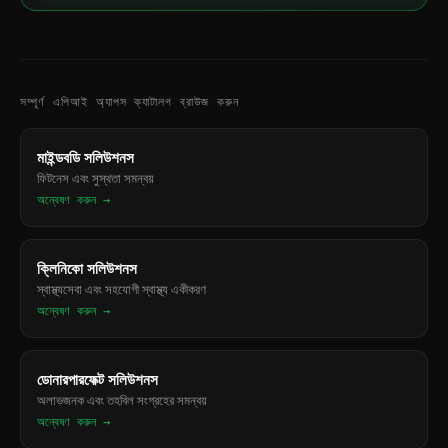
সম্পূর্ণ এপিআই অ্যাপস ক্যাটালগ ব্রাউজ করুন
মাইন্ডবডি সলিউশনস
ফিটনেস এবং সুস্থতা সমন্বয়
অন্বেষণ করুন →
ক্লিনিকো সলিউশনস
স্বাস্থ্যসেবা এবং সহযোগী স্বাস্থ্য একীকরণ
অন্বেষণ করুন →
ডোনারপারফেক্ট সলিউশনস
অলাভজনক এবং তহবিল সংগ্রহের সমন্বয়
অন্বেষণ করুন →