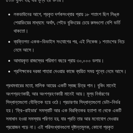
৫০টি বুকিং হয়, যার মূল্য ২৪ ডলার।
লকডাউনের আগে, প্রকৃত দর্শকসংখ্যার প্রায় ১৮ শতাংশ ছিল লিঙ্ক
শেয়ারিংয়ের মাধ্যমে: অর্থাৎ, পেইড বুকিংয়ের চেয়ে রুমগুলো বেশি ভর্তি
থাকতো।
ব্যক্তিগত একক-ডিভাইস সংযোগের পর, এই লিকেজ ১ শতাংশের নিচে
নেমে আসে।
আদায়কৃত রাজস্বের পরিমাণ বছরে প্রায় ৩০,০০০ ডলার।
প্রশিক্ষকের দরজা পাহারা দেওয়ার কাজে ব্যয়িত সময় শূন্যে নেমে আসে।
প্রথমবারের মতো, মালিক আয়ের একটি স্বচ্ছ চিত্র পান। বুকিং মানেই
অংশগ্রহণকারী, আর অংশগ্রহণকারী মানেই আয়। মূল্য নির্ধারণের
সিদ্ধান্তগুলো যৌক্তিক হয়ে ওঠে। প্রচারণার সিদ্ধান্তগুলো ডেটা-নির্ভর
হয়। ‘ফ্রি-রাইডার’ সমস্যাটি আর এক বিরক্তিকর হতাশা না থেকে একটি
সমাধান হওয়া সমস্যায় পরিণত হয়, যার প্রতি তার আর মনোযোগ দেওয়ার
প্রয়োজন পড়ে না। এই পরিসংখ্যানগুলো দৃষ্টান্তমূলক, কোনো প্রকৃত