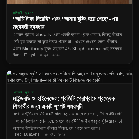
এপিআই অ্যাপস
'আমি টাকা দিয়েছি' এবং 'আমার বুকিং হয়ে গেছে'-এর
মধ্যবর্তী ব্যবধান
একজন গ্রাহক Shopify থেকে একটি ক্লাস প্যাক কেনেন, কিন্তু কীভাবে
সেটি বুক করবেন তা বুঝে উঠতে পারেন না। এখানে দেখানো হলো, কীভাবে
একটি Mindbody বুকিং উইজেট এবং ShopConnect এই সমস্যার
Marc Floyd
৪ জুন, ২০২৬
স্থায়ী সমাধান করে।
এপিআই অ্যাপস
মাইন্ডবডি ও হাইলেভেল: প্রতিটি প্রোগ্রামে প্রত্যেক
শিক্ষার্থীর জন্য একটি সুস্পষ্ট সময়সূচী
আপনার স্টুডিওতে যদি একই সাথে নতুনদের জন্য প্রোগ্রাম, দীর্ঘমেয়াদী কোর্স
এবং ব্যক্তিগত পাঠদান চলে, তাহলে প্রতিটি শিক্ষার্থীর প্রকৃত বুকিংয়ের সাথে
আপনার রিমাইন্ডারগুলো কীভাবে মিলবে, তা এখানে বলা হলো।
Fred Lumiere
১৮ মে, ২০২৬