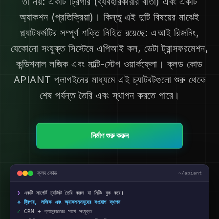
তা নয়: একটি ট্রিগার (ব্যবহারকারীর বার্তা) এবং একটি
অ্যাকশন (প্রতিক্রিয়া)। কিন্তু এই দুটি বিষয়ের মাঝেই
প্ল্যাটফর্মটির সম্পূর্ণ শক্তি নিহিত রয়েছে: এআই রিজনিং,
যেকোনো সংযুক্ত সিস্টেমে এপিআই কল, ডেটা ট্রান্সফরমেশন,
কন্ডিশনাল লজিক এবং মাল্টি-স্টেপ ওয়ার্কফ্লো। ক্লড কোড
APIANT প্লাগইনের মাধ্যমে এই চ্যাটবটগুলো শুরু থেকে
শেষ পর্যন্ত তৈরি এবং স্থাপন করতে পারে।
নির্মাণ শুরু করুন
ক্লদ কোড
~/apiant
❯
একটি সাপোর্ট চ্যাটবট তৈরি করুন যা মিটিং বুক করে।
⟡ ট্রিগার, লজিক এবং অ্যাকশনসমূহের সংযোগ স্থাপন
✓
CRM + ক্যালেন্ডারের সাথে সংযুক্ত