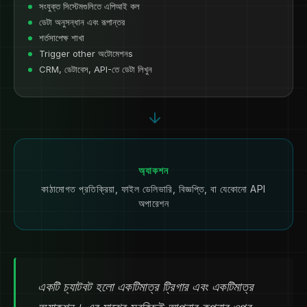
সংযুক্ত সিস্টেমগুলিতে এপিআই কল
ডেটা অনুসন্ধান এবং রূপান্তর
শর্তসাপেক্ষ শাখা
Trigger other অটোমেশনs
CRM, ডেটাবেস, API-তে ডেটা লিখুন
অ্যাকশন
কাঠামোগত প্রতিক্রিয়া, ফাইল ডেলিভারি, বিজ্ঞপ্তি, বা যেকোনো API
অপারেশন
একটি চ্যাটবট হলো একটিমাত্র ট্রিগার এবং একটিমাত্র