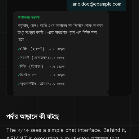
jane.doe@example.com
জিডিপিআর সহকারী
ধন্যবাদ, জেন। আমি এখন আমাদের সব সিস্টেম থেকে আপনার
তথ্য সংগ্রহ করছি। এতে সাধারণত প্রায় এক মিনিট সময়
লাগে।
✓
CRM (হাবস্পট)
০.৮ সেকেন্ড
✓
সাপোর্ট (জেনডেস্ক)
১.২ সেকেন্ড
✓
বিলিং (স্ট্রাইপ)
০.৬ সেকেন্ড
✓
ইমেইল লগ
১.৪ সেকেন্ড
✓
অ্যানালিটিক্স ডেটাবেস
০.৯ সেকেন্ড
জিডিপিআর সহকারী
আপনার ডেটা রিপোর্ট প্রস্তুত। ৫টি সিস্টেম জুড়ে যা পাওয়া
গেছে তার একটি সারসংক্ষেপ নিচে দেওয়া হলো:
পর্দার আড়ালে কী ঘটছে
যোগাযোগের রেকর্ড
হাবস্পট
The গ্রাহক sees a simple chat interface. Behind it,
সহায়তা tickets
৩টি টিকিট
APIANT is executing a multi-step অটোমেশন that