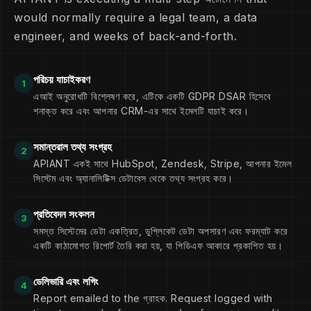
would normally require a legal team, a data
অর্থপ্রদানের ইতিহাস
১২টি চালান
engineer, and weeks of back-and-forth.
ইমেইল যোগাযোগ
৪৭টি ইমেইল
আচরণগত তথ্য
সেশন লগ
পরিচয় যাচাইকরণ
1
jane.doe@example.com-এ একটি বিস্তারিত পিডিএফ
এআই অনুরোধটি বিশ্লেষণ করে, এটিকে একটি GDPR DSAR হিসেবে
রিপোর্ট পাঠানো হয়েছে। আপনি ডেটা মুছে ফেলার অনুরোধও করতে
শনাক্ত করে এবং আপনার CRM-এর সাথে ইমেলটি যাচাই করে।
পারেন। আপনি কি এগিয়ে যেতে চান?
সমান্তরাল তথ্য সংগ্রহ
হ্যাঁ, অনুগ্রহ করে আমার সমস্ত ডেটা মুছে দিন।
2
APIANT একই সাথে HubSpot, Zendesk, Stripe, আপনার ইমেল
সিস্টেম এবং অ্যানালিটিক্স ডেটাবেস থেকে তথ্য সংগ্রহ করে।
জিডিপিআর সহকারী
ডেটা মুছে ফেলার অনুরোধ জমা দেওয়া হয়েছে। আমাদের ডেটা
সংরক্ষণ নীতি অনুযায়ী, ৭২ ঘণ্টার মধ্যে আপনার ডেটা সমস্ত
প্রতিবেদন সংকলন
3
সিস্টেম থেকে মুছে ফেলা হবে। প্রক্রিয়াটি সম্পন্ন হলে আপনি
সমস্ত সিস্টেমের ডেটা একত্রিত, ডুপ্লিকেট ডেটা অপসারণ এবং ফরম্যাট করে
jane.doe@example.com-এ একটি নিশ্চিতকরণ
একটি কাঠামোগত রিপোর্ট তৈরি করা হয়, যা পিডিএফ আকারে প্রকাশিত হয়।
ইমেল পাবেন।
Reference: DSAR-2026-04182 | Logged for
ডেলিভারি এবং লগিং
4
কমপ্লায়েন্স audit
Report emailed to the গ্রাহক. Request logged with