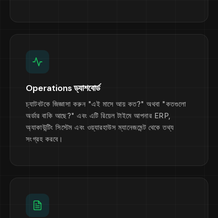
Operations ড্যাশবোর্ড
চ্যাটবটকে জিজ্ঞাসা করুন "এই মাসে আয় কত?" অথবা "কতগুলো
অর্ডার বাকি আছে?" এবং এটি রিয়েল টাইমে আপনার ERP,
অ্যাকাউন্টিং সিস্টেম এবং ওয়্যারহাউস ম্যানেজমেন্ট থেকে তথ্য
সংগ্রহ করবে।