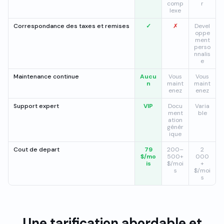
comp
r
lexe
Correspondance des taxes et remises
✓
✗
Devel
oppe
ment
perso
nnalis
e
Maintenance continue
Aucu
Vous
Vous
n
maint
maint
enez
enez
Support expert
VIP
Docu
Varia
ment
ble
ation
génér
ique
Cout de depart
79
200–
2
$/mo
500+
000
is
$/moi
+
s
$/moi
s
Une tarification abordable et