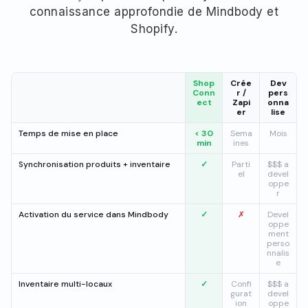
connaissance approfondie de Mindbody et
Shopify.
Shop
Crée
Dev
Conn
r /
pers
ect
Zapi
onna
er
lise
Temps de mise en place
< 30
Sema
Mois
min
ines
Synchronisation produits + inventaire
✓
Parti
$$$ a
el
devel
oppe
r
Activation du service dans Mindbody
✓
✗
Devel
oppe
ment
perso
nnalis
e
Inventaire multi-locaux
✓
Confi
$$$ a
gurat
devel
ion
oppe