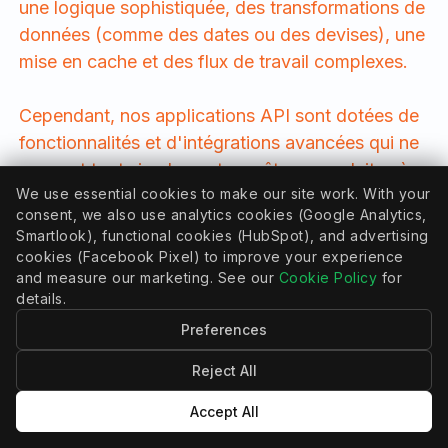
une logique sophistiquée, des transformations de
données (comme des dates ou des devises), une
mise en cache et des flux de travail complexes.
Cependant, nos applications API sont dotées de
fonctionnalités et d'intégrations avancées qui ne
peuvent tout simplement pas être reproduites à
We use essential cookies to make our site work. With your
l'aide de ces outils de bricolage.
consent, we also use analytics cookies (Google Analytics,
Smartlook), functional cookies (HubSpot), and advertising
En termes de prix, nos solutions offrent un
cookies (Facebook Pixel) to improve your experience
avantage net : au niveau d'utilisation que vous
and measure our marketing. See our
Cookie Policy
for
details.
avez choisi (par ex. nombre de clients), nous
vous permettons souvent de synchroniser un
Preferences
nombre illimite d'enregistrements, y compris les
Reject All
donnees clients, les ventes, les transactions, et
plus encore. Cela rend nos API Apps non
Accept All
seulement superieures en fonctionnalites, mais