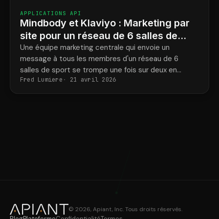
APPLICATIONS API
Mindbody et Klaviyo : Marketing par
site pour un réseau de 6 salles de
sport
Une équipe marketing centrale qui envoie un
message à tous les membres d'un réseau de 6
salles de sport se trompe une fois sur deux en
Fred Lumiere
21 avril 2026
indiquant le nom de l'entraîneur et l'adresse de la
salle.
© 2026, Apiant, Inc. Tous droits réservés.
Blog
Plateforme
Confidentialité
Termes