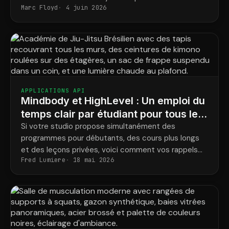
Marc Floyd
4 juin 2026
définitivement ce problème.
APPLICATIONS API
Mindbody et HighLevel : Un emploi du
temps clair par étudiant pour tous les
programmes
Si votre studio propose simultanément des
programmes pour débutants, des cours plus longs
et des leçons privées, voici comment vos rappels
Fred Lumiere
18 mai 2026
correspondent enfin aux réservations réelles de
chaque élève.