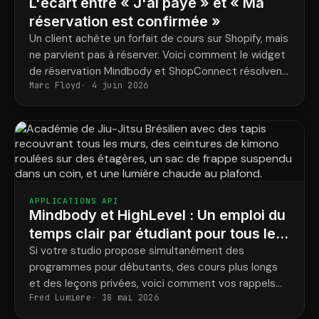
L'écart entre « J'ai payé » et « Ma
réservation est confirmée »
Un client achète un forfait de cours sur Shopify, mais
ne parvient pas à réserver. Voici comment le widget
de réservation Mindbody et ShopConnect résolvent
Marc Floyd
4 juin 2026
définitivement ce problème.
APPLICATIONS API
Mindbody et HighLevel : Un emploi du
temps clair par étudiant pour tous les
programmes
Si votre studio propose simultanément des
programmes pour débutants, des cours plus longs
et des leçons privées, voici comment vos rappels
Fred Lumiere
18 mai 2026
correspondent enfin aux réservations réelles de
chaque élève.