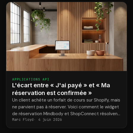
APPLICATIONS API
L'écart entre « J'ai payé » et « Ma
réservation est confirmée »
Un client achète un forfait de cours sur Shopify, mais
ne parvient pas à réserver. Voici comment le widget
de réservation Mindbody et ShopConnect résolvent
Marc Floyd
4 juin 2026
définitivement ce problème.