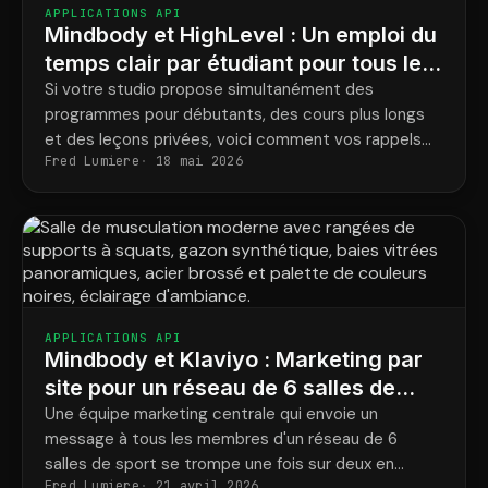
APPLICATIONS API
Mindbody et HighLevel : Un emploi du
temps clair par étudiant pour tous les
programmes
Si votre studio propose simultanément des
programmes pour débutants, des cours plus longs
et des leçons privées, voici comment vos rappels
Fred Lumiere
18 mai 2026
correspondent enfin aux réservations réelles de
chaque élève.
APPLICATIONS API
Mindbody et Klaviyo : Marketing par
site pour un réseau de 6 salles de
sport
Une équipe marketing centrale qui envoie un
message à tous les membres d'un réseau de 6
salles de sport se trompe une fois sur deux en
Fred Lumiere
21 avril 2026