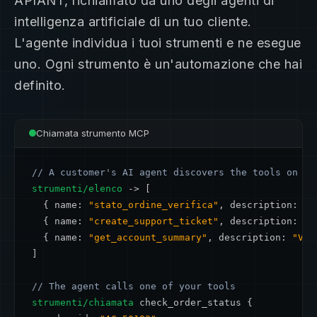
APIANT, richiamato da uno degli agenti di
intelligenza artificiale di un tuo cliente.
L'agente individua i tuoi strumenti e ne esegue
uno. Ogni strumento è un'automazione che hai
definito.
Chiamata strumento MCP
// A customer's AI agent discovers the tools on th
strumenti/elenco
 -> [

  { name: 
"stato_ordine_verifica"
, description: 
"R
  { name: 
"create_support_ticket"
, description: 
"A
  { name: 
"get_account_summary"
, description: 
"Vis
]

// The agent calls one of your tools
strumenti/chiamata
 check_order_status {
