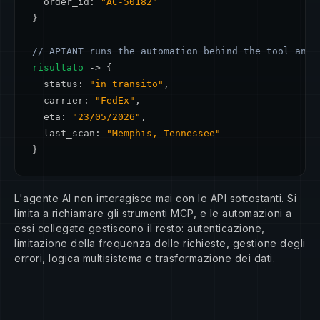
  order_id: 
"AC-50182"
}

// APIANT runs the automation behind the tool and 
risultato
 -> {

  status: 
"in transito"
,

  carrier: 
"FedEx"
,

  eta: 
"23/05/2026"
,

  last_scan: 
"Memphis, Tennessee"
}
L'agente AI non interagisce mai con le API sottostanti. Si
limita a richiamare gli strumenti MCP, e le automazioni a
essi collegate gestiscono il resto: autenticazione,
limitazione della frequenza delle richieste, gestione degli
errori, logica multisistema e trasformazione dei dati.