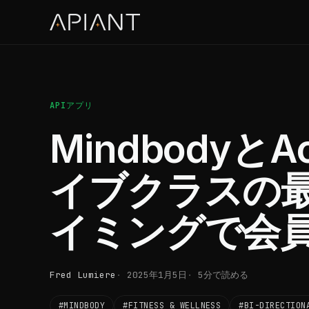
APIアプリ
MindbodyとA
イブクラスの
イミングで会
Fred Lumiere
2025年1月5日
5分で読める
#MINDBODY
#FITNESS & WELLNESS
#BI-DIRECTION