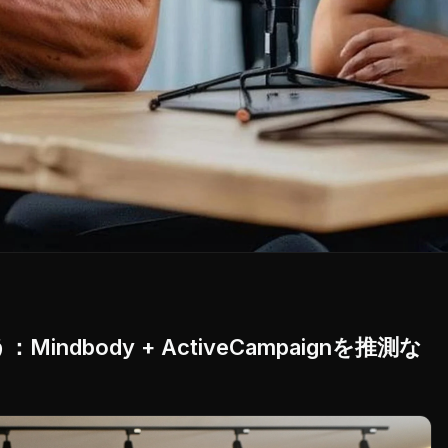
dbody + ActiveCampaignを推測な