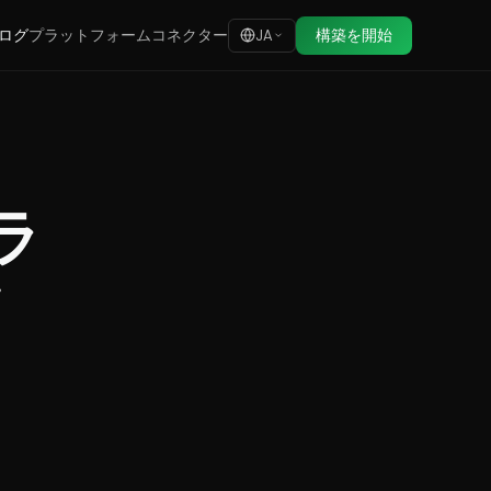
ログ
プラットフォーム
コネクター
構築を開始
JA
：ラ
タ