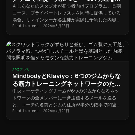
ケジュール
もしあなたのスタジオが初心者向けプログラム、長期
コース、プライベートレッスンを同時に提供している
場合、リマインダーが各生徒が実際に予約した内容と
Fred Lumiere
2026年5月18日
最終的に一致するようにするには、以下の手順を踏む
必要があります。
APIアプリ
MindbodyとKlaviyo：6つのジムからな
る筋力トレーニングネットワークのため
の拠点別マーケティング
中央マーケティングチームが6つのジムからなるネッ
トワークの全メンバーに一斉送信するメールを送る
と、コーチの名前とジムの住所が半分の確率で間違っ
Fred Lumiere
2026年4月21日
てしまう。