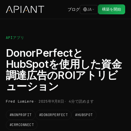
ブログ
構築を開始
JA
APIアプリ
DonorPerfectと
HubSpotを使用した資金
調達広告のROIアトリビ
ューション
Fred Lumiere
2025年9月8日
4分で読めます
#NONPROFIT
#DONORPERFECT
#HUBSPOT
#CRMCONNECT