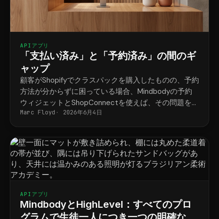
APIアプリ
「支払い済み」と「予約済み」の間のギ
ャップ
顧客がShopifyでクラスパックを購入したものの、予約
方法が分からずに困っている場合、Mindbodyの予約
ウィジェットとShopConnectを使えば、その問題を解
Marc Floyd
2026年6月4日
決できます。
APIアプリ
MindbodyとHighLevel：すべてのプロ
グラムで生徒一人につき一つの明確なス