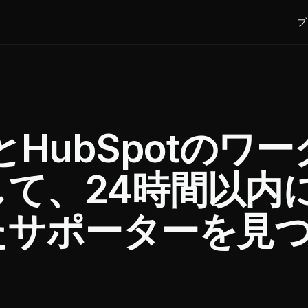
ブ
ctとHubSpotのワー
て、24時間以内
たサポーターを見