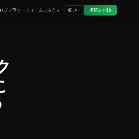
ログ
プラットフォーム
コネクター
構築を開始
JA
ク
に
つ