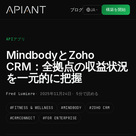
ブログ
構築を開始
JA
APIアプリ
MindbodyとZoho
CRM：全拠点の収益状況
を一元的に把握
Fred Lumiere
2025年11月24日
5分で読める
#FITNESS & WELLNESS
#MINDBODY
#ZOHO CRM
#CRMCONNECT
#FOR ENTERPRISE