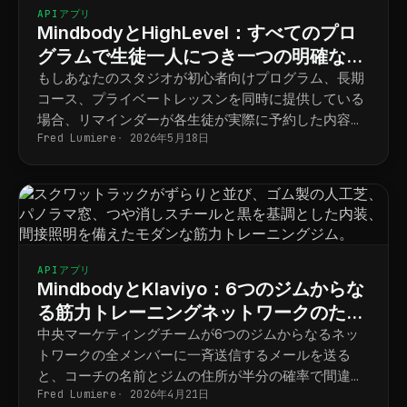
APIアプリ
MindbodyとHighLevel：すべてのプロ
グラムで生徒一人につき一つの明確なス
ケジュール
もしあなたのスタジオが初心者向けプログラム、長期
コース、プライベートレッスンを同時に提供している
場合、リマインダーが各生徒が実際に予約した内容と
Fred Lumiere
2026年5月18日
最終的に一致するようにするには、以下の手順を踏む
必要があります。
APIアプリ
MindbodyとKlaviyo：6つのジムからな
る筋力トレーニングネットワークのため
の拠点別マーケティング
中央マーケティングチームが6つのジムからなるネッ
トワークの全メンバーに一斉送信するメールを送る
と、コーチの名前とジムの住所が半分の確率で間違っ
Fred Lumiere
2026年4月21日
てしまう。