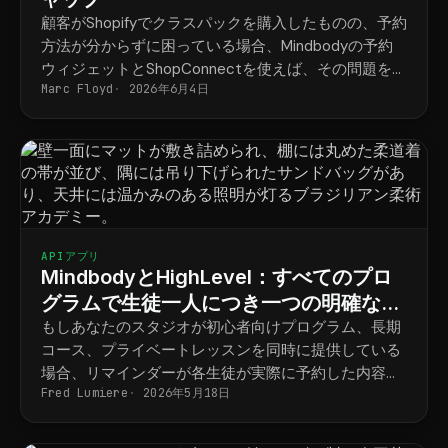
顧客がShopifyでクラスパックを購入したものの、予約
方法が分からずに困っている場合、Mindbodyの予約
ウィジェットとShopConnectを使えば、その問題を解
Marc Floyd
2026年6月4日
決できます。
APIアプリ
MindbodyとHighLevel：すべてのプロ
グラムで生徒一人につき一つの明確なス
ケジュール
もしあなたのスタジオが初心者向けプログラム、長期
コース、プライベートレッスンを同時に提供している
場合、リマインダーが各生徒が実際に予約した内容と
Fred Lumiere
2026年5月18日
最終的に一致するようにするには、以下の手順を踏む
必要があります。