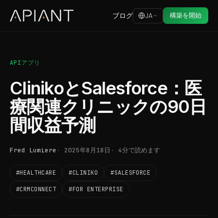
ブログ
構築を開始
JA
APIアプリ
ClinikoとSalesforce：医
療関連クリニックの90日
間収益予測
Fred Lumiere
2025年8月18日
4分で読めます
#HEALTHCARE
#CLINIKO
#SALESFORCE
#CRMCONNECT
#FOR ENTERPRISE