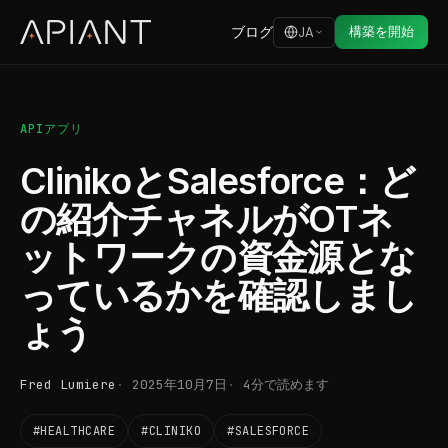
ブログ
構築を開始
JA
APIアプリ
ClinikoとSalesforce：ど
の紹介チャネルがOTネ
ットワークの資金源とな
っているかを確認しまし
ょう
Fred Lumiere
2025年10月7日
4分で読めます
#HEALTHCARE
#CLINIKO
#SALESFORCE