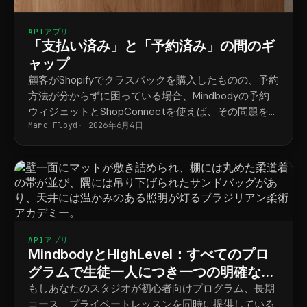
APIアプリ
「支払い済み」と「予約済み」の間のギ
ャップ
顧客がShopifyでクラスパックを購入したものの、予約
方法が分からずに困っている場合、Mindbodyの予約
ウィジェットとShopConnectを使えば、その問題を解
Marc Floyd
2026年6月4日
決できます。
APIアプリ
MindbodyとHighLevel：すべてのプロ
グラムで生徒一人につき一つの明確なス
ケジュール
もしあなたのスタジオが初心者向けプログラム、長期
コース、プライベートレッスンを同時に提供している