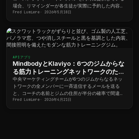
場合、リマインダーが各生徒が実際に予約した内容と
Fred Lumiere
2026年5月18日
最終的に一致するようにするには、以下の手順を踏む
必要があります。
APIアプリ
MindbodyとKlaviyo：6つのジムからな
る筋力トレーニングネットワークのため
の拠点別マーケティング
中央マーケティングチームが6つのジムからなるネッ
トワークの全メンバーに一斉送信するメールを送る
と、コーチの名前とジムの住所が半分の確率で間違っ
Fred Lumiere
2026年4月21日
てしまう。