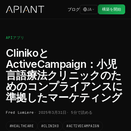
ブログ
構築を開始
JA
APIアプリ
Clinikoと
ActiveCampaign：小児
言語療法クリニックのた
めのコンプライアンスに
準拠したマーケティング
Fred Lumiere
2025年3月31日
5分で読める
#HEALTHCARE
#CLINIKO
#ACTIVECAMPAIGN