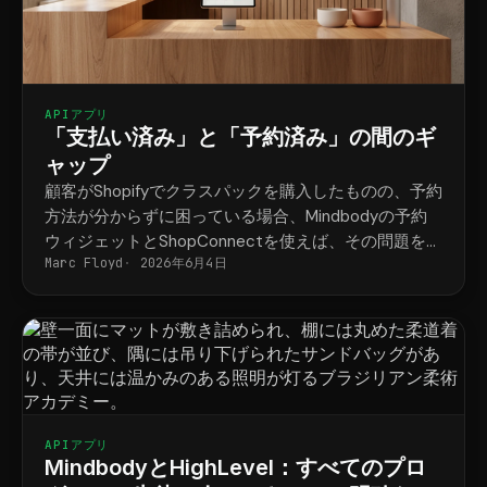
APIアプリ
「支払い済み」と「予約済み」の間のギ
ャップ
顧客がShopifyでクラスパックを購入したものの、予約
方法が分からずに困っている場合、Mindbodyの予約
ウィジェットとShopConnectを使えば、その問題を解
Marc Floyd
2026年6月4日
決できます。
APIアプリ
MindbodyとHighLevel：すべてのプロ