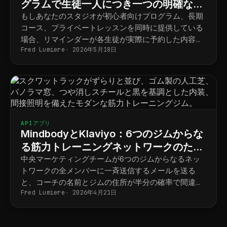
グラムで生徒一人につき一つの明確なス
ケジュール
もしあなたのスタジオが初心者向けプログラム、長期
コース、プライベートレッスンを同時に提供している
場合、リマインダーが各生徒が実際に予約した内容と
Fred Lumiere
2026年5月18日
最終的に一致するようにするには、以下の手順を踏む
必要があります。
APIアプリ
MindbodyとKlaviyo：6つのジムからな
る筋力トレーニングネットワークのため
の拠点別マーケティング
中央マーケティングチームが6つのジムからなるネッ
トワークの全メンバーに一斉送信するメールを送る
と、コーチの名前とジムの住所が半分の確率で間違っ
Fred Lumiere
2026年4月21日
てしまう。