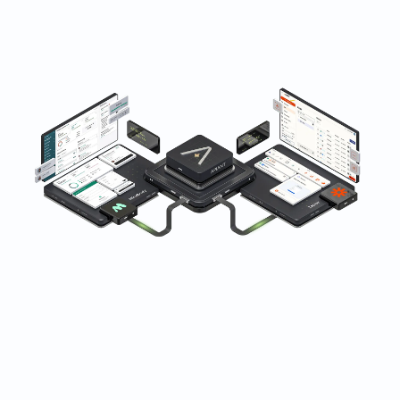
Vertrouwd door fitness-, wellness- en
schoonheidsbedrijven wereldwijd