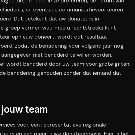
ageerde, de taal die ze prefereren, de datum van
schiedenis, en eventuele communicatievoorkeuren
oerd. Dat betekent dat uw donateurs in
mde groep vormen waarmee u rechtstreeks kunt
eur opnieuw doneert, wordt dat resultaat
oerd, zodat de benadering voor volgend jaar nog
n aangegeven niet benaderd te willen worden,
ief wordt benaderd door uw team voor grote giften,
de benadering gehouden zonder dat iemand dat
 jouw team
rvices voor, een representatieve regionale
teurs en een meertalige donateursbasis. Hier is het