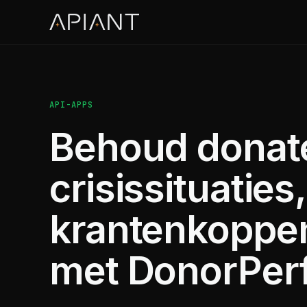
API-APPS
Behoud donate
crisissituaties
krantenkoppen
met DonorPerf