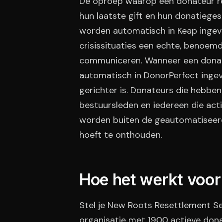
De oproep waarop een donateur re
hun laatste gift en hun donatiege
worden automatisch in Keap ingev
crisissituaties een echte, benoe
communiceren. Wanneer een donat
automatisch in DonorPerfect ingev
gerichter is. Donateurs die hebbe
bestuursleden en iedereen die act
worden buiten de geautomatiseer
hoeft te onthouden.
Hoe het werkt voor
Stel je New Roots Resettlement Se
organisatie met 1900 actieve dona