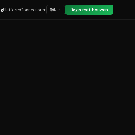
og
Platform
Connectoren
Begin met bouwen
NL