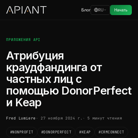
Блог
RU
Начать
ПРИЛОЖЕНИЯ API
Атрибуция
краудфандинга от
частных лиц с
помощью DonorPerfect
и Keap
Fred Lumiere
27 ноября 2024 г.
5 минут чтения
#NONPROFIT
#DONORPERFECT
#KEAP
#CRMCONNECT