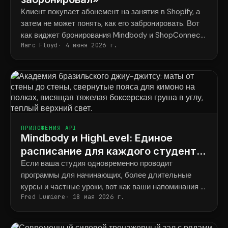
Клиент покупает абонемент на занятия в Shopify, а
затем не может понять, как его забронировать. Вот
как виджет бронирования Mindbody и ShopConnect
Marc Floyd
4 июня 2026 г.
навсегда решают эту проблему.
ПРИЛОЖЕНИЯ API
Mindbody и HighLevel: Единое
расписание для каждого студента
во всех программах.
Если ваша студия одновременно проводит
программы для начинающих, более длительные
курсы и частные уроки, вот как ваши напоминания в
Fred Lumiere
18 мая 2026 г.
итоге будут соответствовать тому, что фактически
забронировал каждый ученик.