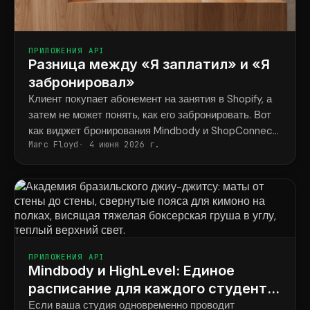
ПРИЛОЖЕНИЯ API
Разница между «Я заплатил» и «Я
забронировал»
Клиент покупает абонемент на занятия в Shopify, а
затем не может понять, как его забронировать. Вот
как виджет бронирования Mindbody и ShopConnect
Marc Floyd
4 июня 2026 г.
навсегда решают эту проблему.
ПРИЛОЖЕНИЯ API
Mindbody и HighLevel: Единое
расписание для каждого студента
во всех программах.
Если ваша студия одновременно проводит