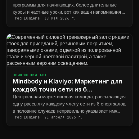
программы для начинающих, более длительные
курсы и частные уроки, вот как ваши напоминания в
Fred Lumiere
18 мая 2026 г.
итоге будут соответствовать тому, что фактически
забронировал каждый ученик.
ПРИЛОЖЕНИЯ API
Mindbody и Klaviyo: Маркетинг для
каждой точки сети из 6
тренажерных залов для силовых
Центральная маркетинговая команда, рассылающая
одну рассылку каждому члену сети из 6 спортзалов,
тренировок.
в половине случаев неправильно указывает имя
Fred Lumiere
21 апреля 2026 г.
тренера и адрес спортзала.