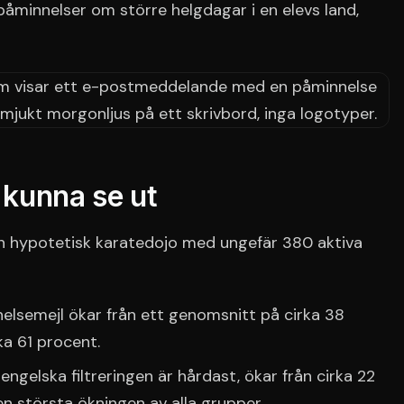
åminnelser om större helgdagar i en elevs land,
e kunna se ut
 en hypotetisk karatedojo med ungefär 380 aktiva
lsemejl ökar från ett genomsnitt på cirka 38
rka 61 procent.
ngelska filtreringen är hårdast, ökar från cirka 22
en största ökningen av alla grupper.