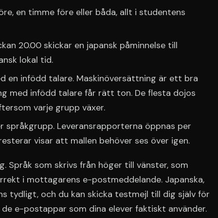
re, en timme före eller båda, allt i studentens
ockan 20.00 skickar en japansk påminnelse till
nsk lokal tid.
d en infödd talare. Maskinöversättning är ett bra
g med infödd talare får rätt ton. De flesta dojos
eftersom varje grupp växer.
er språkgrupp. Leveransrapporterna öppnas per
esterar visar att mallen behöver ses över igen.
g. Språk som skrivs från höger till vänster, som
korrekt i mottagarens e-postmeddelande. Japanska,
tydligt, och du kan skicka testmejl till dig själv för
 i de e-postappar som dina elever faktiskt använder.