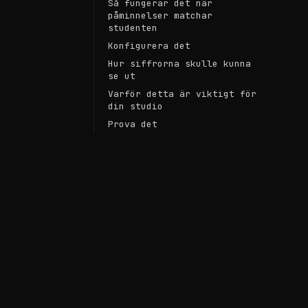
Så fungerar det när
påminnelser matchar
studenten
Konfigurera det
Hur siffrorna skulle kunna
se ut
Varför detta är viktigt för
din studio
Prova det