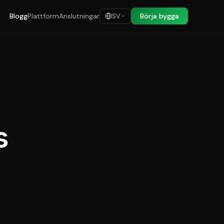
Blogg
Plattform
Anslutningar
Börja bygga
SV
s