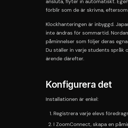
ansluta, flyter in automatiskt. Eg
förblir som de är skrivna, efterso
Klockhanteringen är inbyggd. Japa
inte ändras för sommartid. Norda
påminnelser som följer deras egna 
Du ställer in varje students språk
ärende därefter.
Konfigurera det
Installationen är enkel:
Registrera varje elevs föredrag
I ZoomConnect, skapa en påminn