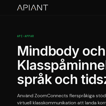
API-APPAR
Mindbody och
Klasspåminnel
språk och tid
Använd ZoomConnects flerspråkiga stöd och
virtuell klasskommunikation att landa korr