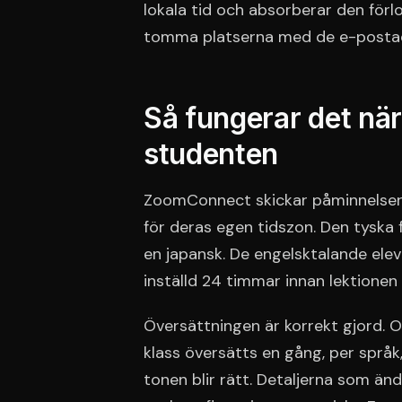
lokala tid och absorberar den förl
tomma platserna med de e-postad
Så fungerar det nä
studenten
ZoomConnect skickar påminnelser ti
för deras egen tidszon. Den tyska 
en japansk. De engelsktalande ele
inställd 24 timmar innan lektionen b
Översättningen är korrekt gjord. O
klass översätts en gång, per språ
tonen blir rätt. Detaljerna som änd