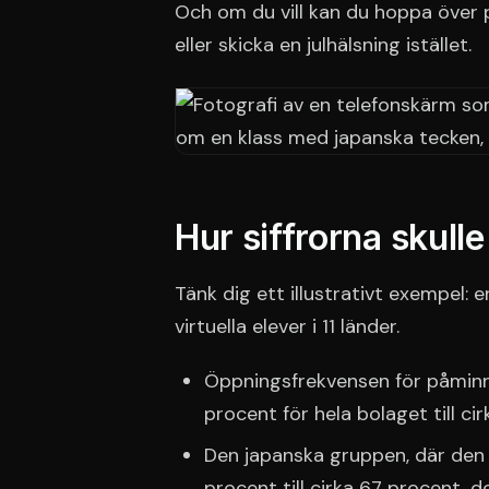
Och om du vill kan du hoppa över p
eller skicka en julhälsning istället.
Hur siffrorna skull
Tänk dig ett illustrativt exempel:
virtuella elever i 11 länder.
Öppningsfrekvensen för påminne
procent för hela bolaget till ci
Den japanska gruppen, där den e
procent till cirka 67 procent, d