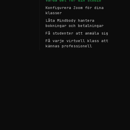
värda det för din studio
Konfigurera Zoom för dina
klasser
Låta Mindbody hantera
bokningar och betalningar
Få studenter att anmäla sig
Få varje virtuell klass att
kännas professionell