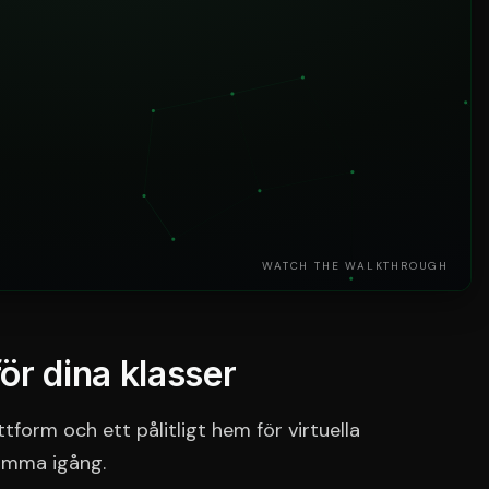
WATCH THE WALKTHROUGH
ör dina klasser
tform och ett pålitligt hem för virtuella
komma igång.