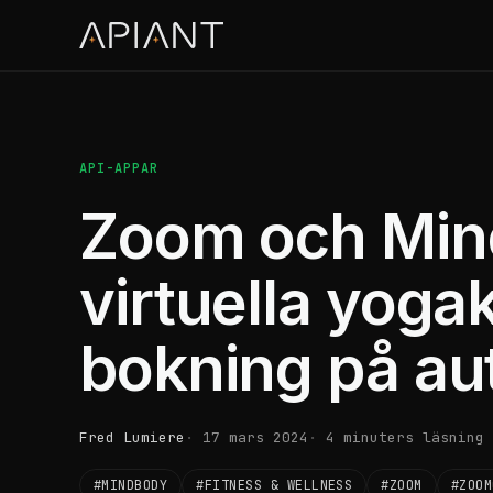
API-APPAR
Zoom och Min
virtuella yoga
bokning på aut
Fred Lumiere
17 mars 2024
4 minuters läsning
#MINDBODY
#FITNESS & WELLNESS
#ZOOM
#ZOOM