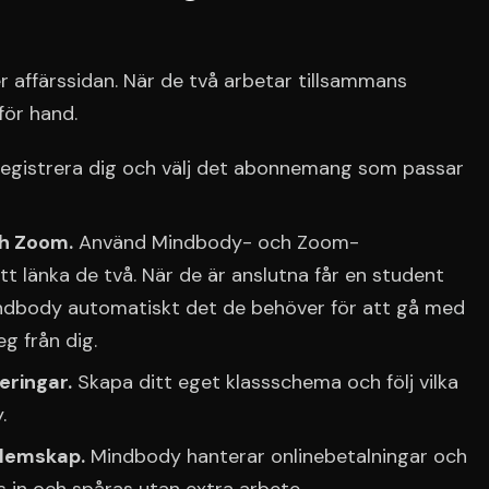
 affärssidan. När de två arbetar tillsammans
för hand.
egistrera dig och välj det abonnemang som passar
h Zoom.
Använd Mindbody- och Zoom-
tt länka de två. När de är anslutna får en student
Mindbody automatiskt det de behöver för att gå med
g från dig.
eringar.
Skapa ditt eget klassschema och följ vilka
.
dlemskap.
Mindbody hanterar onlinebetalningar och
 in och spåras utan extra arbete.