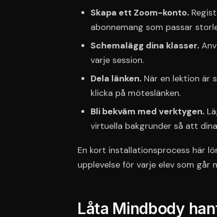
Skapa ett Zoom-konto.
Regist
abonnemang som passar storlek
Schemalägg dina klasser.
Anvä
varje session.
Dela länken.
När en lektion är 
klicka på möteslänken.
Bli bekväm med verktygen.
Läg
virtuella bakgrunder så att din
En kort installationsprocess här lö
upplevelse för varje elev som går 
Låta Mindbody han