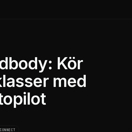
dbody: Kör
klasser med
opilot
CONNECT