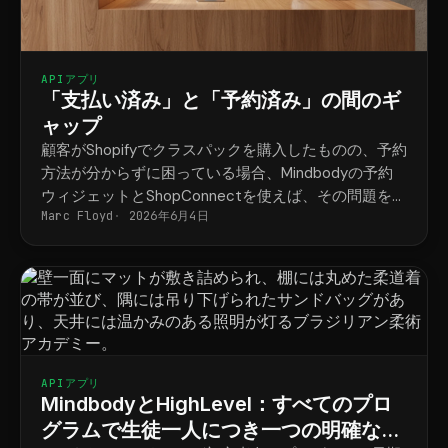
APIアプリ
「支払い済み」と「予約済み」の間のギ
ャップ
顧客がShopifyでクラスパックを購入したものの、予約
方法が分からずに困っている場合、Mindbodyの予約
ウィジェットとShopConnectを使えば、その問題を解
Marc Floyd
2026年6月4日
決できます。
APIアプリ
MindbodyとHighLevel：すべてのプロ
グラムで生徒一人につき一つの明確なス