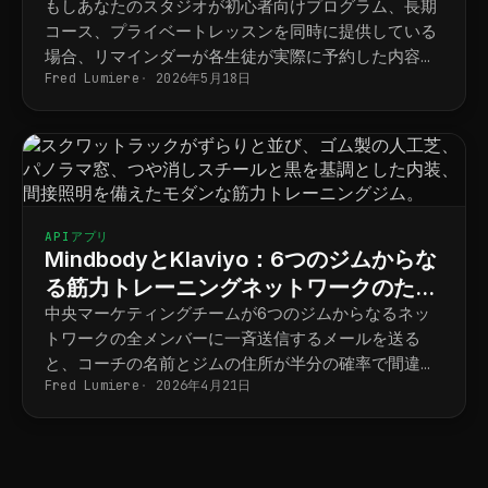
ケジュール
もしあなたのスタジオが初心者向けプログラム、長期
コース、プライベートレッスンを同時に提供している
場合、リマインダーが各生徒が実際に予約した内容と
Fred Lumiere
2026年5月18日
最終的に一致するようにするには、以下の手順を踏む
必要があります。
APIアプリ
MindbodyとKlaviyo：6つのジムからな
る筋力トレーニングネットワークのため
の拠点別マーケティング
中央マーケティングチームが6つのジムからなるネッ
トワークの全メンバーに一斉送信するメールを送る
と、コーチの名前とジムの住所が半分の確率で間違っ
Fred Lumiere
2026年4月21日
てしまう。