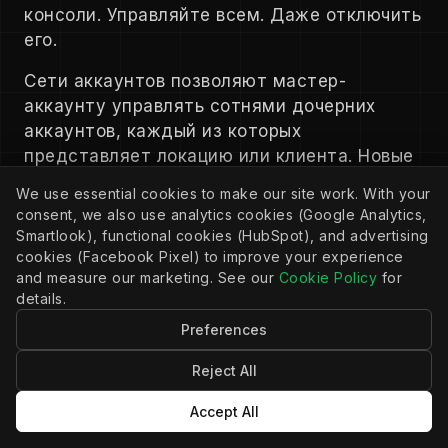
консоли. Управляйте всем. Даже отключить
его.
Сети аккаунтов позволяют мастер-
аккаунту управлять сотнями дочерних
аккаунтов, каждый из которых
представляет локацию или клиента. Новые
локации автоматически наследуют общие
We use essential cookies to make our site work. With your
подключения и настройки. Задавайте
consent, we also use analytics cookies (Google Analytics,
лимиты запросов на уровне платформы:
Smartlook), functional cookies (HubSpot), and advertising
система применяет их ко всем аккаунтам.
cookies (Facebook Pixel) to improve your experience
and measure our marketing. See our
Cookie Policy
for
Развёртывайте обновления кодовой базы на
details.
все связанные аккаунты одновременно
Preferences
одним кликом.
Reject All
Узнать о Консоли администратора
Accept All