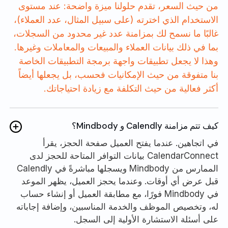
من حيث السعر، تقدم حلولنا ميزة واضحة: عند مستوى
الاستخدام الذي اخترته (على سبيل المثال، عدد العملاء)،
غالبًا ما نسمح لك بمزامنة عدد غير محدود من السجلات،
بما في ذلك بيانات العملاء والمبيعات والمعاملات وغيرها.
وهذا لا يجعل تطبيقات واجهة برمجة التطبيقات الخاصة
بنا متفوقة من حيث الإمكانيات فحسب، بل يجعلها أيضاً
أكثر فعالية من حيث التكلفة مع زيادة احتياجاتك.
كيف تتم مزامنة Calendly و Mindbody؟
في اتجاهين. عندما يفتح العميل صفحة الحجز، يقرأ
CalendarConnect بيانات التوافر المتاحة للحجز لدى
الممارس من Mindbody ويسجلها مباشرةً في Calendly
قبل عرض أي أوقات. وعندما يحجز العميل، يظهر الموعد
في Mindbody فورًا، مع مطابقة العميل أو إنشاء حساب
له، وتخصيص الموظف والخدمة المناسبين، وإضافة إجاباته
على أسئلة الاستشارة الأولية إلى السجل.