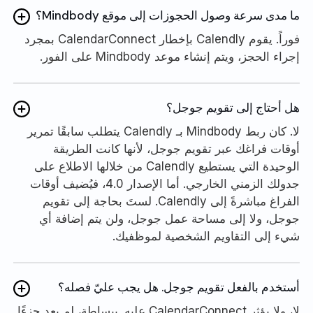
ما مدى سرعة وصول الحجوزات إلى موقع Mindbody؟
فوراً. يقوم Calendly بإخطار CalendarConnect بمجرد
إجراء الحجز، ويتم إنشاء موعد Mindbody على الفور.
هل أحتاج إلى تقويم جوجل؟
لا. كان ربط Mindbody بـ Calendly يتطلب سابقًا تمرير
أوقات فراغك عبر تقويم جوجل، لأنها كانت الطريقة
الوحيدة التي يستطيع Calendly من خلالها الاطلاع على
جدولك الزمني الخارجي. أما الإصدار 4.0، فيُضيف أوقات
الفراغ مباشرةً إلى Calendly. لستَ بحاجة إلى تقويم
جوجل، ولا إلى مساحة عمل جوجل، ولن يتم إضافة أي
شيء إلى التقاويم الشخصية لموظفيك.
أستخدم بالفعل تقويم جوجل. هل يجب عليّ فصله؟
لا، ولا يؤثر CalendarConnect عليه. ببساطة، لم يعد جزءًا