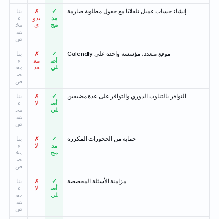
إنشاء حساب عميل تلقائيًا مع حقول مطلوبة صارمة
✓
✗
بنا
مد
يدو
ء
مج
ي
مخ
ص
ص
موقع متعدد، مؤسسة واحدة على Calendly
✓
✗
بنا
أص
مع
ء
لي
قد
مخ
ص
ص
التوافر بالتناوب الدوري والتوافر على عدة مضيفين
✓
✗
بنا
أص
لا
ء
لي
مخ
ص
ص
حماية من الحجوزات المكررة
✓
✗
بنا
مد
لا
ء
مج
مخ
ص
ص
مزامنة الأسئلة المخصصة
✓
✗
بنا
أص
لا
ء
لي
مخ
ص
ص