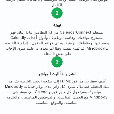
بالكامل.
2
تهيئة
يستعلم CalendarConnect من كلا النظامين نيابةً عنك. فهو
يستخرج مواقعك، وقائمة موظفيك، وأنواع أحداث Calendly
ومضيفيها، ومناطقك الزمنية، وحتى قواعد الحقول الإلزامية الخاصة
بـ Mindbody، ثم يُهيئ نفسه وفقًا لما يجده. ما عليك سوى الإجابة
على بعض الأسئلة.
3
انشر وابدأ البث المباشر
أضف سطرين من كود HTML إلى صفحة الحجز الخاصة بك. من
تلك اللحظة فصاعدًا، سيرى كل زائر مدى توفر خدمات Mindbody
مباشرةً، وسيتحول كل حجز عبر Calendly إلى موعد في
Mindbody مع العميل المناسب، والموظفين المناسبين، والخدمة
المناسبة، والموقع المناسب.