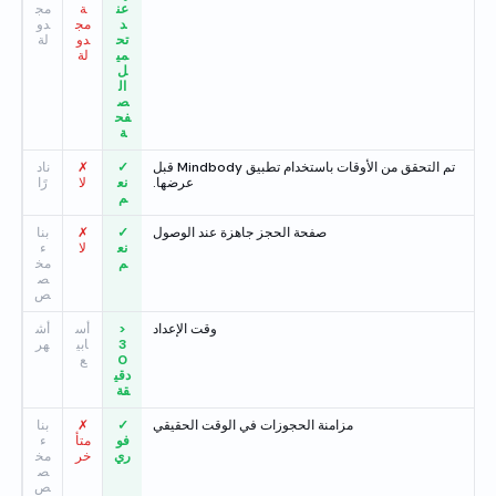
عن
ة
مج
د
مج
دو
تح
دو
لة
مي
لة
ل
ال
ص
فح
ة
تم التحقق من الأوقات باستخدام تطبيق Mindbody قبل
✓
✗
ناد
عرضها.
نع
لا
رًا
م
صفحة الحجز جاهزة عند الوصول
✓
✗
بنا
نع
لا
ء
م
مخ
ص
ص
وقت الإعداد
<
أس
أش
3
ابي
هر
0
ع
دقي
قة
مزامنة الحجوزات في الوقت الحقيقي
✓
✗
بنا
فو
متأ
ء
ري
خر
مخ
ص
ص