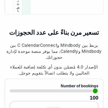
ر
ش
هر
ياً
تسعير مرن بناءً على عدد الحجوزات
يربط بين Mindbody وC CalendarConnect بين
Mindbody وCalendly، مما يوفر منصة موحدة لإدارة
حجوزاتك.
الإصدار 4.0 مُضمّن بدون أي تكلفة إضافية للعملاء
الحاليين ولا يتطلب اتصالاً بتقويم جوجل.
Number of bookings
100