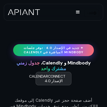
AR
✦ جديد في الإصدار 4.0 · توفر جلسات
MINDBODY المباشرة في CALENDLY
Mindbody و Calendly،
جدول زمني
مشترك واحد
CALENDARCONNECT
الإصدار 4.0
أضف صفحة حجز عبر Calendly إلى موقعك
الإلكتروني تُظهر مدى توفر خدمات Mindbody فور