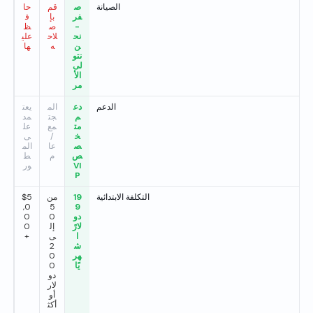
الصيانة
ص
قم
حا
فر
بإ
ف
-
ص
ظ
نح
لاح
علي
ن
ه
ها
نتو
لى
الأ
مر
الدعم
دع
الم
يعت
م
جت
مد
مت
مع
عل
خ
/
ى
ص
عا
الم
ص
م
ط
VI
ور
P
التكلفة الابتدائية
19
من
$5
,0
5
9
دو
0
0
لارً
إل
0
ا
ى
+
ش
2
هر
0
يًا
0
دو
لار
أو
أكث