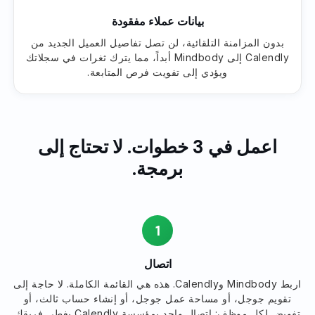
بيانات عملاء مفقودة
بدون المزامنة التلقائية، لن تصل تفاصيل العميل الجديد من
Calendly إلى Mindbody أبداً، مما يترك ثغرات في سجلاتك
ويؤدي إلى تفويت فرص المتابعة.
اعمل في 3 خطوات. لا تحتاج إلى
برمجة.
1
اتصال
اربط Mindbody وCalendly. هذه هي القائمة الكاملة. لا حاجة إلى
تقويم جوجل، أو مساحة عمل جوجل، أو إنشاء حساب ثالث، أو
تفويض لكل موظف: اتصال واحد بمؤسسة Calendly يغطي فريقك