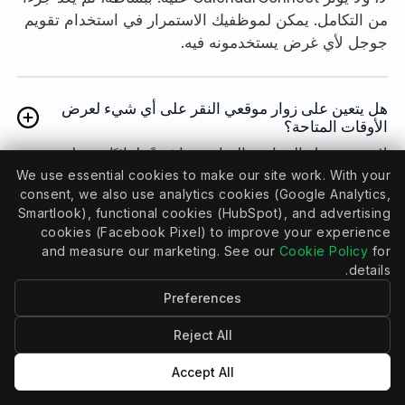
من التكامل. يمكن لموظفيك الاستمرار في استخدام تقويم
جوجل لأي غرض يستخدمونه فيه.
هل يتعين على زوار موقعي النقر على أي شيء لعرض
الأوقات المتاحة؟
لا. يتم تحميل المواعيد المتاحة مباشرةً تلقائيًا. سيظهر
مؤشر تحميل قصير، ثم مواعيد الحجز الفعلية عبر
We use essential cookies to make our site work. With your
consent, we also use analytics cookies (Google Analytics,
Mindbody. إذا تركوا الصفحة مفتوحة، يمكنهم تحديث
Smartlook), functional cookies (HubSpot), and advertising
المواعيد بنقرة واحدة ومعرفة آخر تحديث للقائمة.
cookies (Facebook Pixel) to improve your experience
and measure our marketing. See our
Cookie Policy
for
details.
ما هي خطة التقويم المطلوبة؟
Preferences
يتطلب CalendarConnect خطة مدفوعة من Calendly،
Reject All
لأن كتابة التوافر في Calendly تستخدم إمكانيات غير
موجودة في المستوى المجاني من Calendly.
Accept All