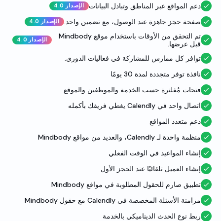
دعم المواقع عبر المناطق وتبادل البيانات
الإصدار 4.0
صفحة حجز جاهزة عند الوصول، مع تضمين واحد.
الإصدار 4.0
تم التحقق من الأوقات باستخدام موقع Mindbody
الإصدار 4.0
قبل عرضها.
توافر كل ممارس للمشاركة في فعاليات الدوري.
نافذة توفر متجددة لمدة 30 يومًا
فتحات مُفلترة حسب الخدمة والموظفين والموقع
اتصال واحد في Calendly يغطي فريقك بأكمله
دعم متعدد المواقع
منظمة واحدة لـ Calendly، والعديد من مواقع Mindbody
إنشاء المواعيد في الوقت الفعلي
إنشاء العميل تلقائيًا عند الحجز الأول
تطبيق صارم للحقول المطلوبة في مواقع Mindbody
مزامنة الأسئلة المخصصة في Calendly مع حقول Mindbody
ربط نوع الحدث الديناميكي بالخدمة