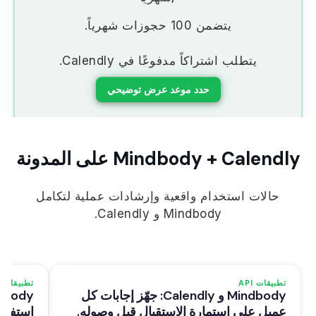
يتضمن
100
حجوزات شهرياً.
يتطلب اشتراكاً مدفوعًا في Calendly.
حدد موعد عرض توضيحي
Mindbody + Calendly على المدونة
حالات استخدام واقعية وإرشادات عملية لتكامل
Mindbody و Calendly.
تطبيقات API
تطبيقات API
Mindbody و Calendly: جهّز إجابات كل
عميل على استمارة الاستقبال قبل وصوله.
استفسا