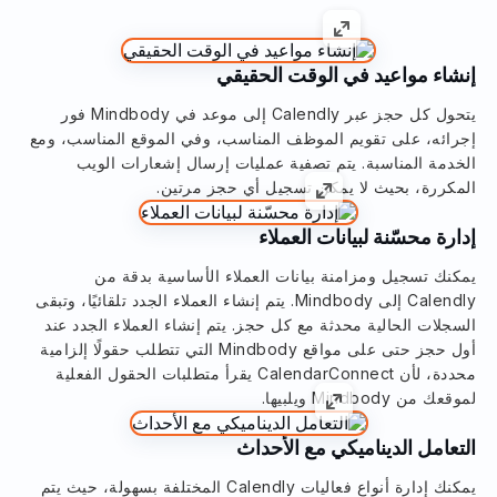
إنشاء مواعيد في الوقت الحقيقي
يتحول كل حجز عبر Calendly إلى موعد في Mindbody فور
إجرائه، على تقويم الموظف المناسب، وفي الموقع المناسب، ومع
الخدمة المناسبة. يتم تصفية عمليات إرسال إشعارات الويب
المكررة، بحيث لا يمكن تسجيل أي حجز مرتين.
إدارة محسّنة لبيانات العملاء
يمكنك تسجيل ومزامنة بيانات العملاء الأساسية بدقة من
Calendly إلى Mindbody. يتم إنشاء العملاء الجدد تلقائيًا، وتبقى
السجلات الحالية محدثة مع كل حجز. يتم إنشاء العملاء الجدد عند
أول حجز حتى على مواقع Mindbody التي تتطلب حقولًا إلزامية
محددة، لأن CalendarConnect يقرأ متطلبات الحقول الفعلية
لموقعك من Mindbody ويلبيها.
التعامل الديناميكي مع الأحداث
يمكنك إدارة أنواع فعاليات Calendly المختلفة بسهولة، حيث يتم