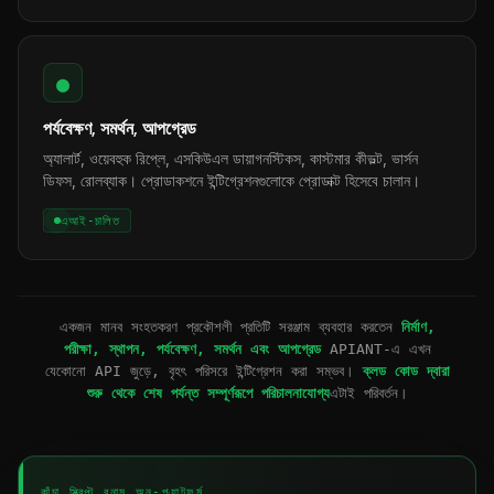
●
পর্যবেক্ষণ, সমর্থন, আপগ্রেড
অ্যালার্ট, ওয়েবহুক রিপ্লে, এসকিউএল ডায়াগনস্টিকস, কাস্টমার কীভল্ট, ভার্সন
ডিফস, রোলব্যাক। প্রোডাকশনে ইন্টিগ্রেশনগুলোকে প্রোডাক্ট হিসেবে চালান।
এআই-চালিত
একজন মানব সংহতকরণ প্রকৌশলী প্রতিটি সরঞ্জাম ব্যবহার করতেন
নির্মাণ,
পরীক্ষা, স্থাপন, পর্যবেক্ষণ, সমর্থন এবং আপগ্রেড
APIANT-এ এখন
যেকোনো API জুড়ে, বৃহৎ পরিসরে ইন্টিগ্রেশন করা সম্ভব।
ক্লড কোড দ্বারা
শুরু থেকে শেষ পর্যন্ত সম্পূর্ণরূপে পরিচালনাযোগ্য
এটাই পরিবর্তন।
কাঁচা স্ক্রিপ্ট বনাম অন-প্ল্যাটফর্ম