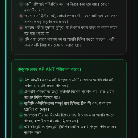
একটি এপিআই পরিবর্তিত হলে তা নীরবে বন্ধ হয়ে যায়। কোনো
✗
অ্যালার্ট দেয় না।
কোনো রান হিস্ট্রি নেই, কোনো লগও নেই। যখন এটি ব্যর্থ হয়, তখন
✗
আপনাকে শুধু অনুমান করতে হয়।
কোডের গভীরে লুকানো যুক্তি, যা বিশ্বাস করার জন্য আপনাকে লাইন
✗
ধরে ধরে পড়তে হয়।
এটি এমন কোনো সমন্বয় নয় যা আপনি বিক্রি করতে পারবেন। এটি
✗
এমন একটি বিষয় যার দেখভাল করতে হয়।
ক্লড কোড APIANT পরিচালনা করেন।
ডিপ কানেক্টর এবং একটি ভিজ্যুয়াল এডিটর যেখানে আপনি লজিকটি
✓
দেখতে ও যাচাই করতে পারবেন।
এপিআই পরিবর্তনের তথ্য অ্যালার্ট হিসেবে প্রকাশ পায়, রাত ২টোর
✓
সাপোর্ট টিকিট হিসেবে নয়।
প্রতিটি এক্সিকিউশনের সম্পূর্ণ রান হিস্ট্রি: ঠিক কী এবং কখন রান
✓
হয়েছিল তা দেখুন।
ফ্লোগুলো স্ট্রাকচার্ড ডেটা হিসেবে সংরক্ষিত থাকে যা আপনি পড়তে
✓
পারেন, কম্পাইল করা কোড হিসেবে নয়।
মাল্টি-টেন্যান্ট ডেপ্লয়মেন্ট: ইন্টিগ্রেশনটিকে একটি প্রকৃত পণ্য হিসেবে
✓
প্রকাশ করুন।