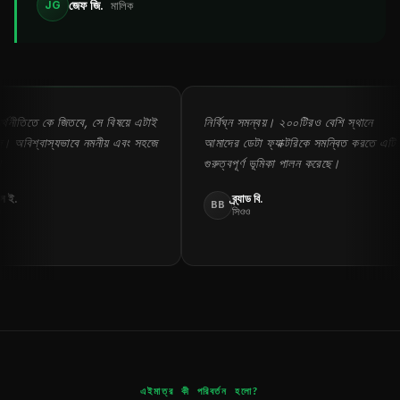
জেফ জি.
JG
মালিক
০টিরও বেশি স্থানে
সর্বোত্তম ইন্টিগ্রেশন এবং অটোমেশন: আপনার
িকে সমন্বিত করতে এটি
প্রয়োজনীয় সবকিছুই এখানে রয়েছে।
ালন করেছে।
জন এন.
JN
সভাপতি
এইমাত্র কী পরিবর্তন হলো?