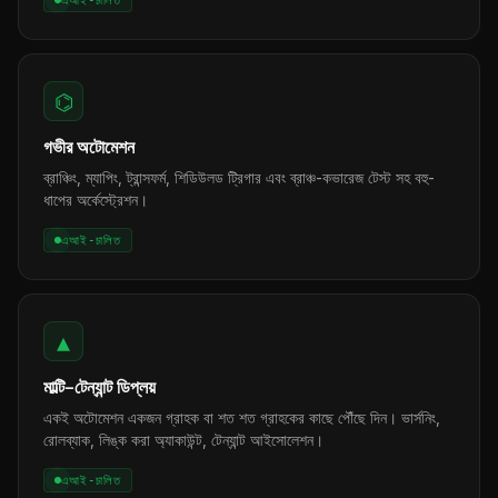
এআই-চালিত
⌬
গভীর অটোমেশন
ব্রাঞ্চিং, ম্যাপিং, ট্রান্সফর্ম, শিডিউলড ট্রিগার এবং ব্রাঞ্চ-কভারেজ টেস্ট সহ বহু-
ধাপের অর্কেস্ট্রেশন।
এআই-চালিত
▲
মাল্টি-টেন্যান্ট ডিপ্লয়
একই অটোমেশন একজন গ্রাহক বা শত শত গ্রাহকের কাছে পৌঁছে দিন। ভার্সনিং,
রোলব্যাক, লিঙ্ক করা অ্যাকাউন্ট, টেন্যান্ট আইসোলেশন।
এআই-চালিত