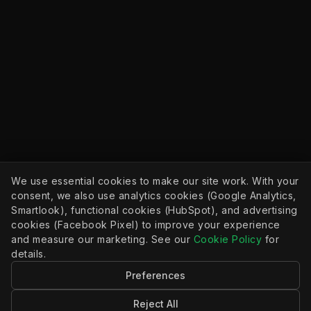
We use essential cookies to make our site work. With your
consent, we also use analytics cookies (Google Analytics,
Smartlook), functional cookies (HubSpot), and advertising
cookies (Facebook Pixel) to improve your experience
© ২০২৬, অ্যাপিয়েন্ট, ইনকর্পোরেটেড।
সর্বস্বত্ব সংরক্ষিত।
and measure our marketing. See our
Cookie Policy
for
details.
কোম্পানি
সম্পদ
Preferences
গোপনীয়তা নীতি
সম্প্রদায়
কুকি নীতি
ডকুমেন্টেশন
Reject All
কুকি সেটিংস
ব্লগ