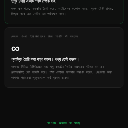
দুপুর ১টায় একটি স্পষ্ট স্পেক সহ
ক্লদ ডক্স পড়ে, কানেক্টর তৈরি করে, অটোমেশন কম্পোজ করে, ব্রাঞ্চ টেস্ট চালায়,
ডিপ্লয় করে এবং সেটির চলা পর্যবেক্ষণ করে।
ফেরত পাওয়া ইঞ্জিনিয়ারদের নিয়ে আপনি কী করবেন
∞
প্লাম্বিং তৈরি করা বন্ধ করুন। পণ্য তৈরি করুন।
আপনার সিনিয়র ইঞ্জিনিয়াররা আর শুধু কানেক্টর তৈরির কারখানায় পরিণত হন না।
প্ল্যাটফর্মটিই সেই কাজটি করে। তাঁরা সেইসব সমস্যার সমাধান করেন, যেগুলোর জন্য
আপনার গ্রাহকরা প্রকৃতপক্ষে অর্থ প্রদান করেন।
আপনার আসলে যা আছে