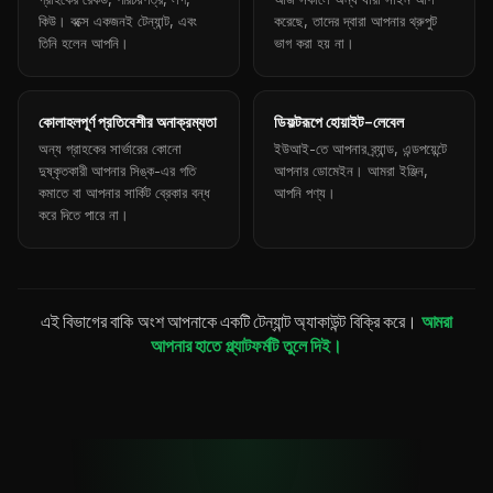
কিউ। বক্সে একজনই টেন্যান্ট, এবং
করেছে, তাদের দ্বারা আপনার থ্রুপুট
তিনি হলেন আপনি।
ভাগ করা হয় না।
কোলাহলপূর্ণ প্রতিবেশীর অনাক্রম্যতা
ডিফল্টরূপে হোয়াইট-লেবেল
অন্য গ্রাহকের সার্ভারের কোনো
ইউআই-তে আপনার ব্র্যান্ড, এন্ডপয়েন্টে
দুষ্কৃতকারী আপনার সিঙ্ক-এর গতি
আপনার ডোমেইন। আমরা ইঞ্জিন,
কমাতে বা আপনার সার্কিট ব্রেকার বন্ধ
আপনি পণ্য।
করে দিতে পারে না।
এই বিভাগের বাকি অংশ আপনাকে একটি টেন্যান্ট অ্যাকাউন্ট বিক্রি করে।
আমরা
আপনার হাতে প্ল্যাটফর্মটি তুলে দিই।