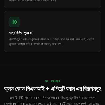
সমন্বয়কে তার প্রেক্ষাপটে ধারণ করতে পারে।
অন্তর্নির্মিত স্বচ্ছতা
প্রতিটি ইন্টিগ্রেশন সম্পূর্ণরূপে পাঠযোগ্য। কোনো কম্পাইল করা কোড নেই, কোনো
লুকানো অবস্থা নেই। আপনি যা দেখেন, তাই চলে।
কেন অ্যাপিয়েন্ট
ক্লড কোড সিএলআই + এপিয়েন্ট বনাম এর বিকল্পসমূহ
এআই ইন্টিগ্রেশন কোড লিখতে পারে। কিন্তু প্ল্যাটফর্ম ছাড়া কোড
রক্ষণাবেক্ষণ করা এক দুঃস্বপ্ন। এই সমন্বয়টি কেন গুরুত্বপূর্ণ, তা এখানে