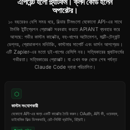
এপিয়েন্ট হলো প্ল্যাটফর্ম। ক্লদ কোড হলেন
অপারেটর।
১০ বছরেরও বেশি সময় ধরে, বিল্ডার টিমগুলো যেকোনো API-এর সাথে
টার্নকি ইন্টিগ্রেশন প্রোডাক্ট সরবরাহ করতে APIANT ব্যবহার করে
আসছে: গভীর কাস্টম কানেক্টর, বহু-ধাপের অটোমেশন, মাল্টি-টেন্যান্ট
ডেপ্লয়, প্রোডাকশন মনিটরিং, কাস্টমার সাপোর্ট এবং ভার্সন আপগ্রেড।
এটি Zapier-এর মতো দুই-ধাপের রেসিপি নয়। সত্যিকারের প্ল্যাটফর্মের
গভীরতা। সত্যিকারের প্রোডাক্ট। যা এখন শুরু থেকে শেষ পর্যন্ত
Claude Code দ্বারা পরিচালিত।
⬡
কাস্টম সংযোগকারী
যেকোনো API-এর জন্য একটি কানেক্টর তৈরি করুন। OAuth, API কী, ওয়েবহুক,
ডাইনামিক ফিল্ড ডিসকভারি, রেট-লিমিট থ্রটলিং, রিট্রাই।