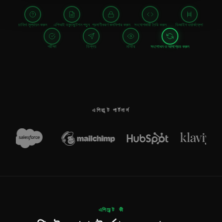
চাহিদা মূল্যায়ন করুন
এপিআই ডকুমেন্টেশন পড়ুন
প্রমাণীকরণ কনফিগার করুন
সংযোগকারী তৈরি করুন
ডিজাইন ওয়ার্কফ্লো
পরীক্ষা
ডিপ্লয়
মনিটর
সংশোধন ও আপগ্রেড করুন
এপিয়ান্ট পার্টনার্স
এপিয়েন্ট কী