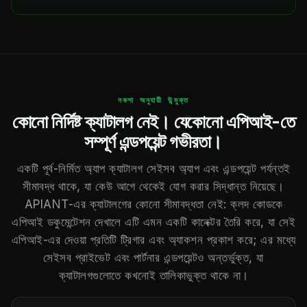
নকশা অনুযায়ী উন্মুক্ত
কোনো নির্দিষ্ট ক্যাটালগ নেই। যেকোনো এপিআই-তে
সম্পূর্ণ এন্ডপয়েন্ট গভীরতা।
একটি পূর্ব-নির্মিত অ্যাপ ক্যাটালগ সেইসব অ্যাপ এবং এন্ডপয়েন্ট পর্যন্তই
সীমাবদ্ধ থাকে, যা কেউ আগে থেকেই যোগ করার সিদ্ধান্ত নিয়েছে।
APIANT-এর ক্যাটালগের কোনো সীমাবদ্ধতা নেই: ক্লদ কোডকে
এপিআই ডকুমেন্টেশন দেখালে এটি এমন একটি কানেক্টর তৈরি করে, যা সেই
এপিআই-এর দেওয়া প্রতিটি ট্রিগার এবং অ্যাকশন প্রকাশ করে; এর মধ্যে
সেইসব প্রাইভেট এবং পার্টনার এন্ডপয়েন্টও অন্তর্ভুক্ত, যা
ক্যাটালগগুলোতে কখনোই তালিকাভুক্ত থাকে না।