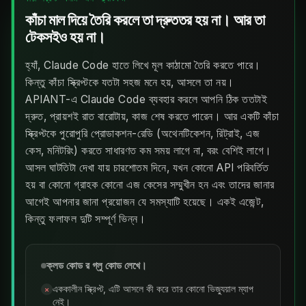
কাঁচা মাল দিয়ে তৈরি করলে তা দ্রুততর হয় না। আর তা
টেকসইও হয় না।
হ্যাঁ, Claude Code হাতে লিখে মূল কাঠামো তৈরি করতে পারে।
কিন্তু কাঁচা স্ক্রিপ্টকে যতটা সহজ মনে হয়, আসলে তা নয়।
APIANT-এ Claude Code ব্যবহার করলে আপনি ঠিক ততটাই
দ্রুত, প্রায়শই রাত বারোটায়, কাজ শেষ করতে পারেন। আর একটি কাঁচা
স্ক্রিপ্টকে পুরোপুরি প্রোডাকশন-রেডি (অথেনটিকেশন, রিট্রাই, এজ
কেস, মনিটরিং) করতে সাধারণত কম সময় লাগে না, বরং বেশিই লাগে।
আসল ঘাটতিটা দেখা যায় চারশোতম দিনে, যখন কোনো API পরিবর্তিত
হয় বা কোনো গ্রাহক কোনো এজ কেসের সম্মুখীন হন এবং তাদের জানার
আগেই আপনার জানা প্রয়োজন যে সমস্যাটি হয়েছে। একই এজেন্ট,
কিন্তু ফলাফল দুটি সম্পূর্ণ ভিন্ন।
ক্লড কোড র গ্লু কোড লেখে।
এককালীন স্ক্রিপ্ট, এটি আসলে কী করে তার কোনো ভিজ্যুয়াল ম্যাপ
✗
নেই।