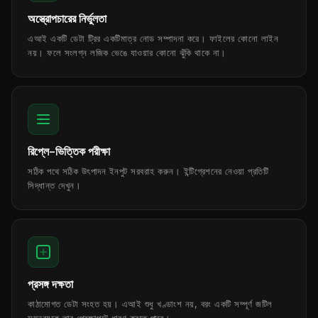
অস্ত্রোপচারের নির্ভুলতা
এআই একটি ডেটা ট্রির একটিমাত্র নোড সম্পাদনা করে। ফাইলের কোনো লাইন
নয়। ফলে সংলগ্ন লজিক ভেঙে যাওয়ার কোনো ঝুঁকি থাকে না।
রিপ্লে-ভিত্তিক পরীক্ষা
সঠিক পথে সঠিক উৎপাদন ইনপুট সরবরাহ করুন। ইন্টিগ্রেশনের নেওয়া প্রতিটি
সিদ্ধান্ত দেখুন।
প্রসঙ্গ দক্ষতা
কাঠামোগত ডেটা সংহত হয়। এআই শুধু খণ্ডাংশ নয়, বরং একটি সম্পূর্ণ জটিল