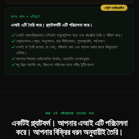
পেটেন্ট প্রক্রিয়াধীন
ক্লড কোড + এপিয়েন্ট
এআই এটি তৈরি করে। প্ল্যাটফর্মটি এটি পরিচালনা করে।
এআই স্বয়ংক্রিয়ভাবে এপিআই ডকুমেন্টেশন পড়ে এবং কানেক্টর তৈরি ও পরীক্ষা করে।
প্রোডাকশন-গ্রেড: অনুমোদন, হার সীমিতকরণ, পুনঃপ্রচেষ্টা, পর্যবেক্ষণ
এআই যা তৈরি করেছে তা দেখা, পরিবর্তন করা এবং স্থাপন করার জন্য ভিজ্যুয়াল
এডিটর।
আপনার নিজস্ব ডেডিকেটেড সার্ভার, হোয়াইট-লেবেলযুক্ত
শুধু ফিল্ড ম্যাপিং নয়, বিজনেস লজিকের সাথে গভীর ইন্টিগ্রেশন
কারা এই পরিকাঠামো ব্যবহার করে
একটিই প্ল্যাটফর্ম। আপনার এআই এটি পরিচালনা
করে। আপনার বিক্রির ধরন অনুযায়ীই তৈরি।