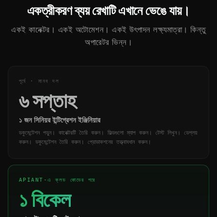
একত্রীকরণ ব্যয় রেখাটি এখানে ভেঙে যায়।
একই কানেক্টর। একই অটোমেশন। একই উৎপাদন লক্ষ্যমাত্রা। কিন্তু
অপারেটর ভিন্ন।
পূর্বে · মানব দল
৬ সপ্তাহ
১ জন সিনিয়র ইন্টিগ্রেশন ইঞ্জিনিয়ার
ডকুমেন্টেশন পড়ুন। কানেক্টরটি তৈরি করুন। ফিল্ডগুলো ম্যাপ করুন। টেস্ট লিখুন। ডেপ্লয়
করুন। ডকুমেন্টেশন তৈরি করুন। প্রোডাকশনের তত্ত্বাবধান করুন।
APIANT-এ ক্লড কোডের পরে
১ বিকেল