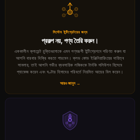
সিস্টেম ইন্টিগ্রেটরের জন্য
প্রকল্প নয়, পণ্য তৈরি করুন।
এককালীন ক্লায়েন্ট চুক্তিগুলোকে এমন পণ্যরূপী ইন্টিগ্রেশনে পরিণত করুন যা
আপনি বারবার বিক্রি করতে পারবেন। ক্লড কোড ইঞ্জিনিয়ারিংয়ের দায়িত্ব
সামলায়, তাই আপনি গভীর ব্যবসায়িক লজিককে টার্নকি সলিউশন হিসেবে
প্যাকেজ করেন এবং ঘণ্টার হিসাবের পরিবর্তে নিয়মিত আয়ের বিল করেন।
আরও জানুন →