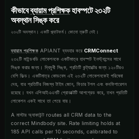
কীভাবে
ব্যায়াম প্রশিক্ষক
হাবস্পটে ২৩২টি
অবস্থান সিঙ্ক করে
২৩২টি অবস্থান। একটি প্ল্যাটফর্ম। কোনো ত্রুটি নেই।
ব্যায়াম প্রশিক্ষক
APIANT ব্যবহার করে
CRMConnect
২৩২টি মাইন্ডবডি লোকেশনকে একটিমাত্র হাবস্পট ইনস্ট্যান্সের সাথে
সিঙ্ক করার জন্য। দ্বিমুখী সিঙ্ক, প্রতিটি কন্ট্যাক্টের জন্য ১২০টিরও
বেশি ফিল্ড। একটিমাত্র কোডবেস এই ২৩২টি লোকেশনকেই পরিষেবা
দেয়, যার প্রতিটির নিজস্ব টাইম জোন, ফিচার টগল এবং কনফিগারেশন
রয়েছে। যখন এপিআইএএনটি প্রোডাক্টটি আপগ্রেড করে, তখন প্রতিটি
লোকেশন একই সাথে তা পেয়ে যায়।
A মাস্টার অ্যাকাউন্ট routes all CRM data to the
correct Mindbody site. Rate limiting holds at
185 API calls per 10 seconds, calibrated to