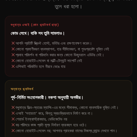
তুলে ধরা হলো।
শুধুমাত্র এআই (কোন প্ল্যাটফর্ম ছাড়া)
কোড লেখে। বাকি সব তুমি সামলাও।
আপনি প্রতিটি স্ক্রিপ্ট হোস্ট, মনিটর এবং রক্ষণাবেক্ষণ করেন।
কোনো প্রমাণীকরণ ব্যবস্থাপনা, হার সীমিতকরণ, বা পুনঃপ্রচেষ্টা যুক্তি নেই
প্রবাহ পরিদর্শন বা পরিবর্তন করার জন্য কোনো ভিজ্যুয়াল এডিটর নেই।
কোনো হোয়াইট-লেবেল বা মাল্টি-টেন্যান্ট সাপোর্ট নেই
এপিআই পরিবর্তিত হলে নীরবে ভেঙে যায়
অন্যান্য প্ল্যাটফর্ম
পূর্ব-নির্মিত সংযোগকারী। নকশা অনুযায়ী অগভীর।
শুধুমাত্র ফিল্ড-স্তরের ম্যাপিং-এর মধ্যে সীমাবদ্ধ, কোনো ব্যবসায়িক যুক্তি নেই।
এআই 'সহায়তা' করে, কিন্তু স্বয়ংক্রিয়ভাবে নির্মাণ করে না।
শেয়ার্ড ইনফ্রাস্ট্রাকচার, ডেডিকেটেড নয়
বড় পরিসরে কাজ প্রতি মূল্য নির্ধারণ ব্যয়বহুল হয়ে ওঠে।
কোনো হোয়াইট-লেবেল নয়; আপনার গ্রাহকরা তাদের নিজস্ব ব্র্যান্ড দেখতে পান।