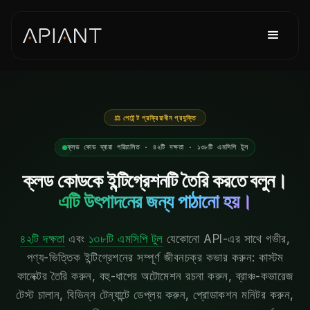
⚖ পেটেন্ট প্রক্রিয়াধীন প্রযুক্তি
ক্লড কোড দ্বারা পরিচালিত · ৪২টি দক্ষতা · ১৩৮টি এমসিপি টুল
ক্লড কোডকে ইন্টিগ্রেশনটি তৈরি করতে বলুন।
এটি উৎপাদনের জন্য পাঠানো হয়।
৪২টি দক্ষতা
এবং
১৩৮টি এমসিপি টুল
যেকোনো API-এর সাথে গভীর,
পণ্য-ভিত্তিক ইন্টিগ্রেশনের সম্পূর্ণ জীবনচক্র কভার করুন: কাস্টম
কানেক্টর তৈরি করুন, বহু-ধাপের অটোমেশন রচনা করুন, ব্রাঞ্চ-কভারেজ
টেস্ট চালান, বিভিন্ন টেন্যান্টে ডেপ্লয় করুন, প্রোডাকশন মনিটর করুন,