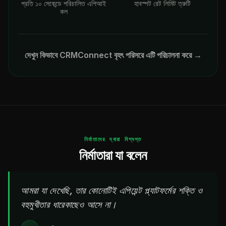
প্রতি ১০ সেকেন্ডে পরিচালিত এপিআই
হাবস্পট রেট লিমিট ত্রুটি
কল
দেখুন কিভাবে CRMConnect বৃহৎ পরিসরে এটি পরিচালনা করে →
নির্মাতাদের দ্বারা বিশ্বস্ত
নির্মাতারা যা বলেন
আমরা যা দেখেছি, তার কোনোটিই এপিয়েন্ট প্ল্যাটফর্মের শক্তি ও
বহুমুখীতার ধারেকাছেও আসে না।