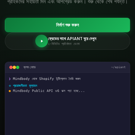
গ্রাহকদের সহায়তা দিন এবং আপগ্রেড করুন। শুরু থেকে শেষ পর্যন্ত।
নির্মাণ শুরু করুন
ফ্রেডের সাথে APIANT ঘুরে দেখুন
২-মিনিটের প্রতিষ্ঠাতা ডেমো
ক্লদ কোড
~/apiant
❯
Mindbody থেকে Shopify ইন্টিগ্রেশন তৈরি করুন
⟡ প্রয়োজনীয়তা মূল্যায়ন
●
Mindbody Public API v6 ডক্স পড়া হচ্ছে...
14টি রিসোর্স গ্রুপ, 87টি এন্ডপয়েন্ট পাওয়া গেছে
●
Shopify Admin API 2024-01 ডক্স পড়া হচ্ছে...
22টি রিসোর্স গ্রুপ, 140+ এন্ডপয়েন্ট পাওয়া গেছে
রেট সীমা: মাইন্ডবডি ১০০/মিনিট, শপিফাই ৪০/সেকেন্ড
✓
পরিসর: ক্লায়েন্ট, সদস্যপদ, ভিজিট, পণ্য, অর্ডার
⟡ প্রমাণীকরণ কনফিগার করা
✓
মাইন্ডবডি: এপিআই কী + ওঅথ ২.০ স্টাফ টোকেন