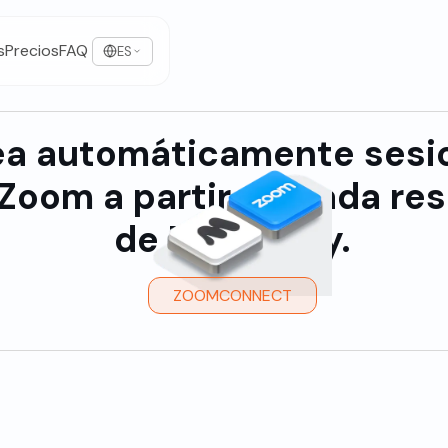
s
Precios
FAQ
ES
ea automáticamente sesi
Zoom a partir de cada re
de Mindbody.
ZOOMCONNECT