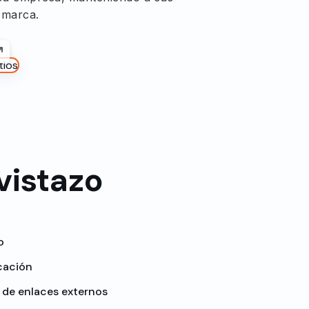
 marca.
vistazo
o
cación
 de enlaces externos