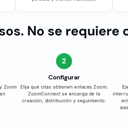
sos. No se requiere 
2
Configurar
 y Zoom
Elija qué citas obtienen enlaces Zoom.
Ej
tan
ZoomConnect se encarga de la
interr
creación, distribución y seguimiento.
en
asi