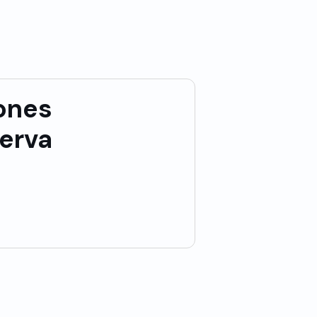
ones
serva