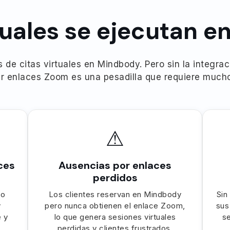
rtuales se ejecutan 
s de citas virtuales en Mindbody. Pero sin la integra
r enlaces Zoom es una pesadilla que requiere much
⚠
ces
Ausencias por enlaces
perdidos
do
Los clientes reservan en Mindbody
Sin
y
pero nunca obtienen el enlace Zoom,
sus
 y
lo que genera sesiones virtuales
se
perdidas y clientes frustrados.