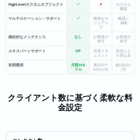
HighLevelカスタムオブジェクト
✓
✗
カスタム
構築
マルチロケーション・サポート
✓
複雑なセ
構築に
ットアッ
$$$
プ
継続的なメンテナンス
なし
お客様が
お客様が
保守
保守
エキスパートサポート
VIP
汎用ドキ
状況によ
ュメント
り異なる
初期費用
月額148
$200〜
$2,000+
ドル
500+/月
/月
クライアント数に基づく柔軟な料
金設定