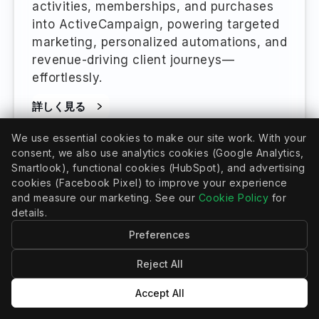
activities, memberships, and purchases
into ActiveCampaign, powering targeted
marketing, personalized automations, and
revenue-driving client journeys—
effortlessly.
詳しく見る
We use essential cookies to make our site work. With your
consent, we also use analytics cookies (Google Analytics,
Smartlook), functional cookies (HubSpot), and advertising
cookies (Facebook Pixel) to improve your experience
and measure our marketing. See our
Cookie Policy
for
details.
Preferences
CRMCONNECT（シーアールエムコネク
ト
Reject All
MindbodyとKeap
Accept All