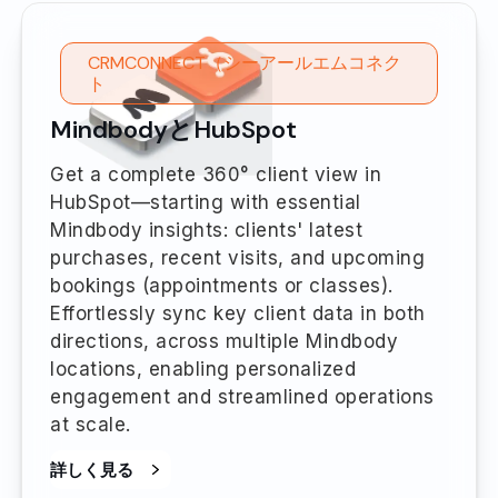
CRMCONNECT（シーアールエムコネク
ト
MindbodyとHubSpot
Get a complete 360° client view in
HubSpot—starting with essential
Mindbody insights: clients' latest
purchases, recent visits, and upcoming
bookings (appointments or classes).
Effortlessly sync key client data in both
directions, across multiple Mindbody
locations, enabling personalized
engagement and streamlined operations
at scale.
詳しく見る