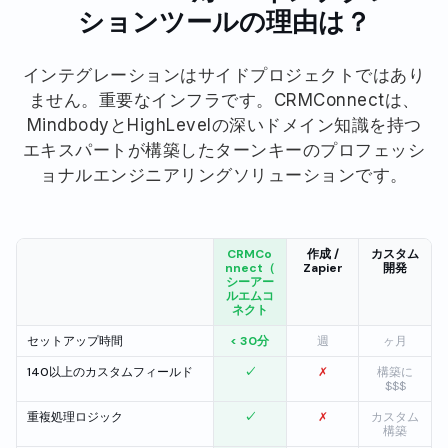
ションツールの理由は？
インテグレーションはサイドプロジェクトではあり
ません。重要なインフラです。CRMConnectは、
MindbodyとHighLevelの深いドメイン知識を持つ
エキスパートが構築したターンキーのプロフェッシ
ョナルエンジニアリングソリューションです。
CRMCo
作成 /
カスタム
nnect（
Zapier
開発
シーアー
ルエムコ
ネクト
セットアップ時間
< 30分
週
ヶ月
140以上のカスタムフィールド
✓
✗
構築に
$$$
重複処理ロジック
✓
✗
カスタム
構築