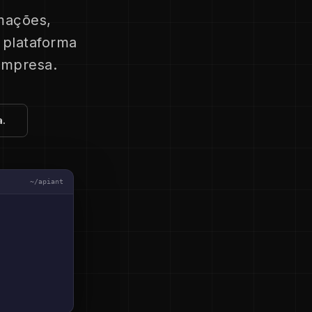
mações,
 plataforma
empresa.
.
~/apiant