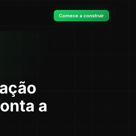
Comece a construir
ração
onta a