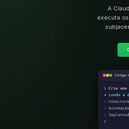
A Clau
executa os
subjace
Código 
❯
Crie uma
⟡ Lendo a 
✓
Conectore
✓
Automação
✓
Implantad
❯