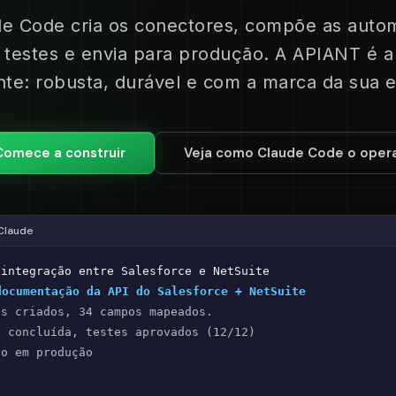
de Code cria os conectores, compõe as auto
 testes e envia para produção. A APIANT é a
nte: robusta, durável e com a marca da sua 
Comece a construir
Veja como Claude Code o opera
Claude
 integração entre Salesforce e NetSuite
documentação da API do Salesforce + NetSuite
s criados, 34 campos mapeados.
 concluída, testes aprovados (12/12)
o em produção