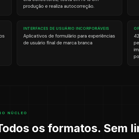
produção e realiza autocorreção.
INTERFACES DE USUÁRIO INCORPORÁVEIS
OP
nos
Aplicativos de formulário para experiências
42
de usuário final de marca branca
pe
im
po
NO NÚCLEO
odos os formatos. Sem li