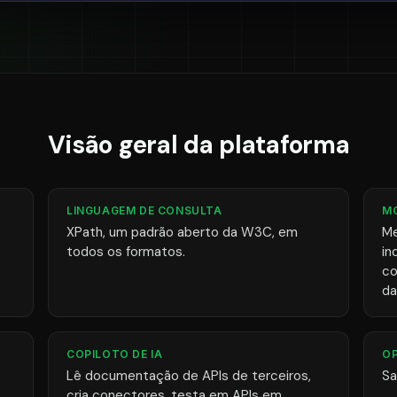
Visão geral da plataforma
LINGUAGEM DE CONSULTA
M
XPath, um padrão aberto da W3C, em
Me
todos os formatos.
in
co
da
COPILOTO DE IA
O
Lê documentação de APIs de terceiros,
Sa
cria conectores, testa em APIs em