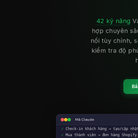
42 kỹ năng
V
hợp chuyên sâu
nối tùy chỉnh, 
kiểm tra độ phủ
Bắ
Mã Claude
❯
Xây dựng tích hợp Mindbody sang S