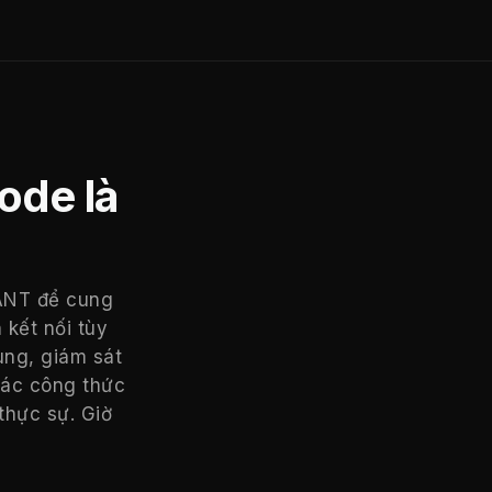
ode là
IANT để cung
 kết nối tùy
ùng, giám sát
các công thức
thực sự. Giờ