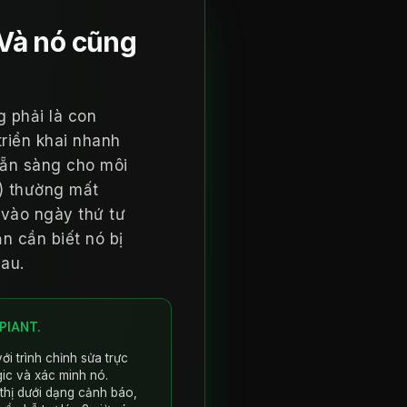
 Và nó cũng
 phải là con
riển khai nhanh
sẵn sàng cho môi
t) thường mất
 vào ngày thứ tư
n cần biết nó bị
hau.
PIANT.
ới trình chỉnh sửa trực
ic và xác minh nó.
 thị dưới dạng cảnh báo,