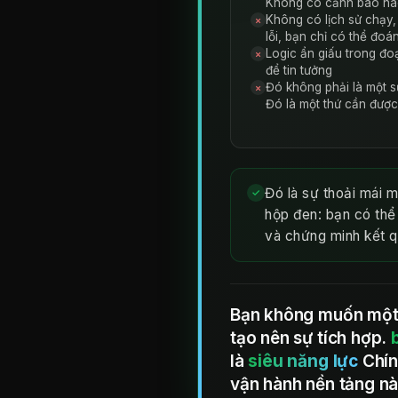
Không có cảnh báo nà
Không có lịch sử chạy,
✗
lỗi, bạn chỉ có thể đoá
Logic ẩn giấu trong đ
✗
để tin tưởng
Đó không phải là một s
✗
Đó là một thứ cần đượ
Đó là sự thoải mái 
✓
hộp đen: bạn có thể 
và chứng minh kết q
Bạn không muốn một 
tạo nên sự tích hợp.
là
siêu năng lực
Chín
vận hành nền tảng nà