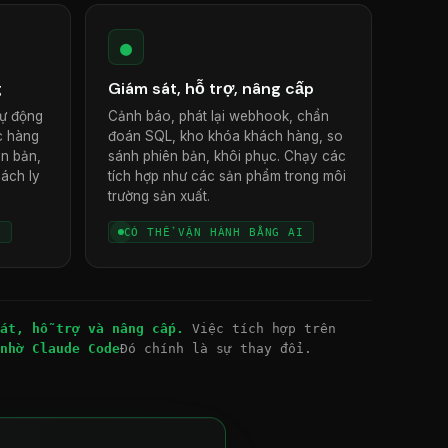
●
g
Giám sát, hỗ trợ, nâng cấp
tự động
Cảnh báo, phát lại webhook, chẩn
c hàng
đoán SQL, kho khóa khách hàng, so
ên bản,
sánh phiên bản, khôi phục. Chạy các
cách ly
tích hợp như các sản phẩm trong môi
trường sản xuất.
I
CÓ THỂ VẬN HÀNH BẰNG AI
át, hỗ trợ và nâng cấp.
Việc tích hợp trên
nhờ Claude Code
Đó chính là sự thay đổi.