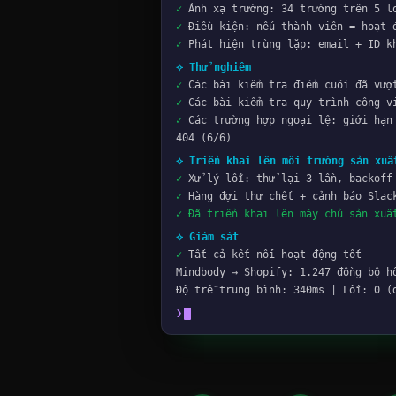
⟡ Đánh giá các yêu cầu
●
Đang đọc tài liệu Mindbody Public