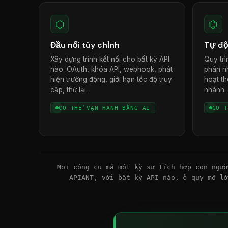
⬡
⌬
Đầu nối tùy chỉnh
Tự độ
Xây dựng trình kết nối cho bất kỳ API
Quy trì
nào. OAuth, khóa API, webhook, phát
phân nh
hiện trường động, giới hạn tốc độ truy
hoạt th
cập, thử lại.
nhánh.
CÓ THỂ VẬN HÀNH BẰNG AI
CÓ T
Mọi công cụ mà một kỹ sư tích hợp con ngư
APIANT, với bất kỳ API nào, ở quy mô l