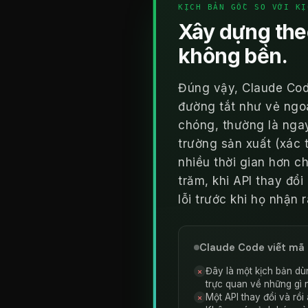
KỊCH BẢN GỐC SO VỚI KỊ
Xây dựng the
không bền.
Đúng vậy, Claude Code
đường tắt như vẻ ngoà
chóng, thường là ngay
trường sản xuất (xác t
nhiều thời gian hơn c
trăm, khi API thay đổ
lỗi trước khi họ nhận
Claude Code viết mã 
Đây là một kịch bản dù
✗
trực quan về những gì 
Một API thay đổi và rồ
✗