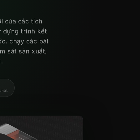
i của các tích
 dựng trình kết
ớc, chạy các bài
ám sát sản xuất,
.
phút