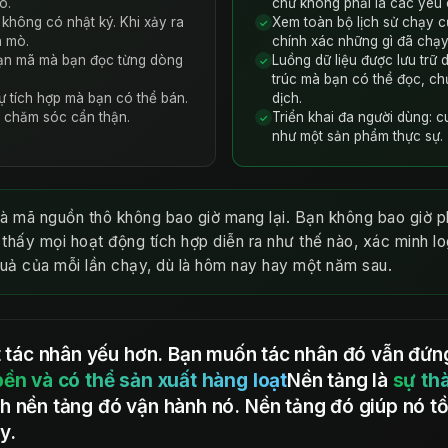
o.
chứ không phải là các yêu c
 không có nhật ký. Khi xảy ra
Xem toàn bộ lịch sử chạy củ
✓
n mò.
chính xác những gì đã chạy
oạn mã mà bạn đọc từng dòng
Luồng dữ liệu được lưu trữ 
✓
trúc mà bạn có thể đọc, ch
ự tích hợp mà bạn có thể bán.
dịch.
c chăm sóc cẩn thận.
Triển khai đa người dùng: c
✓
như một sản phẩm thực sự.
mà mã nguồn thô không bao giờ mang lại. Bạn không bao giờ p
thấy mọi hoạt động tích hợp diễn ra như thế nào, xác minh lo
uả của mỗi lần chạy, dù là hôm nay hay một năm sau.
tác nhân yếu hơn. Bạn muốn tác nhân đó vẫn đứng
bền và có thể sản xuất hàng loạt
Nền tảng là
sự th
h nền tảng đó vận hành nó. Nền tảng đó giúp nó tồ
y.