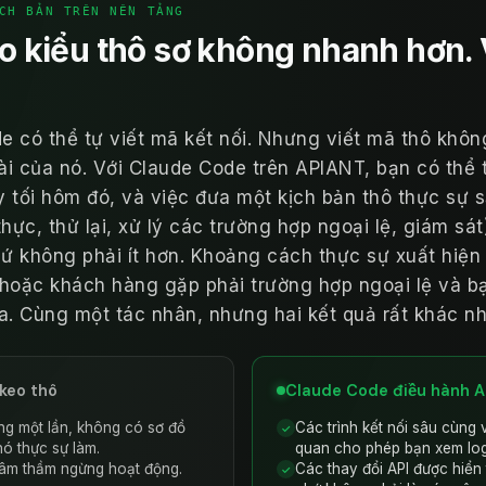
CH BẢN TRÊN NỀN TẢNG
o kiểu thô sơ không nhanh hơn.
 có thể tự viết mã kết nối. Nhưng viết mã thô không
i của nó. Với Claude Code trên APIANT, bạn có thể t
 tối hôm đó, và việc đưa một kịch bản thô thực sự 
hực, thử lại, xử lý các trường hợp ngoại lệ, giám sá
hứ không phải ít hơn. Khoảng cách thực sự xuất hiện
i hoặc khách hàng gặp phải trường hợp ngoại lệ và bạ
 ra. Cùng một tác nhân, nhưng hai kết quả rất khác n
keo thô
Claude Code điều hành A
ng một lần, không có sơ đồ
Các trình kết nối sâu cùng v
✓
nó thực sự làm.
quan cho phép bạn xem log
i âm thầm ngừng hoạt động.
Các thay đổi API được hiển
✓