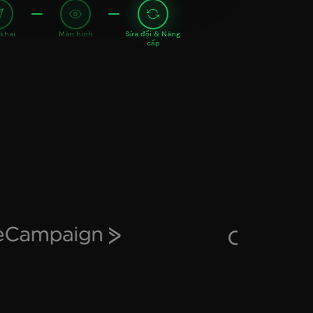
 khai
Màn hình
Sửa đổi & Nâng
cấp