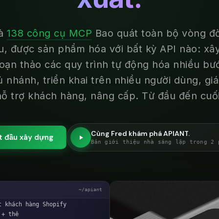
à
138 công cụ MCP
Bao quát toàn bộ vòng đờ
, được sản phẩm hóa với bất kỳ API nào: xây
soạn thảo các quy trình tự động hóa nhiều bư
 nhánh, triển khai trên nhiều người dùng, gi
hỗ trợ khách hàng, nâng cấp. Từ đầu đến cuối
Cùng Fred khám phá APIANT.
t đầu xây dựng
Bản giới thiệu nhà sáng lập trong 2 
~/apiant
hopify