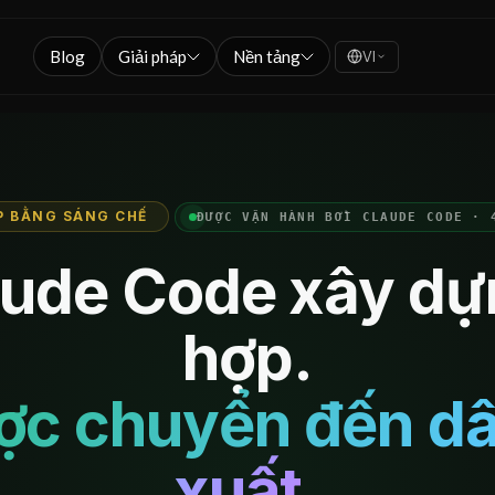
Blog
Giải pháp
Nền tảng
VI
P BẰNG SÁNG CHẾ
ĐƯỢC VẬN HÀNH BỞI CLAUDE CODE · 
ude Code xây dự
hợp.
ợc chuyển đến dâ
xuất.