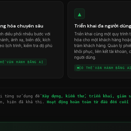
▲
ng hóa chuyên sâu
Triển khai đa người dùn
nh điều phối nhiều bước với
Triển khai cùng một quy trình 
ánh, ánh xạ, biến đổi, kích
hóa cho một khách hàng hoặ
eo lịch trình, kiểm tra độ phủ
trăm khách hàng. Quản lý phi
khôi phục, liên kết tài khoản, 
người dùng.
HỂ VẬN HÀNH BẰNG AI
CÓ THỂ VẬN HÀNH BẰNG A
ời từng sử dụng để
Xây dựng, kiểm thử, triển khai, giám s
ớn, hiện đã khả thi.
Hoạt động hoàn toàn từ đầu đến cuối 