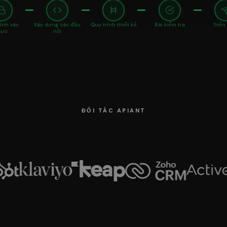
ình xác
Xây dựng các đầu
Quy trình thiết kế
Bài kiểm tra
Triển
hực
nối
ĐỐI TÁC APIANT