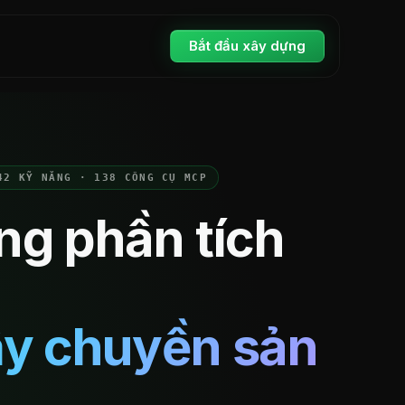
Bắt đầu xây dựng
42 KỸ NĂNG · 138 CÔNG CỤ MCP
ng phần tích
y chuyền sản