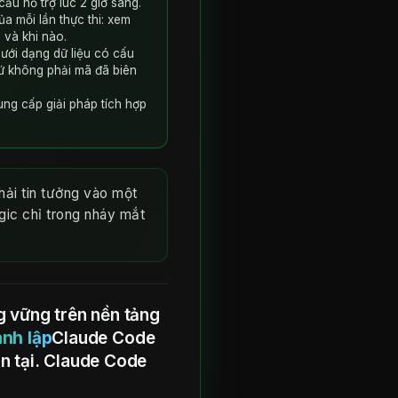
ầu hỗ trợ lúc 2 giờ sáng.
a mỗi lần thực thi: xem
 và khi nào.
dưới dạng dữ liệu có cấu
ứ không phải mã đã biên
ung cấp giải pháp tích hợp
hải tin tưởng vào một
gic chỉ trong nháy mắt
 vững trên nền tảng
ành lập
Claude Code
n tại. Claude Code