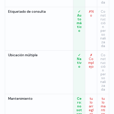
da
Etiquetado de consulta
✓
✗N
Co
Au
o
nst
to
ruc
má
ció
tic
n
o
per
so
nali
za
da
Ubicación múltiple
✓
✗
Co
Na
Co
nst
tiv
mpl
ruc
o
ejo
ció
n
per
so
nali
za
da
Mantenimiento
Ce
tu
tu
ro:
lo
lo
no
arr
ma
sot
egl
nti
ros
as
en