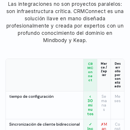
Las integraciones no son proyectos paralelos:
son infraestructura crítica. CRMConnect es una
solución llave en mano diseñada
profesionalmente y creada por expertos con un
profundo conocimiento del dominio en
Mindbody y Keap.
CR
Mar
Des
ca /
arr
MC
Zap
ollo
on
ier
per
ne
son
ct
aliz
ado
tiempo de configuración
<
Se
Me
30
ma
ses
mi
na
nu
s
tos
Sincronización de cliente bidireccional
✓
✗M
Co
Inc
an
nst