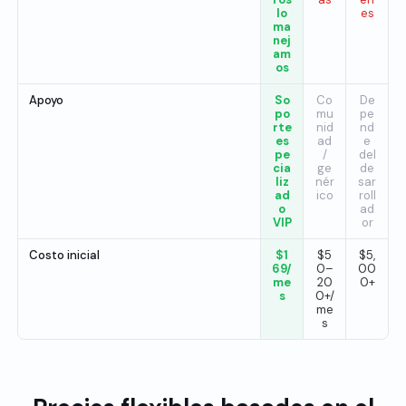
lo
es
ma
nej
am
os
Apoyo
So
Co
De
po
mu
pe
rte
nid
nd
es
ad
e
pe
/
del
cia
ge
de
liz
nér
sar
ad
ico
roll
o
ad
VIP
or
Costo inicial
$1
$5
$5,
69/
0–
00
me
20
0+
s
0+/
me
s