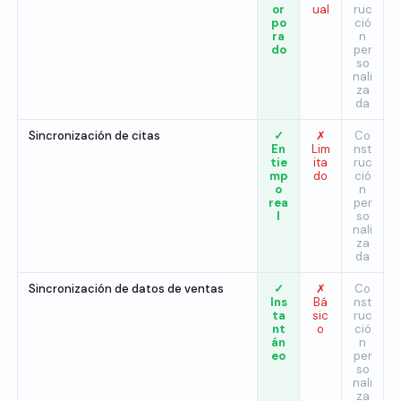
or
ual
ruc
po
ció
ra
n
do
per
so
nali
za
da
Sincronización de citas
✓
✗
Co
En
Lim
nst
tie
ita
ruc
mp
do
ció
o
n
rea
per
l
so
nali
za
da
Sincronización de datos de ventas
✓
✗
Co
Ins
Bá
nst
ta
sic
ruc
nt
o
ció
án
n
eo
per
so
nali
za