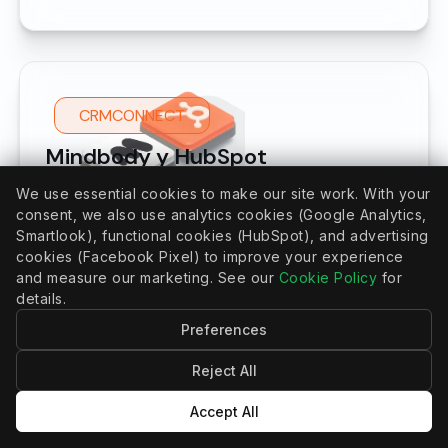
CRMCONNECT
Mindbody y HubSpot
We use essential cookies to make our site work. With your
Get a complete 360° client view in
consent, we also use analytics cookies (Google Analytics,
HubSpot—starting with essential
Smartlook), functional cookies (HubSpot), and advertising
Mindbody insights: clients' latest
cookies (Facebook Pixel) to improve your experience
purchases, recent visits, and upcoming
and measure our marketing. See our
Cookie Policy
for
bookings (appointments or classes).
details.
Effortlessly sync key client data in both
Preferences
directions, across multiple Mindbody
locations, enabling personalized
Reject All
engagement and streamlined operations
Accept All
at scale.