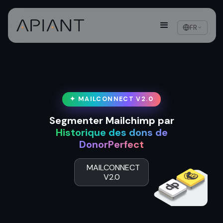
FR
✦ MAILCONNECT V2.0
Segmenter Mailchimp par
Historique des dons de
DonorPerfect
MAILCONNECT
V2.0