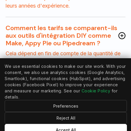
leurs années d'expérience.
Comment les tarifs se comparent-ils
aux outils d'intégration DIY comme
Make, Appy Pie ou Pipedream ?
Cela dépend en fin de compte de la quantité de
données que vous souhaitez synchroniser entre
We use essential cookies to make our site work. With your
vos applications. Ces coûts augmentent
consent, we also use analytics cookies (Google Analytics,
rapidement, surtout si votre intégration nécessite
Smartlook), functional cookies (HubSpot), and advertising
une logique sophistiquée, des transformations de
cookies (Facebook Pixel) to improve your experience
and measure our marketing. See our
Cookie Policy
for
données (comme des dates ou des devises), une
details.
mise en cache et des flux de travail complexes.
Preferences
Cependant, nos applications API sont dotées de
Reject All
fonctionnalités et d'intégrations avancées qui ne
Accept All