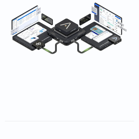
दुनिया भर के Nonprofits द्वारा भरोसेमंद