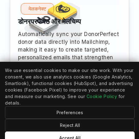
मेलकनेक्ट
डोनरपरफेक्ट और मेलचिम्प
Automatically sync your DonorPerfect
donor data directly into Mailchimp,
making it easy to create targeted,
personalized emails that strengthen
donor relationships and drive better
We use essential cookies to make our site work. With your
fundraising outcomes—no manual
consent, we also use analytics cookies (Google Analytics,
effort required.
Smartlook), functional cookies (HubSpot), and advertising
cookies (Facebook Pixel) to improve your experience
और जानें
and measure our marketing. See our
Cookie Policy
for
details.
Preferences
Reject All
Accept All