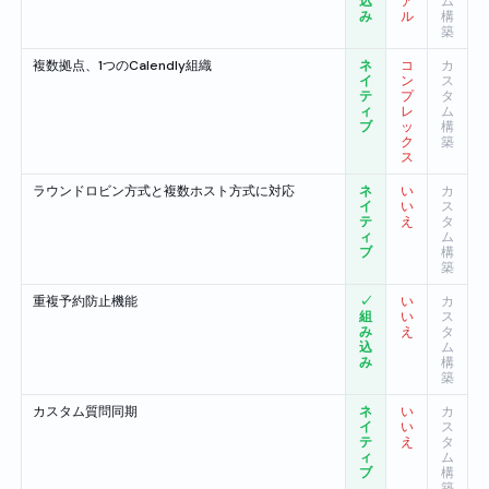
込
ア
ム
み
ル
構
築
複数拠点、1つのCalendly組織
ネ
コ
カ
イ
ン
ス
テ
プ
タ
ィ
レ
ム
ブ
ッ
構
ク
築
ス
ラウンドロビン方式と複数ホスト方式に対応
ネ
い
カ
イ
い
ス
テ
え
タ
ィ
ム
ブ
構
築
重複予約防止機能
✓
い
カ
組
い
ス
み
え
タ
込
ム
み
構
築
カスタム質問同期
ネ
い
カ
イ
い
ス
テ
え
タ
ィ
ム
ブ
構
築