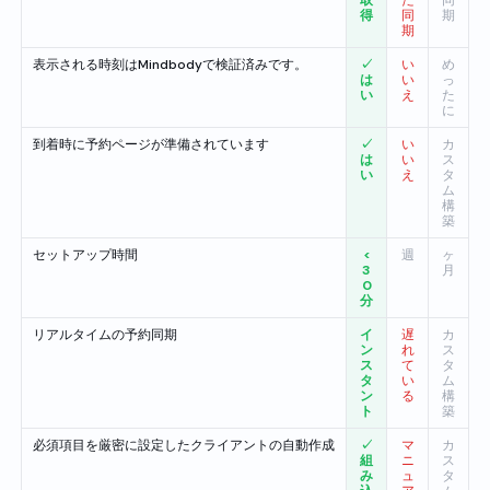
得
同
期
期
表示される時刻はMindbodyで検証済みです。
✓
い
め
は
い
っ
い
え
た
に
到着時に予約ページが準備されています
✓
い
カ
は
い
ス
い
え
タ
ム
構
築
セットアップ時間
<
週
ヶ
3
月
0
分
リアルタイムの予約同期
イ
遅
カ
ン
れ
ス
ス
て
タ
タ
い
ム
ン
る
構
ト
築
必須項目を厳密に設定したクライアントの自動作成
✓
マ
カ
組
ニ
ス
み
ュ
タ