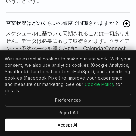
いうことです。
空室状況はどのくらいの頻度で同期されますか？
スケジュールに基づいて同期されることは一切ありま
せん。データは必要に応じて取得されます。クライア
ントが予約ページを開くたびに、CalendarConnect
はMindbodyから最新の情報を読み込み、Calendlyを
We use essential cookies to make our site work. With your
更新してから時間を表示します。間隔がないため、空
consent, we also use analytics cookies (Google Analytics,
き状況が変動する余地はありません。
Smartlook), functional cookies (HubSpot), and advertising
cookies (Facebook Pixel) to improve your experience
and measure our marketing. See our
Cookie Policy
for
details.
予約情報はどれくらい早くMindbodyに届きます
か？
Preferences
即座に。Calendlyは予約が行われた瞬間に
Reject All
CalendarConnectに通知し、Mindbodyの予約がすぐ
に作成されます。
Accept All