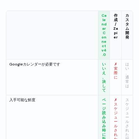
Ca
作
カ
le
成
ス
nd
/
タ
ar
Za
ム
C
pi
開
on
er
発
ne
ct
v4
.0
Googleカレンダーが必要です
い
✗
は
い
実
い
え
際
、
、
に
通
決
常
し
は
て
入手可能な鮮度
ペ
✗
ス
ー
ス
ケ
ジ
ケ
ジ
読
ジ
ュ
み
ュ
ー
込
ー
ル
み
ル
さ
時
さ
れ
に
れ
た
取
た
同