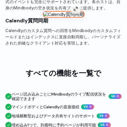
式のイベントも完全にサポートされています。各ホストは、自
身のMindbodyの空き状況を共有プールに提供します。
Calendly質問同期
Calendlyのカスタム質問への回答をMindbodyのカスタムフィ
ールドまたはインデックスに直接自動同期し、パーソナライズ
された的確なクライアント対応を実現します。
すべての機能を一覧で
ページ読み込みごとにMindbodyのライブ配信状況を
V4.0
確認できます
マインドボディとCalendlyの直接接続
V4.0
地域横断型およびデータ共有サイトのサポート
V4.0
埋め込み1つで、到着時に予約ページが利用可能
V4.0