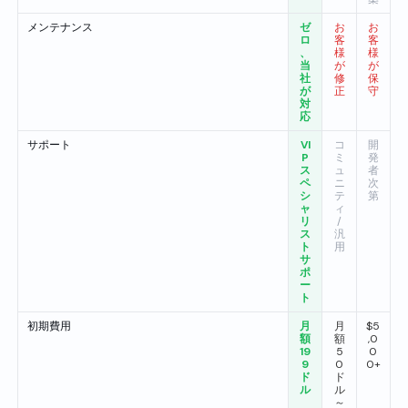
メンテナンス
ゼ
お
お
ロ
客
客
、
様
様
当
が
が
社
修
保
が
正
守
対
応
サポート
VI
コ
開
P
ミ
発
ス
ュ
者
ペ
ニ
次
シ
テ
第
ャ
ィ
リ
/
ス
汎
ト
用
サ
ポ
ー
ト
初期費用
月
月
$5
額
額
,0
19
5
0
9
0
0+
ド
ド
ル
ル
～