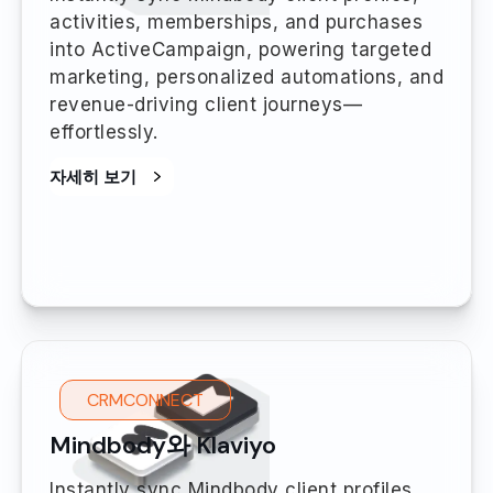
activities, memberships, and purchases
into ActiveCampaign, powering targeted
marketing, personalized automations, and
revenue-driving client journeys—
effortlessly.
자세히 보기
CRMCONNECT
Mindbody와 Klaviyo
Instantly sync Mindbody client profiles,