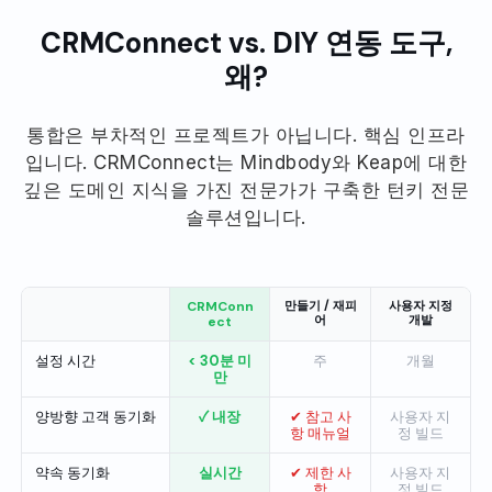
CRMConnect vs. DIY 연동 도구,
왜?
통합은 부차적인 프로젝트가 아닙니다. 핵심 인프라
입니다. CRMConnect는 Mindbody와 Keap에 대한
깊은 도메인 지식을 가진 전문가가 구축한 턴키 전문
솔루션입니다.
CRMConn
만들기 / 재피
사용자 지정
어
개발
ect
설정 시간
< 30분 미
주
개월
만
양방향 고객 동기화
✓ 내장
✔ 참고 사
사용자 지
항 매뉴얼
정 빌드
약속 동기화
실시간
✔ 제한 사
사용자 지
항
정 빌드