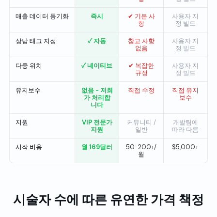
매출 데이터 동기화
즉시
✔ 기본 사
사용자 지
항
정 빌드
상담 태그 지정
✓ 자동
참고 사항
사용자 지
없음
정 빌드
다중 위치
✓ 네이티브
✔ 복잡한
사용자 지
규정
정 빌드
유지보수
없음 - 저희
직접 수정
직접 유지
가 처리합
보수
니다
지원
VIP 전문가
커뮤니티 /
개발팀에
지원
일반
따라 다름
시작 비용
월 169달러
50-200+/
$5,000+
월
시술자 수에 따른 유연한 가격 책정