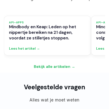
API-APPS
API-AP
Mindbody en Keap: Leden op het
Mindb
nippertje bereiken na 21 dagen,
consul
voordat ze stilletjes stoppen.
volge
Lees het artikel →
Lees he
Bekijk alle artikelen →
Veelgestelde vragen
Alles wat je moet weten