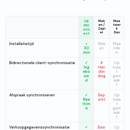
CR
Mak
Maa
en /
twer
MC
Zapi
k
onn
er
Dev
ect
Installatietijd
<
Wek
Maa
30
en
nde
min
n
Bidirectionele client-synchronisatie
✓
✗
Op
Ing
Han
maa
ebo
dlei
t
uw
ding
gem
d
aak
t
Afspraak synchroniseren
✓
Bep
Op
Rea
erkt
maa
ltim
t
e
gem
aak
t
Verkoopgegevenssynchronisatie
✓
Basi
Op