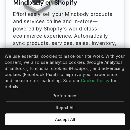
Mindbody en Shopify
Effortlessly sell your Mindbody products
and services online and in-store—
powered by Shopify's world-class
ecommerce experience. Automatically
sync products, services, sales, inventory,
and client data across both platforms and
We use essential cookies to make our site work. With your
multiple locations. Streamline operations,
consent, we also use analytics cookies (Google Analytics,
simplify payments, and elevate your
Smartlook), functional cookies (HubSpot), and advertising
sales globally.
cookies (Facebook Pixel) to improve your experience
and measure our marketing. See our
Cookie Policy
for
Meer informatie
details.
Preferences
Reject All
Accept All