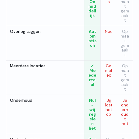
On
s
maa
mid
t
dell
gem
ijk
aak
t
Overleg taggen
Aut
Nee
Op
om
maa
atis
t
ch
gem
aak
t
Meerdere locaties
✓
Co
Op
Mo
mpl
maa
ede
ex
t
rta
gem
al
aak
t
Onderhoud
Nul
Jij
Je
-
lost
ond
wij
het
erh
reg
op
oud
ele
t
n
het
het