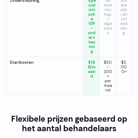
Ondersteuning
Spe
Ge
Afh
cial
mee
ank
isti
nsc
elijk
sch
hap
van
e
/
ont
VIP
alge
wikk
-
mee
elin
ond
n
g
ers
teu
nin
g
Startkosten
$16
$50
$5,
9/m
–
00
aan
200
0+
d
+
per
maa
nd
Flexibele prijzen gebaseerd op
het aantal behandelaars