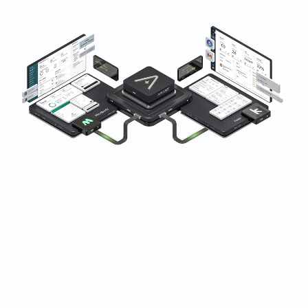
Vertrouwd door fitness-, wellness- en
schoonheidsbedrijven wereldwijd