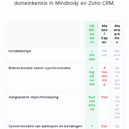
domeinkennis in Mindbody en Zoho CRM.
CR
Ma
Ma
MC
ken
atw
on
/
erk
ne
Zap
De
ct
ier
v
Installatietijd
<
We
Ma
30
ken
and
min
en
Bidirectionele client-synchronisatie
✓
✗
Op
Ing
Han
ma
eb
dlei
at
ou
din
ge
wd
g
ma
akt
Aangepaste objecttoewijzing
Aut
Nee
Op
om
ma
atis
at
ch
ge
ma
akt
Synchronisatie van aankopen en betalingen
✓
Bas
Op