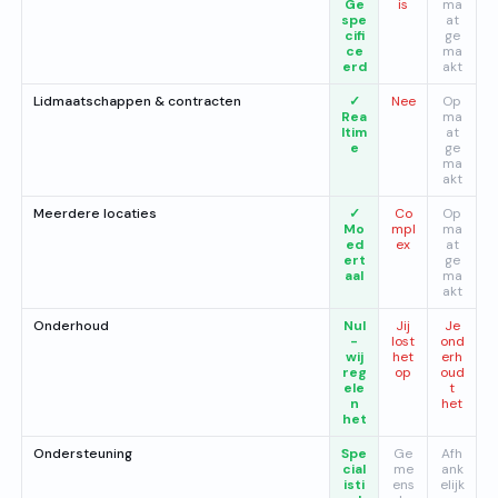
Ge
is
ma
spe
at
cifi
ge
ce
ma
erd
akt
Lidmaatschappen & contracten
✓
Nee
Op
Rea
ma
ltim
at
e
ge
ma
akt
Meerdere locaties
✓
Co
Op
Mo
mpl
ma
ed
ex
at
ert
ge
aal
ma
akt
Onderhoud
Nul
Jij
Je
-
lost
ond
wij
het
erh
reg
op
oud
ele
t
n
het
het
Ondersteuning
Spe
Ge
Afh
cial
me
ank
isti
ens
elijk