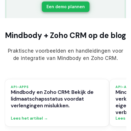
Een demo plannen
Mindbody + Zoho CRM op de blog
Praktische voorbeelden en handleidingen voor
de integratie van Mindbody en Zoho CRM.
API-APPS
API-AP
Mindbody en Zoho CRM: Bekijk de
Mindb
lidmaatschapsstatus voordat
verko
verlengingen mislukken.
eigen
verbe
Lees het artikel →
Lees he