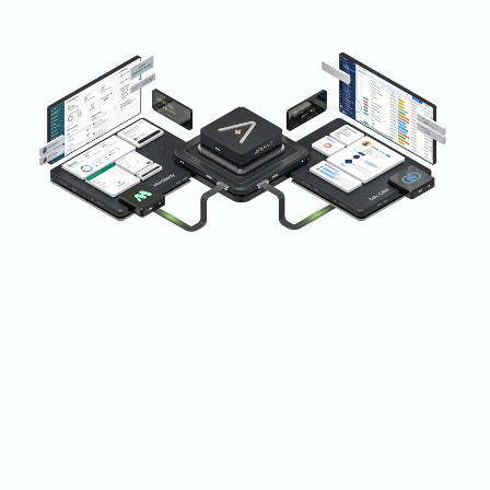
Vertrouwd door fitness-, wellness- en
schoonheidsbedrijven wereldwijd