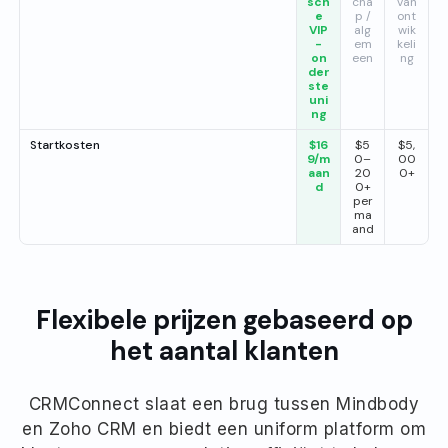
sch
cha
van
e
p /
ont
VIP
alg
wik
-
em
keli
on
een
ng
der
ste
uni
ng
Startkosten
$16
$5
$5,
9/m
0–
00
aan
20
0+
d
0+
per
ma
and
Flexibele prijzen gebaseerd op
het aantal klanten
CRMConnect slaat een brug tussen Mindbody
en Zoho CRM en biedt een uniform platform om