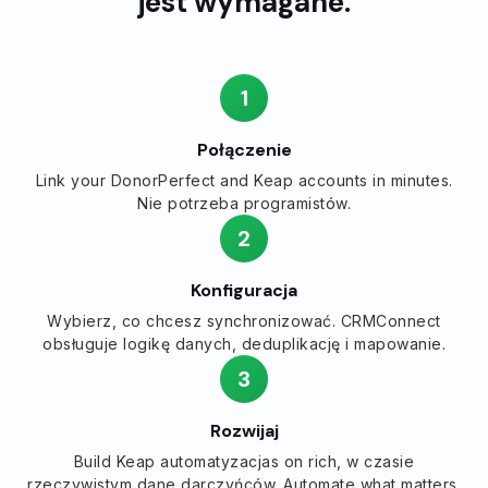
jest wymagane.
1
Połączenie
Link your DonorPerfect and Keap accounts in minutes.
Nie potrzeba programistów.
2
Konfiguracja
Wybierz, co chcesz synchronizować. CRMConnect
obsługuje logikę danych, deduplikację i mapowanie.
3
Rozwijaj
Build Keap automatyzacjas on rich, w czasie
rzeczywistym dane darczyńców. Automate what matters.