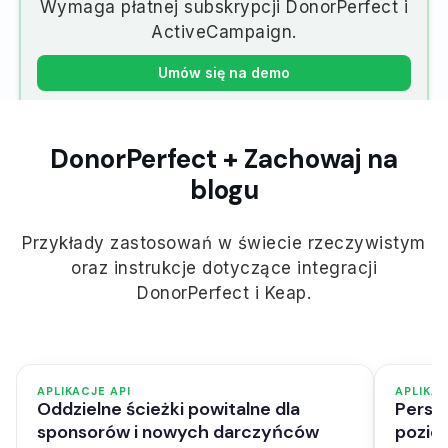
Wymaga płatnej subskrypcji DonorPerfect i
ActiveCampaign.
Umów się na demo
DonorPerfect + Zachowaj na
blogu
Przykłady zastosowań w świecie rzeczywistym
oraz instrukcje dotyczące integracji
DonorPerfect i Keap.
APLIKACJE API
APLIKAC
Oddzielne ścieżki powitalne dla
Perso
sponsorów i nowych darczyńców
poziom