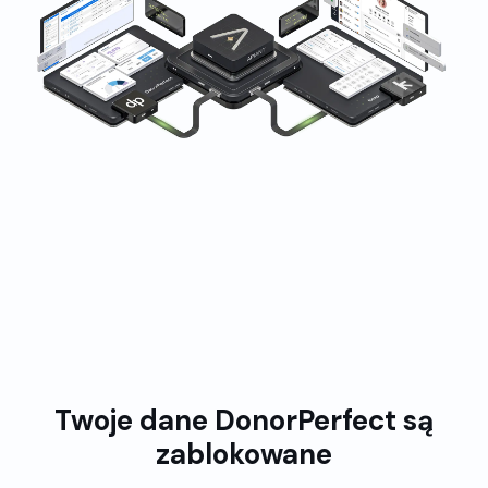
Trusted by organizacja non-profits globally
Twoje dane DonorPerfect są
zablokowane