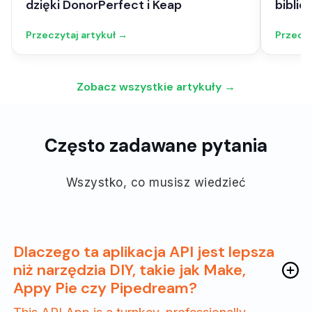
dzięki DonorPerfect i Keap
biblio
Przeczytaj artykuł →
Przeczy
Zobacz wszystkie artykuły →
Często zadawane pytania
Wszystko, co musisz wiedzieć
Dlaczego ta aplikacja API jest lepsza
niż narzędzia DIY, takie jak Make,
Appy Pie czy Pipedream?