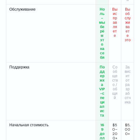
Обслуживание
Но
Вы
Вы
ль
ис
об
-
пр
слу
мы
ав
жи
бе
ля
ва
рё
ет
ет
м
е
е
эт
это
о
на
се
бя
Поддержка
По
Со
За
дд
об
вис
ер
ще
ит
жк
ств
от
а
о /
ра
VIP
об
зр
-с
щи
аб
пе
й
отч
ци
ика
ал
ис
та
Начальная стоимость
16
$5
$5,
9
0–
00
до
20
0+
лл
0+