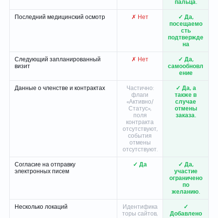
пальца.
Последний медицинский осмотр
✗ Нет
✓ Да,
посещаемо
сть
подтвержде
на
Следующий запланированный
✗ Нет
✓ Да,
визит
самообновл
ение
Данные о членстве и контрактах
Частично:
✓ Да, а
флаги
также в
«Активно/
случае
Статус»,
отмены
поля
заказа.
контракта
отсутствуют,
события
отмены
отсутствуют.
Согласие на отправку
✓ Да
✓ Да,
электронных писем
участие
ограничено
по
желанию.
Несколько локаций
Идентифика
✓
торы сайтов,
Добавлено