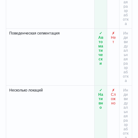
ая
ра
зр
аб
отк
а
Поведенческая сегментация
✓
✗
Ин
Ав
Не
ди
то
т
ви
ма
ду
ти
ал
че
ьн
ск
ая
и
ра
зр
аб
отк
а
Несколько локаций
✓
✗
Ин
На
Сл
ди
ти
ож
ви
вн
но
ду
о
ал
ьн
ая
ра
зр
аб
отк
а