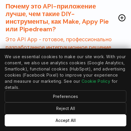
Почему это API-приложение
лучше, чем такие DIY-
инструменты, как Make, Appy Pie
или Pipedream?
Это API App - готовое, профессионально
разработанное интеграционное решение,
созданное экспертами, обладающими
We use essential cookies to make our site work. With your
глубокими знаниями в области обоих
consent, we also use analytics cookies (Google Analytics,
Smartlook), functional cookies (HubSpot), and advertising
приложений.
cookies (Facebook Pixel) to improve your experience
and measure our marketing. See our
Cookie Policy
for
В отличие от инструментов "сделай сам",
details.
которые заставляют вас самостоятельно
Preferences
создавать, отлаживать и управлять
Reject All
интеграцией, наша интеграция
предварительно построена, тщательно
Accept All
протестирована и включает сложную логику,