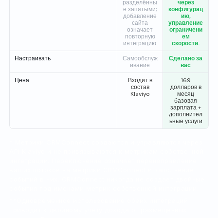
разделённы
через
е запятыми;
конфигурац
добавление
ию,
сайта
управление
означает
ограничени
повторную
ем
интеграцию.
скорости.
Настраивать
Самообслуж
Сделано за
ивание
вас
Цена
Входит в
169
состав
долларов в
Klaviyo
месяц
базовая
зарплата +
дополнител
ьные услуги
* Метрики CRMConnect создаются и управляются через
API Klaviyo и не привязываются к метрикам собственной
интеграции. Переключение означает перенаправление
ваших потоков на метрики CRMConnect и заполнение
событий в них. CRMConnect никогда не создает двойные
события под именами метрик собственной интеграции.
**Одновременное использование обеих интеграций
приводит к двойному учету дохода от размещенных