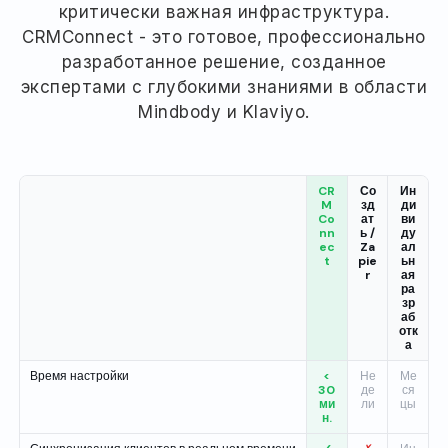
критически важная инфраструктура.
CRMConnect - это готовое, профессионально
разработанное решение, созданное
экспертами с глубокими знаниями в области
Mindbody и Klaviyo.
CR
Со
Ин
M
зд
ди
Co
ат
ви
nn
ь /
ду
ec
Za
ал
t
pie
ьн
r
ая
ра
зр
аб
отк
а
Время настройки
<
Не
Ме
30
де
ся
ми
ли
цы
н.