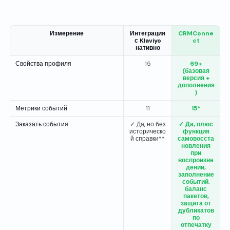
Измерение
Интеграция
CRMConne
с Klaviyo
ct
нативно
Свойства профиля
15
69+
(базовая
версия +
дополнения
)
Метрики событий
11
15*
Заказать события
✓ Да, но без
✓ Да, плюс
историческо
функция
й справки**
самовосста
новления
при
воспроизве
дении,
заполнение
событий,
баланс
пакетов,
защита от
дубликатов
по
отпечатку