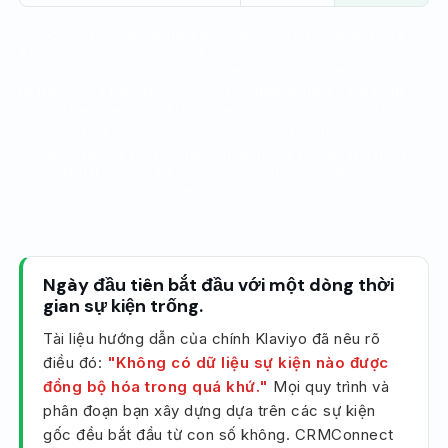
* Các chỉ số CRMConnect được tạo và sở hữu thông qua
API của Klaviyo, và chúng không được gắn với các chỉ số
của tích hợp gốc. Việc chuyển đổi có nghĩa là định hướng
lại luồng của bạn đến các chỉ số CRMConnect và điền lại
các sự kiện vào đó. CRMConnect không bao giờ tạo ra các
sự kiện trùng lặp với tên chỉ số của tích hợp gốc.
** Việc chạy cả hai tích hợp cùng lúc sẽ tính doanh thu Đơn
hàng đã đặt hai lần. Nếu bạn chuyển đổi, hãy tắt tích hợp
gốc trước, sau đó bật CRMConnect.
Ngày đầu tiên bắt đầu với một dòng thời
gian sự kiện trống.
Tài liệu hướng dẫn của chính Klaviyo đã nêu rõ
điều đó:
"Không có dữ liệu sự kiện nào được
đồng bộ hóa trong quá khứ."
Mọi quy trình và
phân đoạn bạn xây dựng dựa trên các sự kiện
gốc đều bắt đầu từ con số không. CRMConnect