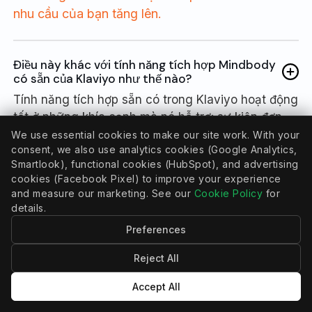
nhu cầu của bạn tăng lên.
Điều này khác với tính năng tích hợp Mindbody
có sẵn của Klaviyo như thế nào?
Tính năng tích hợp sẵn có trong Klaviyo hoạt động
tốt ở những khía cạnh mà nó hỗ trợ: sự kiện đơn
hàng với phân bổ doanh thu và đồng bộ hóa sự
We use essential cookies to make our site work. With your
consent, we also use analytics cookies (Google Analytics,
đồng ý qua email. CRMConnect vượt trội hơn ở
Smartlook), functional cookies (HubSpot), and advertising
mọi khía cạnh khác: hơn 69 thuộc tính hồ sơ so với
cookies (Facebook Pixel) to improve your experience
15, 15 chỉ số sự kiện so với 11, điền dữ liệu sự kiện
and measure our marketing. See our
Cookie Policy
for
lịch sử (tài liệu của Klaviyo cho biết tính năng tích
details.
hợp gốc không đồng bộ hóa dữ liệu sự kiện lịch
Preferences
sử), cộng thêm các sự kiện cuộc hẹn, thành viên
và hủy hợp đồng mà tính năng tích hợp gốc không
Reject All
tạo ra. Và tất cả được thực hiện tự động trong quá
Accept All
trình thiết lập ban đầu thay vì bạn phải tự thực
hiện.
Xem bảng so sánh đầy đủ
.