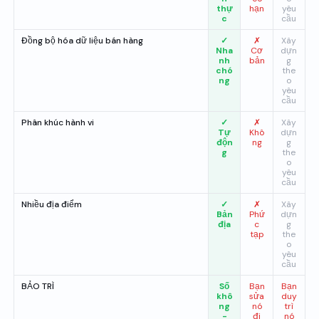
thự
hạn
yêu
c
cầu
Đồng bộ hóa dữ liệu bán hàng
✓
✗
Xây
Nha
Cơ
dựn
nh
bản
g
chó
the
ng
o
yêu
cầu
Phân khúc hành vi
✓
✗
Xây
Tự
Khô
dựn
độn
ng
g
g
the
o
yêu
cầu
Nhiều địa điểm
✓
✗
Xây
Bản
Phứ
dựn
địa
c
g
tạp
the
o
yêu
cầu
BẢO TRÌ
Số
Bạn
Bạn
khô
sửa
duy
ng
nó
trì
-
đi
nó