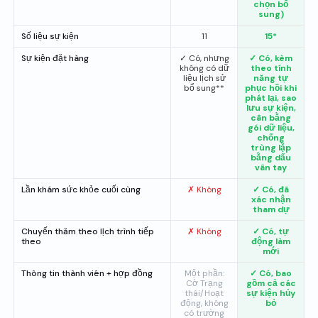
chọn bổ
sung)
Số liệu sự kiện
11
15*
Sự kiện đặt hàng
✓ Có, nhưng
✓ Có, kèm
không có dữ
theo tính
liệu lịch sử
năng tự
bổ sung**
phục hồi khi
phát lại, sao
lưu sự kiện,
cân bằng
gói dữ liệu,
chống
trùng lặp
bằng dấu
vân tay
Lần khám sức khỏe cuối cùng
✗ Không
✓ Có, đã
xác nhận
tham dự
Chuyến thăm theo lịch trình tiếp
✗ Không
✓ Có, tự
theo
động làm
mới
Thông tin thành viên + hợp đồng
Một phần:
✓ Có, bao
Cờ Trạng
gồm cả các
thái/Hoạt
sự kiện hủy
động, không
bỏ
có trường