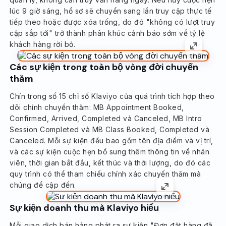
lúc 9 giờ sáng, hồ sơ sẽ chuyển sang lần truy cập thực tế
tiếp theo hoặc được xóa trống, do đó "không có lượt truy
cập sắp tới" trở thành phân khúc cảnh báo sớm về tỷ lệ
khách hàng rời bỏ.
Các sự kiện trong toàn bộ vòng đời chuyến
thăm
Chín trong số 15 chỉ số Klaviyo của quá trình tích hợp theo
dõi chính chuyến thăm: MB Appointment Booked,
Confirmed, Arrived, Completed và Canceled, MB Intro
Session Completed và MB Class Booked, Completed và
Canceled. Mỗi sự kiện đều bao gồm tên địa điểm và vị trí,
và các sự kiện cuộc hẹn bổ sung thêm thông tin về nhân
viên, thời gian bắt đầu, kết thúc và thời lượng, do đó các
quy trình có thể tham chiếu chính xác chuyến thăm mà
chúng đề cập đến.
Sự kiện doanh thu mà Klaviyo hiểu
Mỗi giao dịch bán hàng phát ra sự kiện "Đơn đặt hàng đã