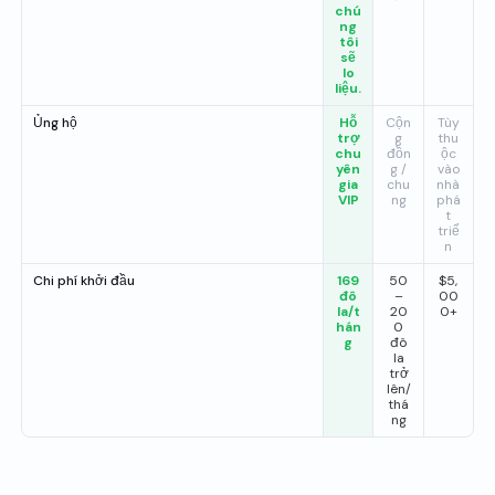
chú
ng
tôi
sẽ
lo
liệu.
Ủng hộ
Hỗ
Cộn
Tùy
trợ
g
thu
chu
đồn
ộc
yên
g /
vào
gia
chu
nhà
VIP
ng
phá
t
triể
n
Chi phí khởi đầu
169
50
$5,
đô
–
00
la/t
20
0+
hán
0
g
đô
la
trở
lên/
thá
ng