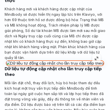
thực
Khách hàng mới và khách hàng được cập nhật của
Mindbody sẽ được hiển thị ngay lập tức trên Klaviyo, với
hơn 69 thuộc tính hồ sơ được đồng bộ hóa: Trạng thái MB
và MB không hoạt động, Trách nhiệm pháp lý MB được
giải phóng, Số dư tài khoản MB được làm mới sau mỗi giao
dịch và Ngày truy cập cuối cùng của MB chỉ được cập
nhật khi có khách hàng thực sự đến, không bao giờ cập
nhật khi khách hàng vắng mặt. Phân khúc khách hàng của
bạn được vận hành dựa trên dữ liệu khớp với dữ liệu từ
quầy lễ tân.
Dữ liệu tự động cập nhật cho lần truy cập tiếp
theo
Mỗi lần đặt chỗ, thay đổi lịch, hủy bỏ hoặc tham dự đều
kích hoạt một truy vấn trực tiếp đến Mindbody để tính
toán lại ngày giờ cuộc hẹn sắp tới và lớp học tiếp theo đã
đặt trong vòng vài giây, đầy đủ thông tin về nhân viên và
địa điểm. Dữ liệu được bảo vệ trên tất cả các địa điểm bạn
quản lý, không cần truy vấn hàng ngày. Nếu hủy cuộc hẹn