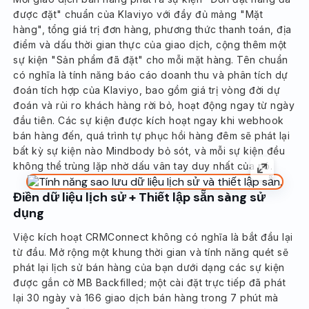
được đặt" chuẩn của Klaviyo với đầy đủ mảng "Mặt
hàng", tổng giá trị đơn hàng, phương thức thanh toán, địa
điểm và dấu thời gian thực của giao dịch, cộng thêm một
sự kiện "Sản phẩm đã đặt" cho mỗi mặt hàng. Tên chuẩn
có nghĩa là tính năng báo cáo doanh thu và phân tích dự
đoán tích hợp của Klaviyo, bao gồm giá trị vòng đời dự
đoán và rủi ro khách hàng rời bỏ, hoạt động ngay từ ngày
đầu tiên. Các sự kiện được kích hoạt ngay khi webhook
bán hàng đến, quá trình tự phục hồi hàng đêm sẽ phát lại
bất kỳ sự kiện nào Mindbody bỏ sót, và mỗi sự kiện đều
không thể trùng lặp nhờ dấu vân tay duy nhất của nó.
Điền dữ liệu lịch sử + Thiết lập sẵn sàng sử
dụng
Việc kích hoạt CRMConnect không có nghĩa là bắt đầu lại
từ đầu. Mở rộng một khung thời gian và tính năng quét sẽ
phát lại lịch sử bán hàng của bạn dưới dạng các sự kiện
được gắn cờ MB Backfilled; một cài đặt trực tiếp đã phát
lại 30 ngày và 166 giao dịch bán hàng trong 7 phút mà