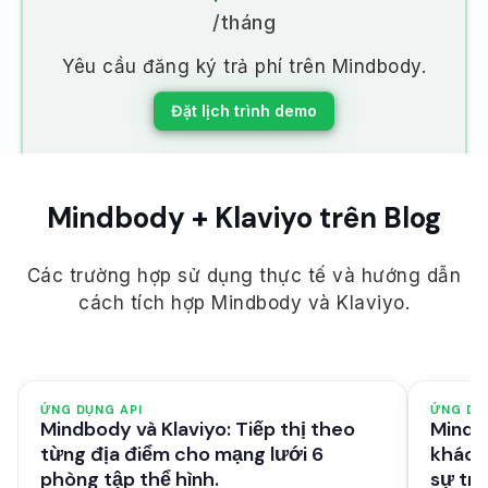
/tháng
Yêu cầu đăng ký trả phí trên Mindbody.
Đặt lịch trình demo
Mindbody + Klaviyo trên Blog
Các trường hợp sử dụng thực tế và hướng dẫn
cách tích hợp Mindbody và Klaviyo.
ỨNG DỤNG API
ỨNG DỤ
Mindbody và Klaviyo: Tiếp thị theo
Mindbo
từng địa điểm cho mạng lưới 6
khách
phòng tập thể hình.
sự tr