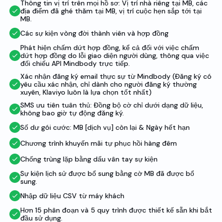
Thông tin vị trí trên mọi hồ sơ: Vị trí nhà riêng tại MB, các
địa điểm đã ghé thăm tại MB, vị trí cuộc hẹn sắp tới tại
MB.
Các sự kiện vòng đời thành viên và hợp đồng
Phát hiện chấm dứt hợp đồng, kể cả đối với việc chấm
dứt hợp đồng do lỗi giao diện người dùng, thông qua việc
đối chiếu API Mindbody trực tiếp.
Xác nhận đăng ký email thực sự từ Mindbody (Đăng ký có
yêu cầu xác nhận, chỉ dành cho người đăng ký thường
xuyên, Klaviyo luôn là lựa chọn tốt nhất)
SMS ưu tiên tuân thủ: Đồng bộ cờ chỉ dưới dạng dữ liệu,
không bao giờ tự động đăng ký.
Số dư gói cước: MB [dịch vụ] còn lại & Ngày hết hạn
Chương trình khuyến mãi tự phục hồi hàng đêm
Chống trùng lặp bằng dấu vân tay sự kiện
Sự kiện lịch sử được bổ sung bằng cờ MB đã được bổ
sung.
Nhập dữ liệu CSV từ máy khách
Hơn 15 phân đoạn và 5 quy trình được thiết kế sẵn khi bắt
đầu sử dụng.