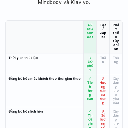
Mindbody và Klaviyo.
CR
Tạo
Phá
MC
/
t
onn
Zap
triể
ect
ier
n
tùy
chỉ
nh
Thời gian thiết lập
<
Tuầ
Thá
30
n
ng
phú
t
Đồng bộ hóa máy khách theo thời gian thực
✓
✗
Xây
Tíc
Hướ
dựn
h
ng
g
hợ
dẫn
the
p
sử
o
sẵn
dụn
yêu
g
cầu
Đồng bộ hóa lịch hẹn
✓
✗
Xây
Th
Số
dựn
ời
lượ
g
gia
ng
the
n
có
o