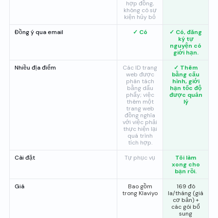
hợp đồng,
không có sự
kiện hủy bỏ
Đồng ý qua email
✓ Có
✓ Có, đăng
ký tự
nguyện có
giới hạn.
Nhiều địa điểm
Các ID trang
✓ Thêm
web được
bằng cấu
phân tách
hình, giới
bằng dấu
hạn tốc độ
phẩy; việc
được quản
thêm một
lý
trang web
đồng nghĩa
với việc phải
thực hiện lại
quá trình
tích hợp.
Cài đặt
Tự phục vụ
Tôi làm
xong cho
bạn rồi.
Giá
Bao gồm
169 đô
trong Klaviyo
la/tháng (giá
cơ bản) +
các gói bổ
sung