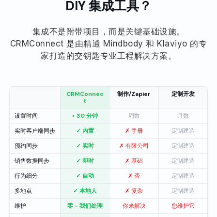
DIY 集成工具？
集成不是附带项目，而是关键基础设施。
CRMConnect 是由精通 Mindbody 和 Klaviyo 的专
家打造的交钥匙专业工程解决方案。
CRMConnec
制作/Zapier
定制开发
t
设置时间
< 30 分钟
周数
月数
实时客户端同步
✓ 内置
✗ 手册
定制建造
预约同步
✓ 实时
✗ 有限公司
定制建造
销售数据同步
✓ 即时
✗ 基础
定制建造
行为细分
✓ 自动
✗ 否
定制建造
多地点
✓ 本地人
✗ 复杂
定制建造
维护
零 - 我们处理
你来解决
您维护它