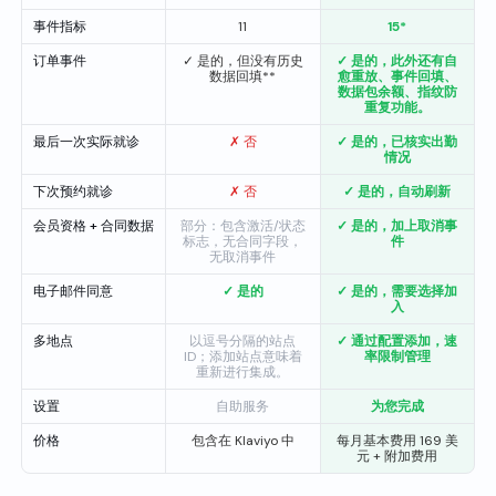
事件指标
11
15*
订单事件
✓ 是的，但没有历史
✓ 是的，此外还有自
数据回填**
愈重放、事件回填、
数据包余额、指纹防
重复功能。
最后一次实际就诊
✗ 否
✓ 是的，已核实出勤
情况
下次预约就诊
✗ 否
✓ 是的，自动刷新
会员资格 + 合同数据
部分：包含激活/状态
✓ 是的，加上取消事
标志，无合同字段，
件
无取消事件
电子邮件同意
✓ 是的
✓ 是的，需要选择加
入
多地点
以逗号分隔的站点
✓ 通过配置添加，速
ID；添加站点意味着
率限制管理
重新进行集成。
设置
自助服务
为您完成
价格
包含在 Klaviyo 中
每月基本费用 169 美
元 + 附加费用