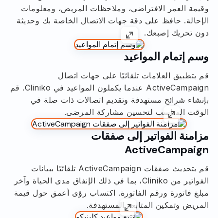
وقيمة العمر الافتراضي، وملاحظات المريض، ومعلومات
الإحالة. حافظ على دقة جهات الاتصال الخاصة بك وحديثة
دون تحريك إصبعك.
وسم إتمام المواعيد
قم بتطبيق العلامات تلقائيًا على جهات اتصال
ActiveCampaign عندما يكملون المواعيد في Cliniko. قم
بإنشاء شرائح مستهدفة وتقديم اتصالات ذات صلة في
الوقت المناسب لتحسين مشاركة المرضى.
مزامنة الفواتير إلى صفقات
ActiveCampaign
قم بتحديث صفقات ActiveCampaign تلقائيًا ببيانات
الفواتير من Cliniko، بما في ذلك الإنفاق مدى الحياة وآخر
مبلغ فاتورة ورقم الفاتورة. اكتساب رؤى أعمق حول قيمة
المريض وتمكين المتابعة المستهدفة.