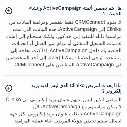
هل يتم تضمين أتمتة ActiveCampaign وإنشاء
الحملات؟
لا. يقوم CRMConnect فقط بتفسير ومزامنة البيانات من
Cliniko إلى ActiveCampaign. هذه البيانات التي تمت
مزامنتها قابلة للتنفيذ إلى حد كبير، ولكنك ستحتاج إلى إنشاء
عمليات التشغيل التلقائي أو مهام سير العمل أو الحملات
الخاصة بك داخل ActiveCampaign. إذا كنت بحاجة إلى
مساعدة، يُرجى إعلامنا - يمكننا إحالتك إلى أحد المتخصصين
في ActiveCampaign المطلعين على CRMConnect.
ماذا يحدث لمريض Cliniko الذي ليس لديه بريد
إلكتروني؟
المرضى الذين ليس لديهم عنوان بريد إلكتروني في Cliniko
لا يمكن مزامنتهم مع ActiveCampaign، لأن
ActiveCampaign تتطلب عنوان بريد إلكتروني لكل جهة
اتصال. سيتم تخطي هؤلاء المرضى أثناء عملية المزامنة.