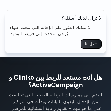
لا تزال لديك أسئلة؟
لا يمكنك العثور على الإجابة التي تبحث عنها؟
يُرجى التحدث إلى فريقنا الودود.
اتصل بنا
هل أنت مستعد للربط بين Cliniko و
ActiveCampaign؟
انضم إلى ممارسات الرعاية الصحية التي تخلصت
من الإدخال اليدوي للبيانات وبدأت في التركيز
على ما هو مهم - تقديم رعاية استثنائية للمرضى.