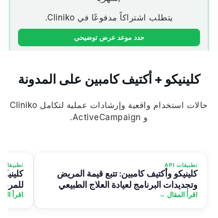
يتطلب اشتراكاً مدفوعًا في Cliniko.
حدد موعد عرض توضيحي
كلينيكو + أكتيف كامبين على المدونة
حالات استخدام واقعية وإرشادات عملية لتكامل Cliniko
و ActiveCampaign.
تطبيقات API
تطبيقات API
كلينيكو وأكتيف كامبين: تتبع قيمة المريض
كلينيكو
وتجديدات البرنامج لعيادة العلاج الطبيعي
للمرضى
اقرأ المقال →
اقرأ الم