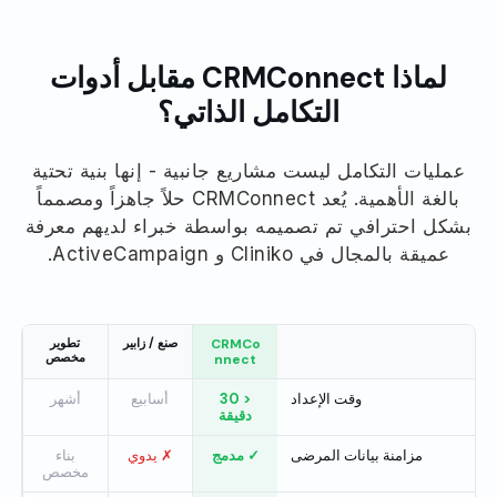
لماذا CRMConnect مقابل أدوات
التكامل الذاتي؟
عمليات التكامل ليست مشاريع جانبية - إنها بنية تحتية
بالغة الأهمية. يُعد CRMConnect حلاً جاهزاً ومصمماً
بشكل احترافي تم تصميمه بواسطة خبراء لديهم معرفة
عميقة بالمجال في Cliniko و ActiveCampaign.
CRMCo
صنع / زابير
تطوير
مخصص
nnect
وقت الإعداد
< 30
أسابيع
أشهر
دقيقة
مزامنة بيانات المرضى
✓ مدمج
✗ يدوي
بناء
مخصص