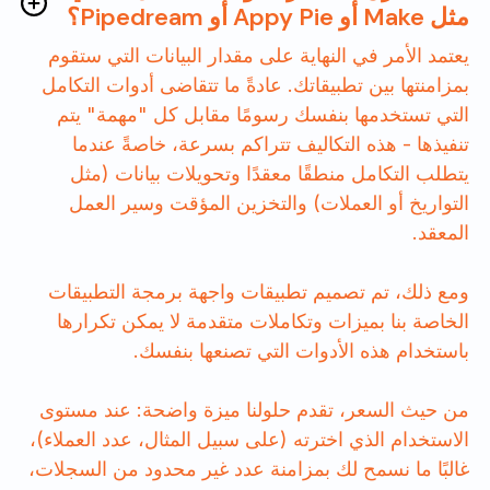
مثل Make أو Appy Pie أو Pipedream؟
يعتمد الأمر في النهاية على مقدار البيانات التي ستقوم
بمزامنتها بين تطبيقاتك. عادةً ما تتقاضى أدوات التكامل
التي تستخدمها بنفسك رسومًا مقابل كل "مهمة" يتم
تنفيذها - هذه التكاليف تتراكم بسرعة، خاصةً عندما
يتطلب التكامل منطقًا معقدًا وتحويلات بيانات (مثل
التواريخ أو العملات) والتخزين المؤقت وسير العمل
المعقد.
ومع ذلك، تم تصميم تطبيقات واجهة برمجة التطبيقات
الخاصة بنا بميزات وتكاملات متقدمة لا يمكن تكرارها
باستخدام هذه الأدوات التي تصنعها بنفسك.
من حيث السعر، تقدم حلولنا ميزة واضحة: عند مستوى
الاستخدام الذي اخترته (على سبيل المثال، عدد العملاء)،
غالبًا ما نسمح لك بمزامنة عدد غير محدود من السجلات،