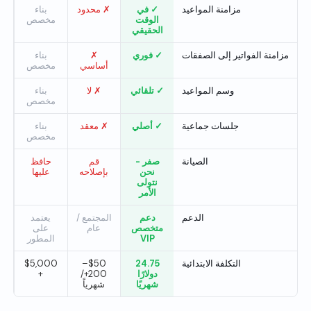
مزامنة المواعيد
✓ في
✗ محدود
بناء
الوقت
مخصص
الحقيقي
مزامنة الفواتير إلى الصفقات
✓ فوري
✗
بناء
أساسي
مخصص
وسم المواعيد
✓ تلقائي
✗ لا
بناء
مخصص
جلسات جماعية
✓ أصلي
✗ معقد
بناء
مخصص
الصيانة
صفر -
قم
حافظ
نحن
بإصلاحه
عليها
نتولى
الأمر
الدعم
دعم
المجتمع /
يعتمد
متخصص
عام
على
VIP
المطور
التكلفة الابتدائية
24.75
$50–
$5,000
دولارًا
200+/
+
شهريًا
شهرياً