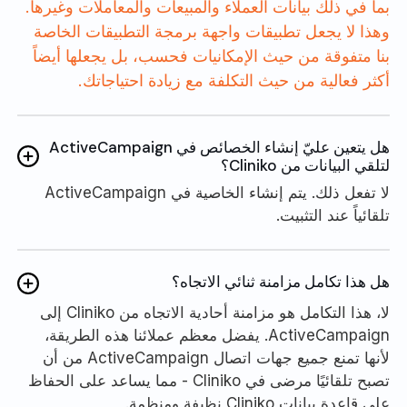
بما في ذلك بيانات العملاء والمبيعات والمعاملات وغيرها.
وهذا لا يجعل تطبيقات واجهة برمجة التطبيقات الخاصة
بنا متفوقة من حيث الإمكانيات فحسب، بل يجعلها أيضاً
أكثر فعالية من حيث التكلفة مع زيادة احتياجاتك.
هل يتعين عليّ إنشاء الخصائص في ActiveCampaign
لتلقي البيانات من Cliniko؟
لا تفعل ذلك. يتم إنشاء الخاصية في ActiveCampaign
تلقائياً عند التثبيت.
هل هذا تكامل مزامنة ثنائي الاتجاه؟
لا، هذا التكامل هو مزامنة أحادية الاتجاه من Cliniko إلى
ActiveCampaign. يفضل معظم عملائنا هذه الطريقة،
لأنها تمنع جميع جهات اتصال ActiveCampaign من أن
تصبح تلقائيًا مرضى في Cliniko - مما يساعد على الحفاظ
على قاعدة بيانات Cliniko نظيفة ومنظمة.