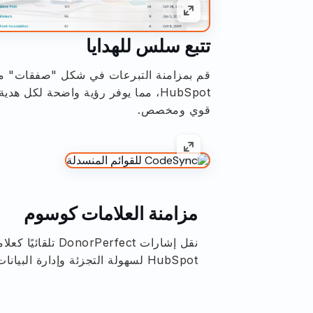
تتبع سلس للهدايا
قم بمزامنة التبرعات في شكل "صفقات" م
HubSpot، مما يوفر رؤية واضحة لكل 
قوي ومخصص.
مزامنة العلامات كوسوم
نقل إشارات orPerfect
HubSpot لسهولة التجزئة وإدارة البيانات بشكل مبسط.