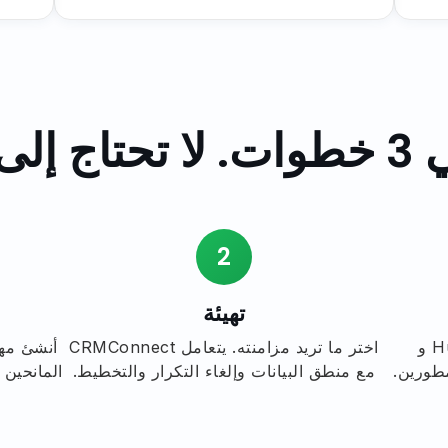
برمجة.
2
تهيئة
اربط بين حساباتك على HubSpot و
اختر ما تريد مزامنته. يتعامل CRMConnect
مع منطق البيانات وإلغاء التكرار والتخطيط.
المانحين 