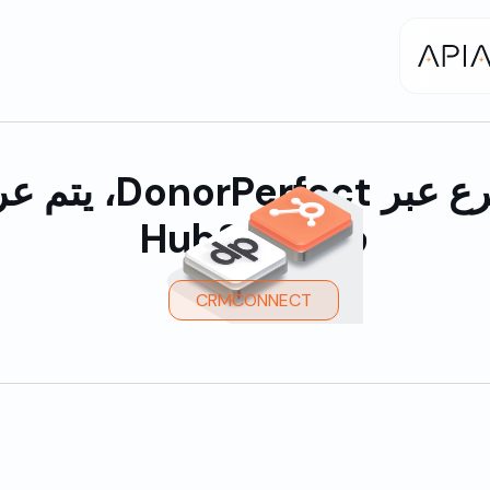
كل تبرع عبر norPerfect
في HubSpot
CRMCONNECT