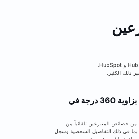
رعين
صُممت خصيصاً لهذا الغرض بعد سنوات من العمل عن كثب مع مستخدمي HubSpot و HubSpot.
 ذلك الكثير.
عرض الجهات المانحة بزاوية 360 درجة في
أكثر من 140 خاصية من خصائص المتبرعين تلقائياً من
DonorPerfe إلى HubSpot، بما في ذلك التفاصيل الشخصية وسجل
إجراء اتصالات مخصصة.