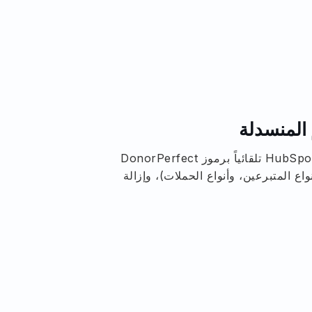
قم بتعبئة القوائم المنسدلة في HubSpot تلقائياً برموز DonorPerfect
اع المتبرعين، وأنواع الحملات)، وإزالة