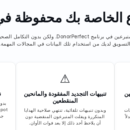
رع الخاصة بك محفوظة ف
لديك الآلاف من المتبرعين في برنامج DonorPerfect. ولك
لتسويق لديك من استخدام تلك البيانات في المجالات المهمة.
⚠
ين
تنبيهات التجديد المفقودة والمانحين
ن
المنقطعين
بدو
ات
وبدون تنبيهات تلقائية، تنتهي صلاحية الهدايا
جم
HubSpot و HubSpot بدلاً
المتكررة ويفلت المتبرعون المنقضية دون
أن يلاحظ أحد ذلك إلا بعد فوات الأوان.