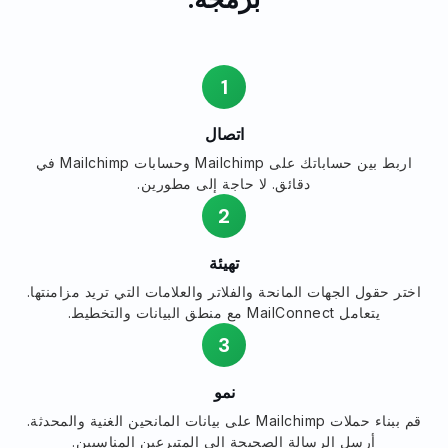
1
اتصال
اربط بين حساباتك على Mailchimp وحسابات Mailchimp في
دقائق. لا حاجة إلى مطورين.
2
تهيئة
اختر حقول الجهات المانحة والفلاتر والعلامات التي تريد مزامنتها.
يتعامل MailConnect مع منطق البيانات والتخطيط.
3
نمو
قم ببناء حملات Mailchimp على بيانات المانحين الغنية والمحدثة.
أرسل الرسالة الصحيحة إلى المتبرعين المناسبين.