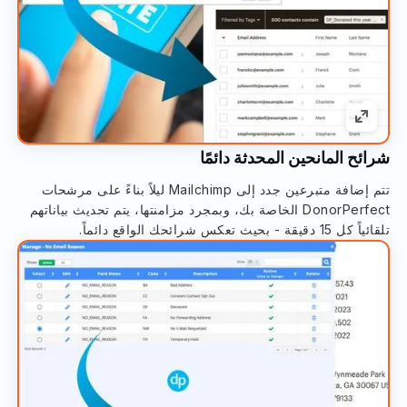
شرائح المانحين المحدثة دائمًا
تتم إضافة متبرعين جدد إلى Mailchimp ليلاً بناءً على مرشحات
DonorPerfect الخاصة بك، وبمجرد مزامنتها، يتم تحديث بياناتهم
تلقائياً كل 15 دقيقة - بحيث تعكس شرائحك الواقع دائماً.