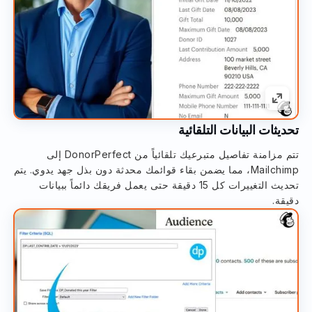
تحديثات البيانات التلقائية
تتم مزامنة تفاصيل متبرعيك تلقائياً من DonorPerfect إلى
Mailchimp، مما يضمن بقاء قوائمك محدثة دون بذل جهد يدوي. يتم
تحديث التغييرات كل 15 دقيقة حتى يعمل فريقك دائماً ببيانات
دقيقة.