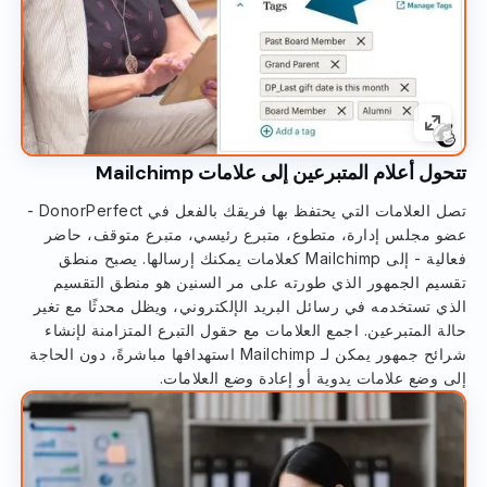
تتحول أعلام المتبرعين إلى علامات Mailchimp
تصل العلامات التي يحتفظ بها فريقك بالفعل في DonorPerfect -
عضو مجلس إدارة، متطوع، متبرع رئيسي، متبرع متوقف، حاضر
فعالية - إلى Mailchimp كعلامات يمكنك إرسالها. يصبح منطق
تقسيم الجمهور الذي طورته على مر السنين هو منطق التقسيم
الذي تستخدمه في رسائل البريد الإلكتروني، ويظل محدثًا مع تغير
حالة المتبرعين. اجمع العلامات مع حقول التبرع المتزامنة لإنشاء
شرائح جمهور يمكن لـ Mailchimp استهدافها مباشرةً، دون الحاجة
إلى وضع علامات يدوية أو إعادة وضع العلامات.