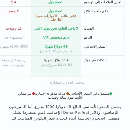
تعيين العلامات إلى الوسوم
✓
مشمول
✗ لا
دعم متعدد الفلاتر
✓
مشمول
✗ معقد
فلاتر إضافية + 9 دولارات شهريًا
لكل فلتر
الصيانة
لا داعي للقلق، نحن نتولى الأمر.
قم بإصلاحه
الدعم
دعم متخصص VIP
المجتمع / عام
السعر الأساسي
49 دولارًا شهريًا
$50–200+/شهرياً
ما يصل إلى 1000 متبرع
التكلفة مع نموك
+ 15 دولارًا شهريًا
رسوم لكل مهمة
لكل 1000 متبرع إضافي
موازين ذات حجم
اسحب الجدول للمقارنة →
مشمول في السعر الأساسي
إضافة مدفوعة اختيارية
غير ممكن
أنت تقوم ببنائه وصيانته
يشمل السعر الأساسي البالغ 49 دولارًا 1000 متبرع. أما المتبرعون
الإضافيون وفلاتر DonorPerfect الإضافية، فيتم تسعيرها بشكل
منفصل. استخدم الحاسبة أدناه لتحديد سعر التكوين المناسب لك.