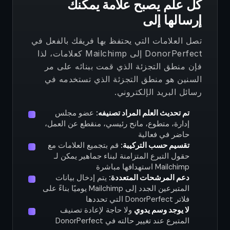
كل علم يصبح علامة يمكنك
إرسالها إلى
تصل العلامات التي يحتفظ بها فريقك بالفعل في
DonorPerfect إلى Mailchimp كعلامات، لذا
فإن منطق التجزئة الذي قمت ببنائه على مر
السنين هو منطق التجزئة الذي تستخدمه في
رسائل البريد الإلكتروني.
تم تحديث العلم المراد تصنيفه:
عضو مجلس
إدارة، متطوع، مانح رئيسي، منقطع عن العمل،
حاضر في فعالية
تقسيم حسب التركيبة:
قم بتجميع العلامات مع
حقول التبرع المتزامنة لبناء جماهير يمكن لـ
Mailchimp استهدافها مباشرة
دعم المرشحات المتعددة:
يتم إدخال بيانات
المتبرعين الجدد إلى Mailchimp يوميًا بناءً على
فلاتر DonorPerfect التي تحددها
لا يوجد وسم يدوي
ولا حاجة لإعادة تصنيف
المتبرع عند تغيير حالته في DonorPerfect