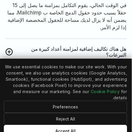
في الوقت الحالي، يقوم التكامل بمزامنة ما يصل إلى 15
حقلاً بسبب حدود حقول الدمج الخاصة ب Mailchimp، مما
يضمن أنه لا يزال لديك مساحة للحقول المخصصة الإضافية
إذا لزم الأمر.
هل هناك تكاليف إضافية لمزامنة أعداد كبيرة من
التبرعات؟
لا توجد تكاليف إضافية - لا توجد قيود على عدد التبرعات
We use essential cookies to make our site work. With your
التي تقوم بمزامنتها؛ فالأسعار تعتمد فقط على عدد
consent, we also use analytics cookies (Google Analytics,
المتبرعين.
Smartlook), functional cookies (HubSpot), and advertising
cookies (Facebook Pixel) to improve your experience
and measure our marketing. See our
Cookie Policy
for
details.
كيف يتعامل التكامل مع سجلات البريد الإلكتروني
المكررة؟
Preferences
يعامل Mailchimp كل بريد إلكتروني على أنه فريد من
Reject All
نوعه، لذا إذا كان هناك عدة متبرعين يتشاركون عنوان بريد
إلكتروني، سيتم دمج تفاصيلهم من Mailchimp في جهة
Accept All