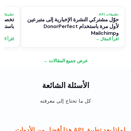
تطبيقات API
تطبيقات API
حوّل مشتركي النشرة الإخبارية إلى متبرعين
تخصيص 
لأول مرة باستخدام DonorPerfect
باستخدام DonorPerfect 
وMailchimp
اقرأ المقال →
اقرأ الم
عرض جميع المقالات →
الأسئلة الشائعة
كل ما تحتاج إلى معرفته
لماذا يعد تطبيق API هذا أفضل من الأدوات