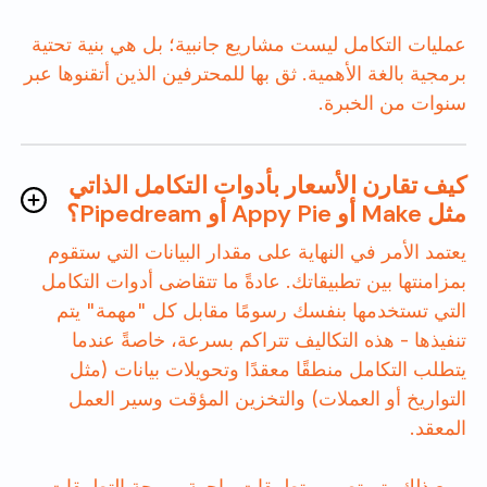
عمليات التكامل ليست مشاريع جانبية؛ بل هي بنية تحتية
برمجية بالغة الأهمية. ثق بها للمحترفين الذين أتقنوها عبر
سنوات من الخبرة.
كيف تقارن الأسعار بأدوات التكامل الذاتي
مثل Make أو Appy Pie أو Pipedream؟
يعتمد الأمر في النهاية على مقدار البيانات التي ستقوم
بمزامنتها بين تطبيقاتك. عادةً ما تتقاضى أدوات التكامل
التي تستخدمها بنفسك رسومًا مقابل كل "مهمة" يتم
تنفيذها - هذه التكاليف تتراكم بسرعة، خاصةً عندما
يتطلب التكامل منطقًا معقدًا وتحويلات بيانات (مثل
التواريخ أو العملات) والتخزين المؤقت وسير العمل
المعقد.
ومع ذلك، تم تصميم تطبيقات واجهة برمجة التطبيقات