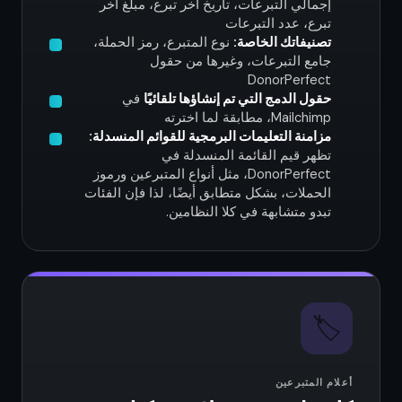
إجمالي التبرعات، تاريخ آخر تبرع، مبلغ آخر
تبرع، عدد التبرعات
تصنيفاتك الخاصة:
نوع المتبرع، رمز الحملة،
جامع التبرعات، وغيرها من حقول
DonorPerfect
حقول الدمج التي تم إنشاؤها تلقائيًا
في
Mailchimp، مطابقة لما اخترته
مزامنة التعليمات البرمجية للقوائم المنسدلة:
تظهر قيم القائمة المنسدلة في
DonorPerfect، مثل أنواع المتبرعين ورموز
الحملات، بشكل متطابق أيضًا، لذا فإن الفئات
تبدو متشابهة في كلا النظامين.
🏷️
أعلام المتبرعين