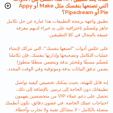
التي تصنعها بنفسك مثل Make أو Appy
Pie أو Pipedream؟
تطبيق واجهة برمجة التطبيقات هذا عبارة عن حل تكامل
جاهز ومُصمَّم باحترافية على يد خبراء لديهم معرفة
عميقة بالمجال في كلا التطبيقين.
على عكس أدوات "اصنعها بنفسك"، التي تتركك لإنشاء
عمليات التكامل وتصحيحها وإدارتها بنفسك، فإن تكاملنا
مُصمَّم مسبقًا ومُختبَر بدقة ويتضمن منطقًا متطورًا
يضمن تدفق البيانات بدقة وموثوقية وفي الوقت المحدد.
إنه قابل للتهيئة، بحيث يمكنك تخصيص كيفية تواصل
تطبيقاتك دون الحاجة إلى ترميز. بالإضافة إلى ذلك،
تحصل على دعم عملاء VIP من متخصصين يفهمون
احتياجات عملك الخاصة. في غضون دقائق، تكون أنظمتك
متصلة بالكامل - لا مشاكل تقنية ولا تجارب وأخطاء.