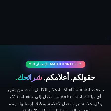
✦ MAILCONNECT الإصدار 2.0
حقولكم. أعلامكم.
شرائحك.
يمنحك MailConnect التحكم الكامل. أنت من يقرر
أي بيانات DonorPerfect تصل إلى Mailchimp،
وكل علامة تبرع تصل كعلامة يمكنك إرسالها، ويتم
تحديث الصورة الكاملة كل 15 دقيقة.