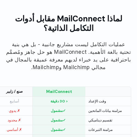
لماذا MailConnect مقابل أدوات
التكامل الذاتية؟
عمليات التكامل ليست مشاريع جانبية - بل هي بنية
تحتية بالغة الأهمية. MailConnect هو حل جاهز ومُصمَّم
باحترافية على يد خبراء لديهم معرفة عميقة بالمجال في
مجالي Mailchimp وMailchimp.
MailConnect
صنع / زابير
وقت الإعداد
< 30 دقيقة
أسابيع
مزامنة بيانات المانحين
✓
مشمول
✗ يدوي
تقسيم ديناميكي
✓
مشمول
✗ محدود
مزامنة التبرعات
✓
مشمول
✗ أساسي