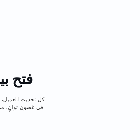
فتح بي
في غضون ثوانٍ، مما