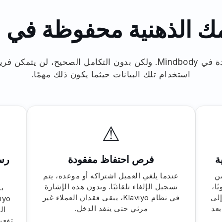
ك الذهنية محفوظة في 
بيانات عملائك موجودة في Mindbody. ولكن بدون التكامل الصحيح، ل
استخدام تلك البيانات حيثما يكون ذلك مهمًا.
⚠
ة
فرص احتفاظ مفقودة
رسا
بتصدير ملفات CSV من
عندما يلغي العميل اشتراكه أو موعده، يتم
 إلى Klaviyo يدويًا،
تسجيل الإلغاء تلقائيًا. وبدون هذه الإشارة
إلى
في نظام Klaviyo، يبقى فقدان العملاء غير
نٍ بعد
مرئي حتى ينفد الدخل.
ال
تفعيل