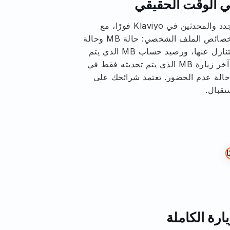
ي الوقت الحقيقي
يتم تسجيل عملاء Mindbody الجدد والمحدثين في Klaviyo فورًا، مع
مزامنة أكثر من 69 خاصية من خصائص الملف الشخصي: حالة MB وحالة
MB غير النشطة، وحالة MB المتنازل عنها، ورصيد حساب MB الذي يتم
تحديثه بعد كل عملية بيع، وتاريخ آخر زيارة MB الذي يتم تحديثه فقط في
حالة عدم الحضور. تعتمد شرائحك على
تقبال.
ارة الكاملة