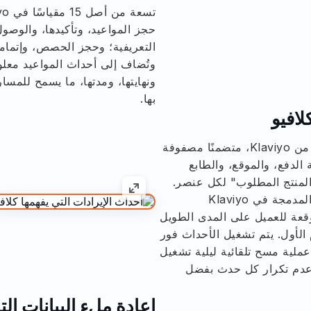
حجز المواعيد، وتأكيدها، والوصول 
التعريفية؛ وحجز الحصص، وإتمام
وتُضاف إلى أحداث المواعيد معلو
ونهايتها، ومدتها، ما يسمح للمسار
بها.
لافيو
تُصدر المبيعات حدث "تمّ الطلب" الأساسي من Klaviyo، متضمنًا مصفوفة
 الدفع، والموقع، والطابع
المنتج المطلوب" لكل عنصر.
تعني الأسماء الأساسية أن تقارير الإيرادات المدمجة في Klaviyo
توقعة للعميل على المدى الطويل
الأول. يتم تشغيل الأحداث فور
ملية مسح تلقائية ليلية تشغيل
Mindb، ويتم ضمان عدم تكرار كل حدث بفضل
إعادة ملء البيانات الت