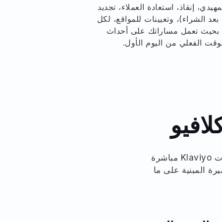
هيدي، إنقاذ، استعادة العملاء، تجديد
 بعد الشراء)، وتعيينات للمواقع، لكل
 بحيث تعمل مساراتك على أحداث
وقت الفعلي من اليوم الأول.
لافيو
كل تحديث للعميل، وحجز، وبيع، وإلغاء، وتسجيل دخول في Mindbody يصبح بيانات Klaviyo مباشرة
رة المبنية على ما