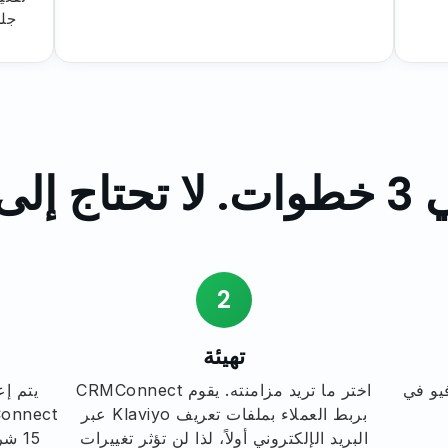
جلس
برمجة.
2
تهيئة
Mindbod وكلافيو في
اختر ما تريد مزامنته. يقوم CRMConnect
يتم إع
بربط العملاء بملفات تعريف Klaviyo عبر
البريد الإلكتروني أولاً، لذا لن تؤثر تغييرات