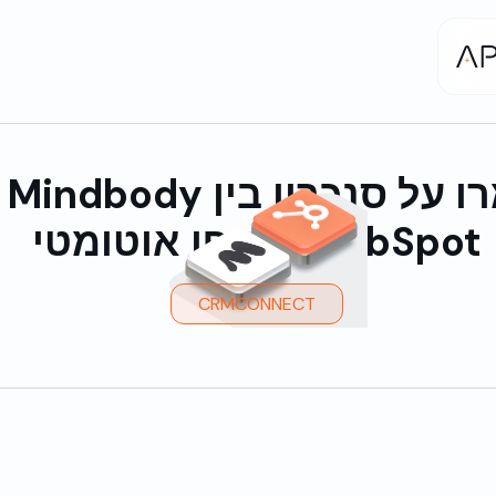
שמרו ע
HubSpot, באופן אוטומטי
CRMCONNECT