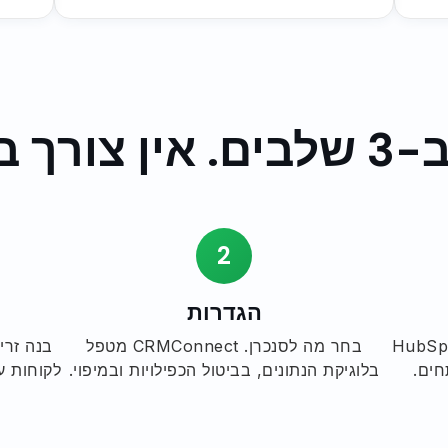
ך בקידוד.
2
הגדרות
חשבונות Mindbody ו-HubSpot
בחר מה לסנכרן. CRMConnect מטפל
חים.
בלוגיקת הנתונים, בביטול הכפילויות ובמיפוי.
לקוחות ע