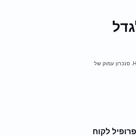
גדל
נבנה במיוחד לאחר שנים של עבודה צמודה עם משתמשי Mindbody ו-HubSpot. סנכרון עמוק של
 פרופיל לקוח