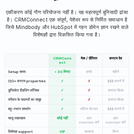
एकीकरण कोई गौण परियोजना नहीं है। यह महत्वपूर्ण बुनियादी ढांचा
है। CRMConnect एक संपूर्ण, पेशेवर रूप से निर्मित समाधान है
जिसे Mindbody और HubSpot में गहन डोमेन ज्ञान रखने वाले
विशेषज्ञों द्वारा विकसित किया गया है।
CRMConn
मेक / ज़ैपियर
कस्टम देव
ect
Setup समय
< 30 मिनट
हफ्ते
महीने
120+ कस्टम properties
✓
✗
$$$ बनाने में
डुप्लिकेट हैंडलिंग लॉजिक
✓
✗
कस्टम बिल्ड
परिवार के सदस्यों का समूह
✓
✗
कस्टम बिल्ड
बहु-स्थान समर्थन
✓
जटिल सेटअप
$$$ बनाने में
चालू रखरखाव
कोई नहीं
आप
आप
maintain करें
maintain करें
विशेषज्ञ support
VIP
सामान्य
भिन्न