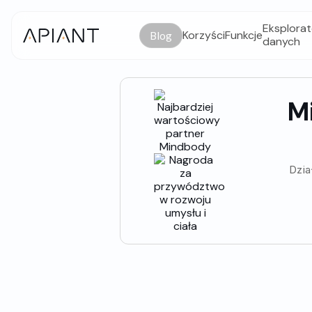
Eksplorat
Korzyści
Funkcje
Blog
danych
M
Dzia