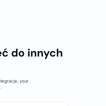
a
ć do innych
ntegracja, your
.