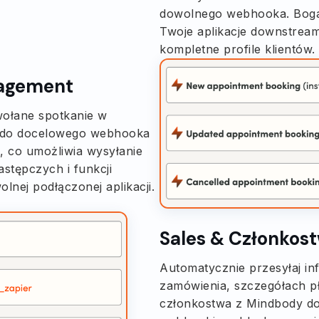
dowolnego webhooka. Bogat
Twoje aplikacje downstream
kompletne profile klientów.
nagement
ołane spotkanie w
e do docelowego webhooka
, co umożliwia wysyłanie
stępczych i funkcji
nej podłączonej aplikacji.
Sales & Członkos
Automatycznie przesyłaj in
zamówienia, szczegółach pł
członkostwa z Mindbody do 