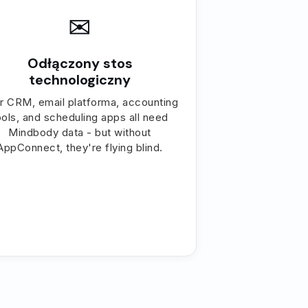
✉
Odłączony stos
technologiczny
r CRM, email platforma, accounting
ools, and scheduling apps all need
Mindbody data - but without
AppConnect, they're flying blind.