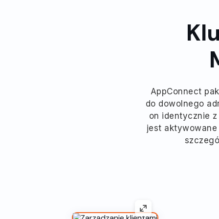
Kl
AppConnect paku
do dowolnego adr
on identycznie 
jest aktywowane
szczegó