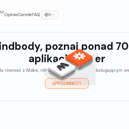
or
Opinie
Cennik
FAQ
PL
indbody, poznaj ponad 7
aplikacji Zapier
ła również z Make, n8n i każdym systemem obsługującym 
APPCONNECT