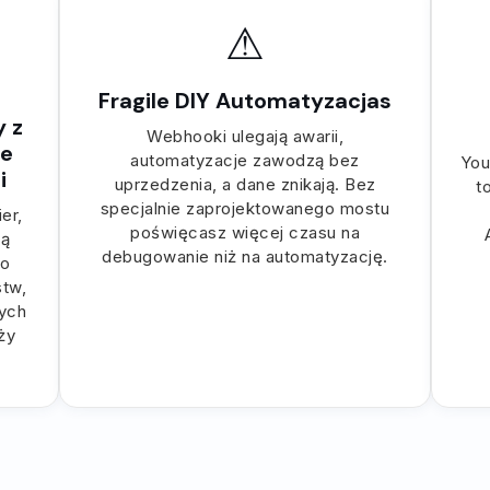
⚠
Fragile DIY Automatyzacjas
 z
Webhooki ulegają awarii,
ie
automatyzacje zawodzą bez
You
i
uprzedzenia, a dane znikają. Bez
t
specjalnie zaprojektowanego mostu
er,
poświęcasz więcej czasu na
są
debugowanie niż na automatyzację.
do
tw,
ych
eży