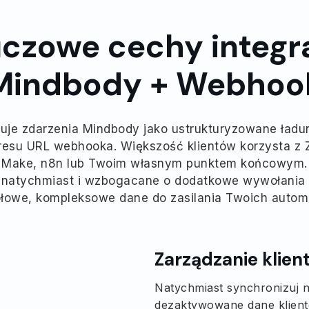
uczowe cechy integra
Mindbody + Webhoo
je zdarzenia Mindbody jako ustrukturyzowane ładunk
esu URL webhooka. Większość klientów korzysta z Za
z Make, n8n lub Twoim własnym punktem końcowym.
 natychmiast i wzbogacane o dodatkowe wywołania A
łowe, kompleksowe dane do zasilania Twoich automa
Zarządzanie klien
Natychmiast synchronizuj n
dezaktywowane dane klient