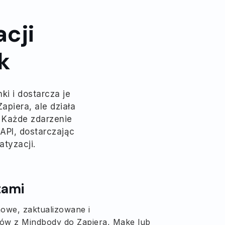
cji
k
i i dostarcza je
piera, ale działa
 Każde zdarzenie
PI, dostarczając
tyzacji.
tami
owe, zaktualizowane i
ów z Mindbody do Zapiera, Make lub