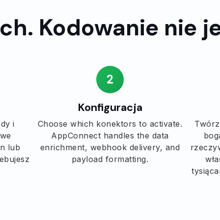
ach. Kodowanie nie 
2
Konfiguracja
dy i
Choose which konektors to activate.
Twórz
owe
AppConnect handles the data
bog
n lub
enrichment, webhook delivery, and
rzeczy
ebujesz
payload formatting.
wła
tysiąca