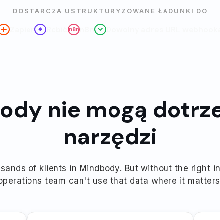
DOSTARCZA USTRUKTURYZOWANE ŁADUNKI DO
Zapier
Robić
n8n
Dowolny adres URL webhook
n8n
ody nie mogą dotrze
narzędzi
ands of klients in Mindbody. But without the right i
operations team can't use that data where it matters