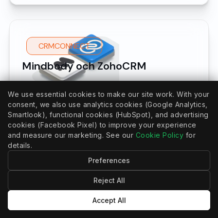
CRMCONNECT
Mindbody och ZohoCRM
Effortlessly sync Mindbody client data—
We use essential cookies to make our site work. With your
including appointments, memberships,
consent, we also use analytics cookies (Google Analytics,
contracts, purchases, and payments—
Smartlook), functional cookies (HubSpot), and advertising
directly into Zoho CRM's custom objects.
cookies (Facebook Pixel) to improve your experience
Automate operations, generate insightful
and measure our marketing. See our
Cookie Policy
for
details.
reports, and craft personalized client
interactions with precision.
Preferences
Läs mer
Reject All
Accept All