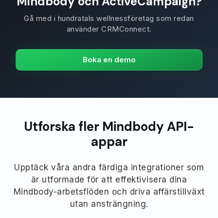
Mindbody och ActiveCampaign?
Gå med i hundratals wellnessföretag som redan
använder CRMConnect.
Boka en demo
Utforska fler Mindbody API-
appar
Upptäck våra andra färdiga integrationer som
är utformade för att effektivisera dina
Mindbody-arbetsflöden och driva affärstillväxt
utan ansträngning.