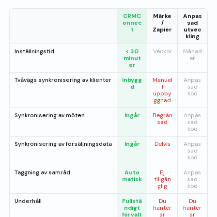
CRMC
Märke
Anpas
onnec
/
sad
t
Zapier
utvec
kling
Inställningstid
< 30
Veckor
Månad
minut
er
er
Tvåvägs synkronisering av klienter
Inbygg
Manuel
Anpas
d
l
sad
uppby
kod
ggnad
Synkronisering av möten
Ingår
Begrän
Anpas
sad
sad
kod
Synkronisering av försäljningsdata
Ingår
Delvis
Anpas
sad
kod
Taggning av samråd
Auto
Ej
Anpas
matisk
tillgän
sad
glig
kod
Underhåll
Fullstä
Du
Du
ndigt
hanter
hanter
förvalt
ar
ar