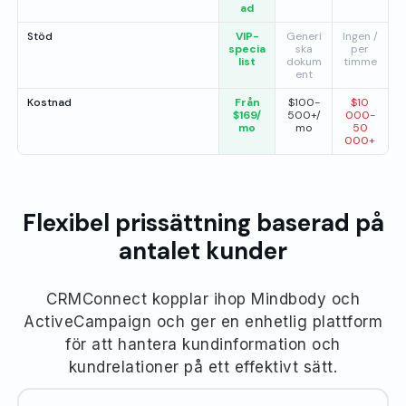
ad
Stöd
VIP-
Generi
Ingen /
specia
ska
per
list
dokum
timme
ent
Kostnad
Från
$100-
$10
$169/
500+/
000-
mo
mo
50
000+
Flexibel prissättning baserad på
antalet kunder
CRMConnect kopplar ihop Mindbody och
ActiveCampaign och ger en enhetlig plattform
för att hantera kundinformation och
kundrelationer på ett effektivt sätt.