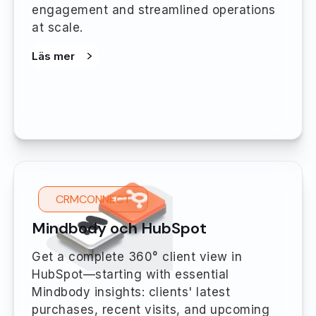
engagement and streamlined operations
at scale.
Läs mer
CRMCONNECT
Mindbody och HubSpot
Get a complete 360° client view in
HubSpot—starting with essential
Mindbody insights: clients' latest
purchases, recent visits, and upcoming