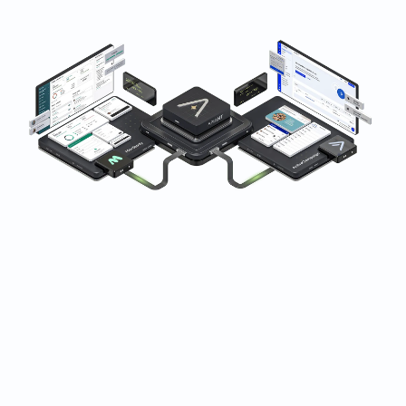
Betrodd av skönhets- och hälsobranschen över hela
världen