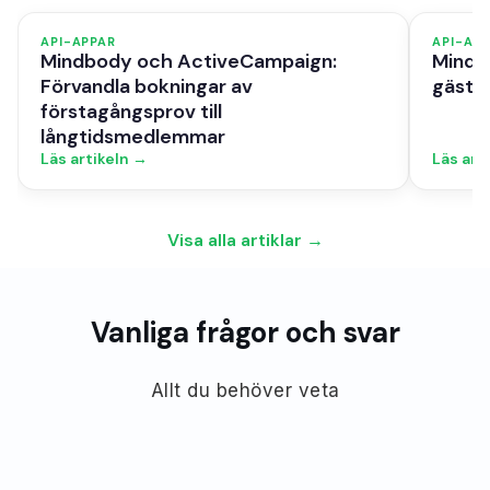
API-APPAR
API-AP
Mindbody och ActiveCampaign:
Mindb
Förvandla bokningar av
gästvy
förstagångsprov till
långtidsmedlemmar
Läs artikeln →
Läs art
Visa alla artiklar →
Vanliga frågor och svar
Allt du behöver veta