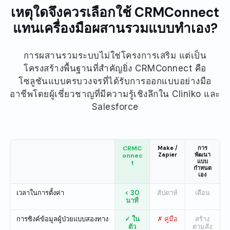
เหตุใดจึงควรเลือกใช้ CRMConnect
แทนเครื่องมือผสานรวมแบบทำเอง?
การผสานรวมระบบไม่ใช่โครงการเสริม แต่เป็น
โครงสร้างพื้นฐานที่สำคัญยิ่ง CRMConnect คือ
โซลูชันแบบครบวงจรที่ได้รับการออกแบบอย่างมือ
อาชีพโดยผู้เชี่ยวชาญที่มีความรู้เชิงลึกใน Cliniko และ
Salesforce
CRMC
Make /
การ
Zapier
พัฒนา
onnec
แบบ
t
กำหนด
เอง
เวลาในการตั้งค่า
< 30
สัปดาห์
เดือน
นาที
การซิงค์ข้อมูลผู้ป่วยแบบสองทาง
✓ ใน
✗ คู่มือ
สร้าง
ตัว
ตามสั่ง