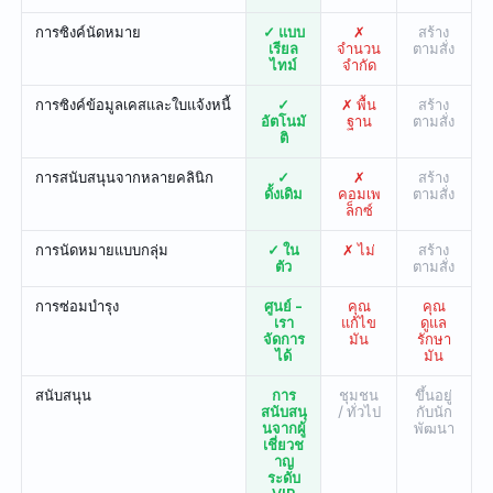
การซิงค์นัดหมาย
✓ แบบ
✗
สร้าง
เรียล
จำนวน
ตามสั่ง
ไทม์
จำกัด
การซิงค์ข้อมูลเคสและใบแจ้งหนี้
✓
✗ พื้น
สร้าง
อัตโนมั
ฐาน
ตามสั่ง
ติ
การสนับสนุนจากหลายคลินิก
✓
✗
สร้าง
ดั้งเดิม
คอมเพ
ตามสั่ง
ล็กซ์
การนัดหมายแบบกลุ่ม
✓ ใน
✗ ไม่
สร้าง
ตัว
ตามสั่ง
การซ่อมบำรุง
ศูนย์ -
คุณ
คุณ
เรา
แก้ไข
ดูแล
จัดการ
มัน
รักษา
ได้
มัน
สนับสนุน
การ
ชุมชน
ขึ้นอยู่
สนับสนุ
/ ทั่วไป
กับนัก
นจากผู้
พัฒนา
เชี่ยวช
าญ
ระดับ